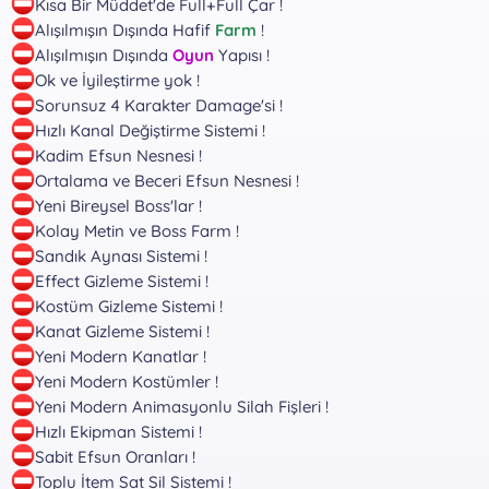
Kısa Bir Müddet'de Full+Full Çar !
Alışılmışın Dışında Hafif
Farm
!
Alışılmışın Dışında
Oyun
Yapısı !
Ok ve İyileştirme yok !
Sorunsuz 4 Karakter Damage'si !
Hızlı Kanal Değiştirme Sistemi !
Kadim Efsun Nesnesi !
Ortalama ve Beceri Efsun Nesnesi !
Yeni Bireysel Boss'lar !
Kolay Metin ve Boss Farm !
Sandık Aynası Sistemi !
Effect Gizleme Sistemi !
Kostüm Gizleme Sistemi !
Kanat Gizleme Sistemi !
Yeni Modern Kanatlar !
Yeni Modern Kostümler !
Yeni Modern Animasyonlu Silah Fişleri !
Hızlı Ekipman Sistemi !
Sabit Efsun Oranları !
Toplu İtem Sat Sil Sistemi !