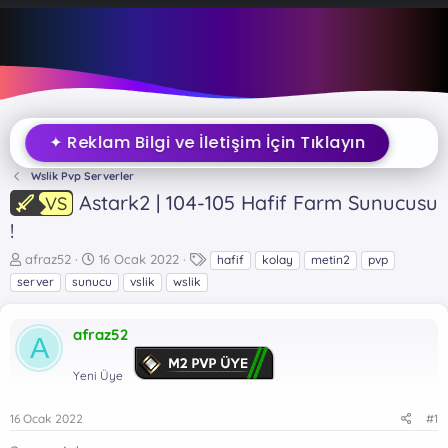
✦ Reklam Bilgi ve İletişim İçin Tıklayın
Wslik Pvp Serverler
Astark2 | 104-105 Hafif Farm Sunucusu
VS
!
K
B
E
afraz52
16 Ocak 2022
hafif
kolay
metin2
pvp
o
a
t
server
sunucu
vslik
wslik
n
ş
i
b
l
k
u
a
e
afraz52
A
y
n
t
u
g
l
Yeni Üye
b
ı
e
a
ç
r
16 Ocak 2022
#1
ş
t
l
a