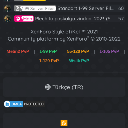
Standart 1-99 Server Files
60
1 99 Server Files
Plechito paskalya zindanı 2023 (Spring Sanctuary dungeon)
57
Map
XenForo Style eTiKeT™ 2021
®
Community platform by XenForo
© 2010-2022
XenForo Ltd.
Metin2 PvP
|
1-99 PvP
|
55-120 PvP
|
1-105 PvP
|
[XGT] Forum statistics system
- XenGenTr
1-120 PvP
|
Wslik PvP
XenForo 2 Türkçe eTiKeT™ 2022
Türkçe (TR)
R