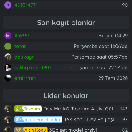
403314771
90
4
Son kayıt olanlar
fb6363
Bugün 04:29
tetas
Perşembe saat 11:06'de
T
doukayn
Perşembe saat 05:57'de
salihgkmen1907
Çarşamba saat 22:54'de
emirrmrt
29 Tem 2026
Lider konular
Dev Metin2 Tasarım Arşivi Güle Güle Kullanın
143
Tasarım
Tek Konu Dev Paylaşım 10 Adet Server Tanıtım İndex
97
Tema Panel İndex
3Gb set model arşivi
82
Altın Konu