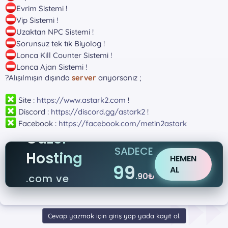
Evrim Sistemi !
Vip Sistemi !
Uzaktan NPC Sistemi !
Sorunsuz tek tık Biyolog !
Lonca Kill Counter Sistemi !
Lonca Ajan Sistemi !
?Alışılmışın dışında
server
arıyorsanız ;
Site :
https://www.astark2.com
!
Discord :
https://discord.gg/astark2
!
Facebook :
https://facebook.com/metin2astark
Güzel
SADECE
Hosting
HEMEN
99
AL
.90₺
.com ve
.net
Cevap yazmak için giriş yap yada kayıt ol.