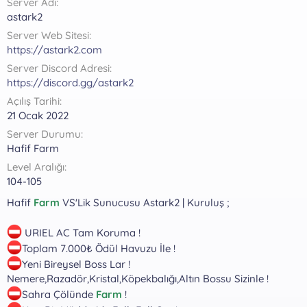
Server Adı
a
r
astark2
t
i
a
h
Server Web Sitesi
n
i
https://astark2.com
Server Discord Adresi
https://discord.gg/astark2
Açılış Tarihi
21 Ocak 2022
Server Durumu
Hafif Farm
Level Aralığı
104-105
Hafif
Farm
VS'Lik Sunucusu Astark2 | Kuruluş ;
URIEL AC Tam Koruma !
Toplam 7.000₺ Ödül Havuzu İle !
Yeni Bireysel Boss Lar !
Nemere,Razadör,Kristal,Köpekbalığı,Altın Bossu Sizinle !
Sahra Çölünde
Farm
!