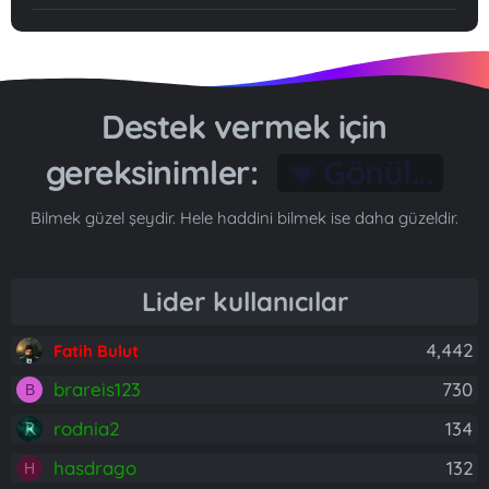
Destek vermek için
gereksinimler:
Gönül...
Bilmek güzel şeydir. Hele haddini bilmek ise daha güzeldir.
Lider kullanıcılar
4,442
Fatih Bulut
brareis123
730
B
rodnia2
134
hasdrago
132
H