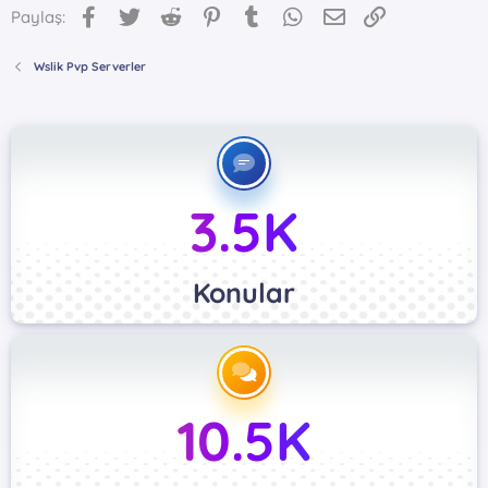
Facebook
Twitter
Reddit
Pinterest
Tumblr
WhatsApp
E-posta
Link
Paylaş:
Wslik Pvp Serverler
3.5K
Konular
10.5K