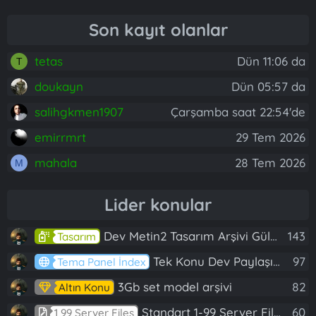
Son kayıt olanlar
tetas
Dün 11:06 da
T
doukayn
Dün 05:57 da
salihgkmen1907
Çarşamba saat 22:54'de
emirrmrt
29 Tem 2026
mahala
28 Tem 2026
M
Lider konular
Dev Metin2 Tasarım Arşivi Güle Güle Kullanın
143
Tasarım
Tek Konu Dev Paylaşım 10 Adet Server Tanıtım İndex
97
Tema Panel İndex
3Gb set model arşivi
82
Altın Konu
Standart 1-99 Server Files
60
1 99 Server Files