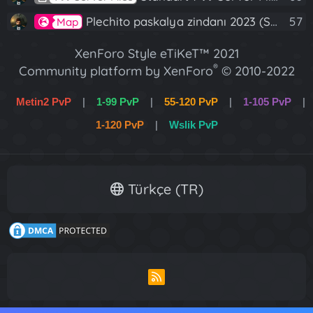
Plechito paskalya zindanı 2023 (Spring Sanctuary dungeon)
57
Map
XenForo Style eTiKeT™ 2021
®
Community platform by XenForo
© 2010-2022
XenForo Ltd.
Metin2 PvP
|
1-99 PvP
|
55-120 PvP
|
1-105 PvP
|
[XGT] Forum statistics system
- XenGenTr
1-120 PvP
|
Wslik PvP
XenForo 2 Türkçe eTiKeT™ 2022
Türkçe (TR)
R
S
S