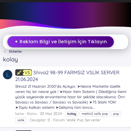
✦ Reklam Bilgi ve İletişim İçin Tıklayın
Etiketler
kolay
Shiva2 98-99 FARMSIZ VSLİK SERVER
VS
L
21.06.2024
Shiva2 21 Haziran 21:00’da Açılıyor. ➤Nesne Markette özellik
veren hiç bir nesne yok ! ➤Hazır item Sistemi ( Dilediğiniz itemi
yüzük sayesinde envanterine hazır bir şekilde alacaksınız. Örn:
Savascı vs Savascı / Savascı vs Savaslık) ➤75 Silahi YOK!
➤Toplu kalkan sistemi ➤Gelişmiş tüm lonca...
luciw
Konu
20 Haz 2024
kolay
metin2 vslik pvp
pvp
Cevaplar: 0
Forum:
Wslik Pvp Serverler
vslik