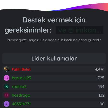
Destek vermek için
gereksinimler:
Gönül...
Bilmek güzel şeydir. Hele haddini bilmek ise daha güzeldir.
Lider kullanıcılar
4,441
Fatih Bulut
brareis123
725
B
rodnia2
134
hasdrago
132
H
403314771
90
4