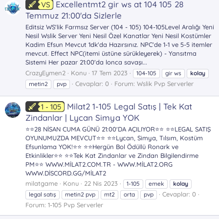
Excellentmt2 gir ws at 104 105 28
VS
Temmuz 21:00'da Sizlerle
Editsiz WS'lik Farmsız Server (104 - 105) 104-105Level Aralığı Yeni
Nesil Wslik Server Yeni Nesil Özel Kanatlar Yeni Nesil Kostümler
Kadim Efsun Mevcut 1dk'da Hazırsınız. NPC'de 1-1 ve 5-5 itemler
mevcut. Effect NPC(itemi üstüne sürükleyerek) - Yansıtma
Sistemi Her pazar 21:00'da lonca savaşı...
CrazyEymen2
Konu
17 Tem 2023
104-105
gir ws
kolay
Cevaplar: 0
Forum:
Wslik Pvp Serverler
metin2
pvp
Milat2 1-105 Legal Satış | Tek Kat
1 - 105
Zindanlar | Lycan Simya YOK
⭐⭐28 NİSAN CUMA GÜNÜ 21:00'DA AÇILIYOR⭐⭐ ⭐⭐LEGAL SATIŞ
OYUNUMUZDA MEVCUT⭐⭐ ⭐⭐Lycan, Simya, Tılsım, Kostüm
Efsunlama YOK!⭐⭐ ⭐⭐Hergün Bol Ödüllü Ronark ve
Etkinlikler⭐⭐ ⭐⭐Tek Kat Zindanlar ve Zindan Bilgilendirme
PM⭐⭐ WWW.MİLAT2.COM.TR - WWW.MİLAT2.ORG
WWW.DİSCORD.GG/MİLAT2
milatgame
Konu
22 Nis 2023
1-105
emek
kolay
Cevaplar: 0
legal satış
metin2 pvp
mt2
orta
pvp
Forum:
1-105 Pvp Serverler