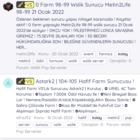
0 Farm 98-99 Wslik Sunucu Metin2Life
VS
98-99 21 Ocak 2022
Özlenen beklenen sunucu yapısı nihayet karşınızda ! Kayıtlar
aktif ! 0 farm yapısıyla Metin2Life 98-99 wslik sunucu 21 Ocak
2022'de açılıyor ! OKÇU YOK ! İYİLEŞTİRMECİ LONCA SAVAŞINA
GİREMEZ ! 75.SEVİYE SİLAHLARI YOK ! 30 BECERİ
HÜKÜMDARLIĞINA SON ! BİLEĞİNE GÜVENENLERİN SUNUCUSU !
HER...
metin2life
Konu
20 Ocak 2022
event
farmsız
kolay
Cevaplar: 0
metin2
ödül
turnuva
wslik
wslik server
Forum:
Wslik Pvp Serverler
Astark2 | 104-105 Hafif Farm Sunucusu !
VS
A
Hafif Farm VS'Lik Sunucusu Astark2 | Kuruluş ; ⛔ URIEL AC Tam
Koruma ! ⛔Toplam 7.000₺ Ödül Havuzu İle ! ⛔Yeni Bireysel Boss
Lar ! Nemere,Razadör,Kristal,Köpekbalığı,Altın Bossu Sizinle ! ⛔
Sahra Çölünde Farm ! ⛔Kısa Bir Müddet'de Full+Full Çar ! ⛔
Alışılmışın Dışında Hafif Farm ! ⛔Alışılmışın...
afraz52
Konu
16 Ocak 2022
hafif
kolay
metin2
pvp
Cevaplar: 0
Forum:
Wslik
server
sunucu
vslik
wslik
Pvp Serverler