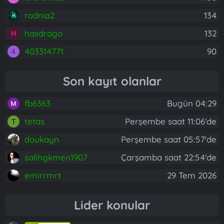
rodnia2
134
hasdrago
132
H
403314771
90
4
Son kayıt olanlar
fb6363
Bugün 04:29
tetas
Perşembe saat 11:06'de
T
doukayn
Perşembe saat 05:57'de
salihgkmen1907
Çarşamba saat 22:54'de
emirrmrt
29 Tem 2026
Lider konular