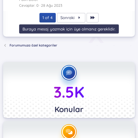
Cevaplar
0
28 Ağu 2023
Son
1 of 4
Sonraki
Buraya mesaj yazmak için üye olmanız gereklidir.
Forumumuza özel kategoriler
3.5K
Konular