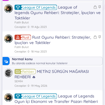
K
S
League of
League Of Legends
i
a
legends Oyunu Rehberi: Stratejiler, İpuçları ve
l
b
Taktikler
i
i
Fatih Bulut
t
t
Cevaplar
0
19 Ağu 2023
l
i
K
S
Rust Oyunu Rehberi: Stratejiler,
Rust
i
a
İpuçları ve Taktikler
l
b
Fatih Bulut
i
i
Cevaplar
0
18 Haz 2023
t
t
Normal konu
l
Bu alanda sadece normal konular listelenir
i
METİN2 SÜRGÜN MAĞARASI
Rehber
REHBERİ 🔥
SEMİH
Cevaplar
0
19 May 2026
League of Legends
League Of Legends
Oyun İçi Ekonomi ve Transfer Pazarı Rehberi