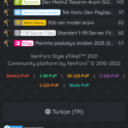
Dev Metin2 Tasarım Arşivi Güle Güle Kullanın
143
Tasarım
Tek Konu Dev Paylaşım 10 Adet Server Tanıtım İndex
97
Tema Panel İndex
3Gb set model arşivi
82
Altın Konu
Standart 1-99 Server Files
60
1 99 Server Files
Plechito paskalya zindanı 2023 (Spring Sanctuary dungeon)
57
Map
XenForo Style eTiKeT™ 2021
®
Community platform by XenForo
© 2010-2022
XenForo Ltd.
Metin2 PvP
|
1-99 PvP
|
55-120 PvP
|
1-105 PvP
|
[XGT] Forum statistics system
- XenGenTr
1-120 PvP
|
Wslik PvP
XenForo 2 Türkçe eTiKeT™ 2022
Türkçe (TR)