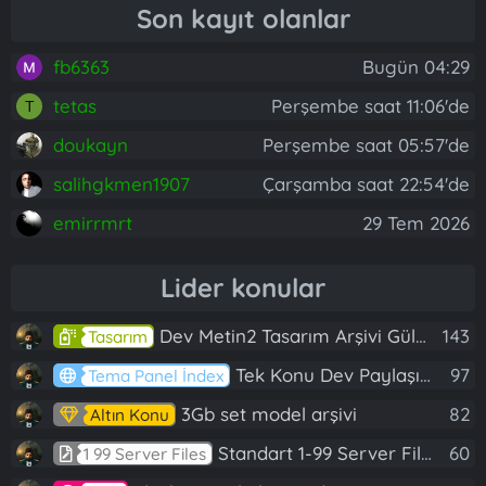
Son kayıt olanlar
fb6363
Bugün 04:29
tetas
Perşembe saat 11:06'de
T
doukayn
Perşembe saat 05:57'de
salihgkmen1907
Çarşamba saat 22:54'de
emirrmrt
29 Tem 2026
Lider konular
Dev Metin2 Tasarım Arşivi Güle Güle Kullanın
143
Tasarım
Tek Konu Dev Paylaşım 10 Adet Server Tanıtım İndex
97
Tema Panel İndex
3Gb set model arşivi
82
Altın Konu
Standart 1-99 Server Files
60
1 99 Server Files