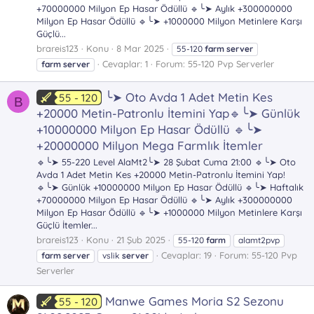
+70000000 Milyon Ep Hasar Ödüllü 🔹╰➤ Aylık +300000000
Milyon Ep Hasar Ödüllü 🔹╰➤ +1000000 Milyon Metinlere Karşı
Güçlü...
brareis123
Konu
8 Mar 2025
55-120
farm
server
Cevaplar: 1
Forum:
55-120 Pvp Serverler
farm
server
╰➤ Oto Avda 1 Adet Metin Kes
55 - 120
B
+20000 Metin-Patronlu İtemini Yap🔹╰➤ Günlük
+10000000 Milyon Ep Hasar Ödüllü 🔹╰➤
+20000000 Milyon Mega Farmlık İtemler
🔹╰➤ 55-220 Level AlaMt2╰➤ 28 Şubat Cuma 21:00 🔹╰➤ Oto
Avda 1 Adet Metin Kes +20000 Metin-Patronlu İtemini Yap!
🔹╰➤ Günlük +10000000 Milyon Ep Hasar Ödüllü 🔹╰➤ Haftalık
+70000000 Milyon Ep Hasar Ödüllü 🔹╰➤ Aylık +300000000
Milyon Ep Hasar Ödüllü 🔹╰➤ +1000000 Milyon Metinlere Karşı
Güçlü İtemler...
brareis123
Konu
21 Şub 2025
55-120
farm
alamt2pvp
Cevaplar: 19
Forum:
55-120 Pvp
farm
server
vslik
server
Serverler
Manwe Games Moria S2 Sezonu
55 - 120