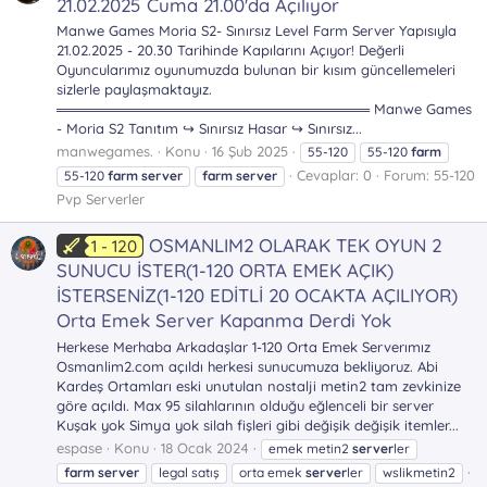
21.02.2025 Cuma 21.00'da Açılıyor
Manwe Games Moria S2- Sınırsız Level Farm Server Yapısıyla
21.02.2025 - 20.30 Tarihinde Kapılarını Açıyor! Değerli
Oyuncularımız oyunumuzda bulunan bir kısım güncellemeleri
sizlerle paylaşmaktayız.
════════════════════════════════ Manwe Games
- Moria S2 Tanıtım ↪ Sınırsız Hasar ↪ Sınırsız...
manwegames.
Konu
16 Şub 2025
55-120
55-120
farm
Cevaplar: 0
Forum:
55-120
55-120
farm
server
farm
server
Pvp Serverler
OSMANLIM2 OLARAK TEK OYUN 2
1 - 120
SUNUCU İSTER(1-120 ORTA EMEK AÇIK)
İSTERSENİZ(1-120 EDİTLİ 20 OCAKTA AÇILIYOR)
Orta Emek Server Kapanma Derdi Yok
Herkese Merhaba Arkadaşlar 1-120 Orta Emek Serverımız
Osmanlim2.com açıldı herkesi sunucumuza bekliyoruz. Abi
Kardeş Ortamları eski unutulan nostalji metin2 tam zevkinize
göre açıldı. Max 95 silahlarının olduğu eğlenceli bir server
Kuşak yok Simya yok silah fişleri gibi değişik değişik itemler...
espase
Konu
18 Ocak 2024
emek metin2
server
ler
farm
server
legal satış
orta emek
server
ler
wslikmetin2