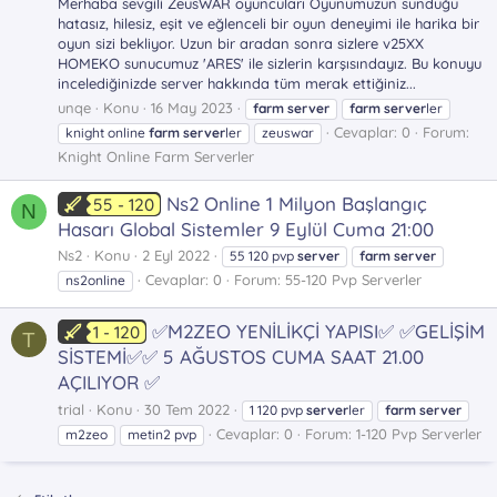
Merhaba sevgili ZeusWAR oyuncuları Oyunumuzun sunduğu
hatasız, hilesiz, eşit ve eğlenceli bir oyun deneyimi ile harika bir
oyun sizi bekliyor. Uzun bir aradan sonra sizlere v25XX
HOMEKO sunucumuz 'ARES' ile sizlerin karşısındayız. Bu konuyu
incelediğinizde server hakkında tüm merak ettiğiniz...
unqe
Konu
16 May 2023
farm
server
farm
server
ler
Cevaplar: 0
Forum:
knight online
farm
server
ler
zeuswar
Knight Online Farm Serverler
Ns2 Online 1 Milyon Başlangıç
55 - 120
N
Hasarı Global Sistemler 9 Eylül Cuma 21:00
Ns2
Konu
2 Eyl 2022
55 120 pvp
server
farm
server
Cevaplar: 0
Forum:
55-120 Pvp Serverler
ns2online
✅M2ZEO YENİLİKÇİ YAPISI✅ ✅GELİŞİM
1 - 120
T
SİSTEMİ✅✅ 5 AĞUSTOS CUMA SAAT 21.00
AÇILIYOR ✅
trial
Konu
30 Tem 2022
1 120 pvp
server
ler
farm
server
Cevaplar: 0
Forum:
1-120 Pvp Serverler
m2zeo
metin2 pvp