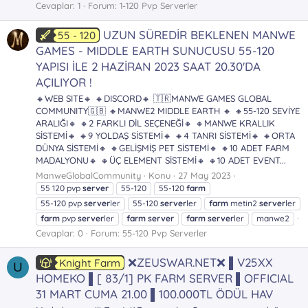
Cevaplar: 1
Forum:
1-120 Pvp Serverler
UZUN SÜREDİR BEKLENEN MANWE
55 - 120
GAMES - MIDDLE EARTH SUNUCUSU 55-120
YAPISI İLE 2 HAZİRAN 2023 SAAT 20.30'DA
AÇILIYOR !
🔸WEB SITE🔸 🔸DISCORD🔸 🇹🇷MANWE GAMES GLOBAL
COMMUNITY🇬🇧 🔸MANWE2 MIDDLE EARTH 🔸 🔸55-120 SEVİYE
ARALIĞI🔸 🔸2 FARKLI DİL SEÇENEĞİ🔸 🔸MANWE KRALLIK
SİSTEMİ🔸 🔸9 YOLDAŞ SİSTEMİ🔸 🔸4 TANRI SİSTEMİ🔸 🔸ORTA
DÜNYA SİSTEMİ🔸 🔸GELİŞMİŞ PET SİSTEMİ🔸 🔸10 ADET FARM
MADALYONU🔸 🔸ÜÇ ELEMENT SİSTEMİ🔸 🔸10 ADET EVENT...
ManweGlobalCommunity
Konu
27 May 2023
55 120 pvp
server
55-120
55-120
farm
55-120 pvp
server
ler
55-120
server
ler
farm
metin2
server
ler
farm
pvp
server
ler
farm
server
farm
server
ler
manwe2
Cevaplar: 0
Forum:
55-120 Pvp Serverler
❌ZEUSWAR.NET❌ ▌V25XX
Knight Farm
U
HOMEKO ▌[ 83/1] PK FARM SERVER ▌OFFICIAL
31 MART CUMA 21.00 ▌100.000TL ÖDÜL HAV