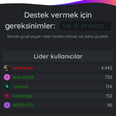
Destek vermek için
gereksinimler:
Gönül...
Bilmek güzel şeydir. Hele haddini bilmek ise daha güzeldir.
Lider kullanıcılar
4,442
Fatih Bulut
brareis123
730
B
rodnia2
134
hasdrago
132
H
403314771
90
4