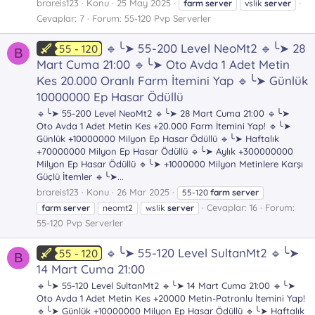
brareis123
Konu
25 May 2025
farm
server
vslik
server
Cevaplar: 7
Forum:
55-120 Pvp Serverler
🔹╰➤ 55-200 Level NeoMt2 🔹╰➤ 28
55 - 120
B
Mart Cuma 21:00 🔹╰➤ Oto Avda 1 Adet Metin
Kes 20.000 Oranlı Farm İtemini Yap 🔹╰➤ Günlük
10000000 Ep Hasar Ödüllü
🔹╰➤ 55-200 Level NeoMt2 🔹╰➤ 28 Mart Cuma 21:00 🔹╰➤
Oto Avda 1 Adet Metin Kes +20.000 Farm İtemini Yap! 🔹╰➤
Günlük +10000000 Milyon Ep Hasar Ödüllü 🔹╰➤ Haftalık
+70000000 Milyon Ep Hasar Ödüllü 🔹╰➤ Aylık +300000000
Milyon Ep Hasar Ödüllü 🔹╰➤ +1000000 Milyon Metinlere Karşı
Güçlü İtemler 🔹╰➤...
brareis123
Konu
26 Mar 2025
55-120
farm
server
Cevaplar: 16
Forum:
farm
server
neomt2
wslik
server
55-120 Pvp Serverler
🔹╰➤ 55-120 Level SultanMt2 🔹╰➤
55 - 120
B
14 Mart Cuma 21:00
🔹╰➤ 55-120 Level SultanMt2 🔹╰➤ 14 Mart Cuma 21:00 🔹╰➤
Oto Avda 1 Adet Metin Kes +20000 Metin-Patronlu İtemini Yap!
🔹╰➤ Günlük +10000000 Milyon Ep Hasar Ödüllü 🔹╰➤ Haftalık