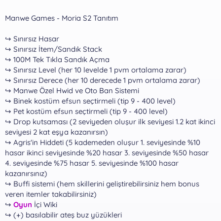
Manwe Games - Moria S2 Tanıtım
↪ Sınırsız Hasar
↪ Sınırsız İtem/Sandık Stack
↪ 100M Tek Tıkla Sandık Açma
↪ Sınırsız Level (her 10 levelde 1 pvm ortalama zarar)
↪ Sınırsız Derece (her 10 derecede 1 pvm ortalama zarar)
↪ Manwe Özel Hwid ve Oto Ban Sistemi
↪ Binek kostüm efsun seçtirmeli (tip 9 - 400 level)
↪ Pet kostüm efsun seçtirmeli (tip 9 - 400 level)
↪ Drop kutsaması (2 seviyeden oluşur ilk seviyesi 1.2 kat ikinci
seviyesi 2 kat eşya kazanırsın)
↪ Agris'in Hiddeti (5 kademeden oluşur 1. seviyesinde %10
hasar ikinci seviyesinde %20 hasar 3. seviyesinde %50 hasar
4. seviyesinde %75 hasar 5. seviyesinde %100 hasar
kazanırsınız)
↪ Buffi sistemi (hem skillerini geliştirebilirsiniz hem bonus
veren itemler takabilirsiniz)
↪
Oyun
İçi Wiki
↪ (+) basılabilir ateş buz yüzükleri