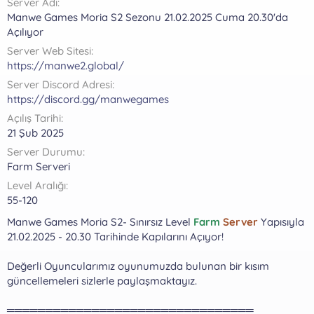
Server Adı
a
r
Manwe Games Moria S2 Sezonu 21.02.2025 Cuma 20.30'da
t
i
Açılıyor
a
h
n
i
Server Web Sitesi
https://manwe2.global/
Server Discord Adresi
https://discord.gg/manwegames
Açılış Tarihi
21 Şub 2025
Server Durumu
Farm Serveri
Level Aralığı
55-120
Manwe Games Moria S2- Sınırsız Level
Farm
Server
Yapısıyla
21.02.2025 - 20.30 Tarihinde Kapılarını Açıyor!
Değerli Oyuncularımız oyunumuzda bulunan bir kısım
güncellemeleri sizlerle paylaşmaktayız.
════════════════════════════════