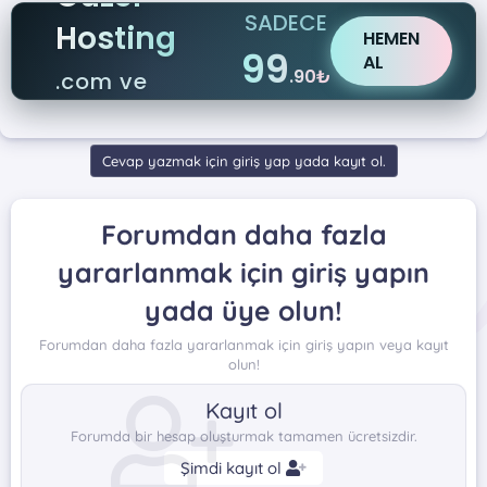
SADECE
Hosting
HEMEN
99
AL
.90₺
.com ve
.net
Cevap yazmak için giriş yap yada kayıt ol.
Forumdan daha fazla
yararlanmak için giriş yapın
yada üye olun!
Forumdan daha fazla yararlanmak için giriş yapın veya kayıt
olun!
Kayıt ol
Forumda bir hesap oluşturmak tamamen ücretsizdir.
Şimdi kayıt ol