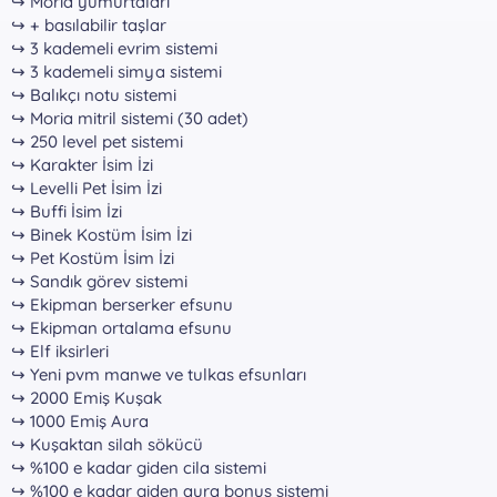
↪ Moria yumurtaları
↪ + basılabilir taşlar
↪ 3 kademeli evrim sistemi
↪ 3 kademeli simya sistemi
↪ Balıkçı notu sistemi
↪ Moria mitril sistemi (30 adet)
↪ 250 level pet sistemi
↪ Karakter İsim İzi
↪ Levelli Pet İsim İzi
↪ Buffi İsim İzi
↪ Binek Kostüm İsim İzi
↪ Pet Kostüm İsim İzi
↪ Sandık görev sistemi
↪ Ekipman berserker efsunu
↪ Ekipman ortalama efsunu
↪ Elf iksirleri
↪ Yeni pvm manwe ve tulkas efsunları
↪ 2000 Emiş Kuşak
↪ 1000 Emiş Aura
↪ Kuşaktan silah sökücü
↪ %100 e kadar giden cila sistemi
↪ %100 e kadar giden aura bonus sistemi