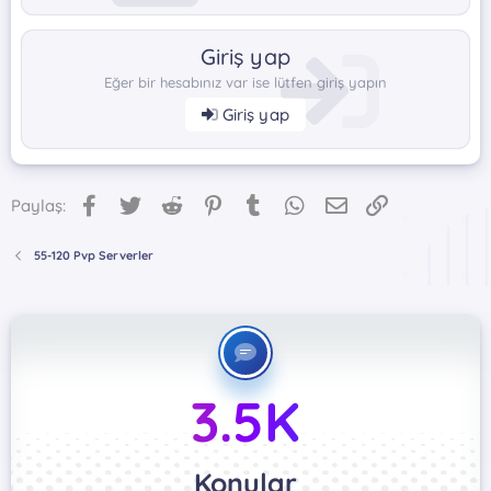
Giriş yap
Eğer bir hesabınız var ise lütfen giriş yapın
Giriş yap
Facebook
Twitter
Reddit
Pinterest
Tumblr
WhatsApp
E-posta
Link
Paylaş:
55-120 Pvp Serverler
3.5K
Konular