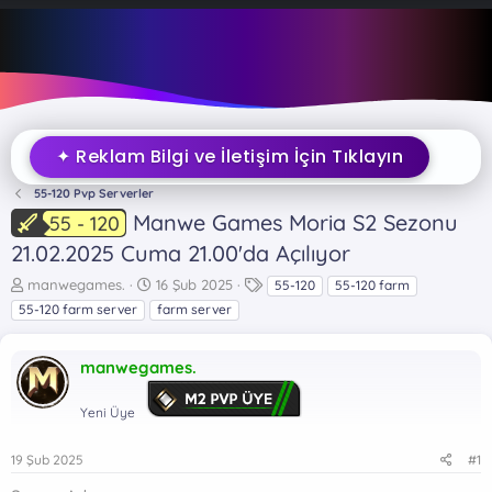
✦ Reklam Bilgi ve İletişim İçin Tıklayın
55-120 Pvp Serverler
Manwe Games Moria S2 Sezonu
55 - 120
21.02.2025 Cuma 21.00'da Açılıyor
K
B
E
manwegames.
16 Şub 2025
55-120
55-120 farm
o
a
t
55-120 farm server
farm server
n
ş
i
b
l
k
u
a
e
manwegames.
y
n
t
u
g
l
Yeni Üye
b
ı
e
a
ç
r
19 Şub 2025
#1
ş
t
l
a