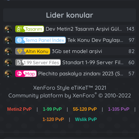
Lider konular
Dev Metin2 Tasarım Arşivi Güle Güle Kullanın
143
Tasarım
Tek Konu Dev Paylaşım 10 Adet Server Tanıtım İndex
97
Tema Panel İndex
3Gb set model arşivi
82
Altın Konu
Standart 1-99 Server Files
60
1 99 Server Files
Plechito paskalya zindanı 2023 (Spring Sanctuary dungeon)
57
Map
XenForo Style eTiKeT™ 2021
®
Community platform by XenForo
© 2010-2022
XenForo Ltd.
Metin2 PvP
|
1-99 PvP
|
55-120 PvP
|
1-105 PvP
|
[XGT] Forum statistics system
- XenGenTr
1-120 PvP
|
Wslik PvP
XenForo 2 Türkçe eTiKeT™ 2022