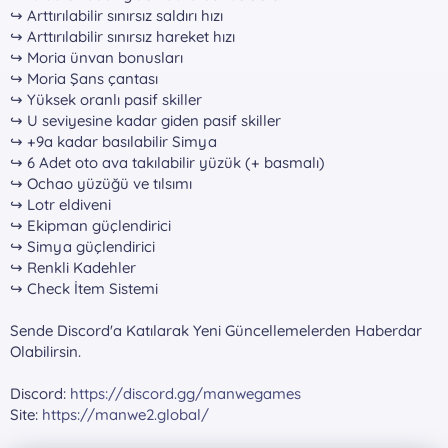
↪ Arttırılabilir sınırsız saldırı hızı
↪ Arttırılabilir sınırsız hareket hızı
↪ Moria ünvan bonusları
↪ Moria Şans çantası
↪ Yüksek oranlı pasif skiller
↪ U seviyesine kadar giden pasif skiller
↪ +9a kadar basılabilir Simya
↪ 6 Adet oto ava takılabilir yüzük (+ basmalı)
↪ Ochao yüzüğü ve tılsımı
↪ Lotr eldiveni
↪ Ekipman güçlendirici
↪ Simya güçlendirici
↪ Renkli Kadehler
↪ Check İtem Sistemi
Sende Discord'a Katılarak Yeni Güncellemelerden Haberdar
Olabilirsin.
Discord:
https://discord.gg/manwegames
Site:
https://manwe2.global/
Güzel