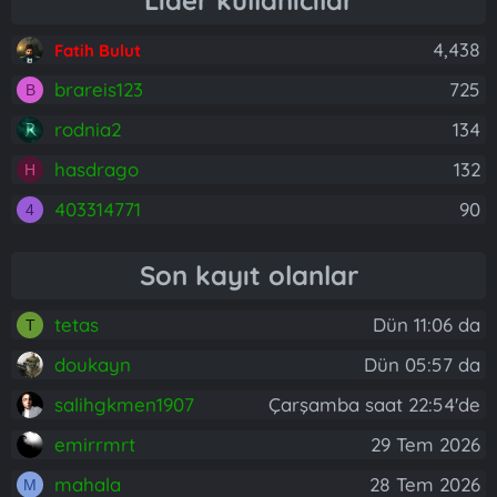
Lider kullanıcılar
4,438
Fatih Bulut
brareis123
725
B
rodnia2
134
hasdrago
132
H
403314771
90
4
Son kayıt olanlar
tetas
Dün 11:06 da
T
doukayn
Dün 05:57 da
salihgkmen1907
Çarşamba saat 22:54'de
emirrmrt
29 Tem 2026
mahala
28 Tem 2026
M