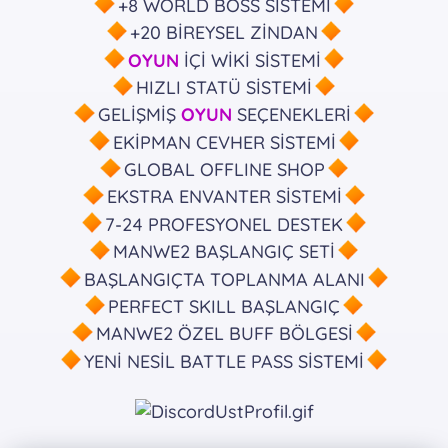
+8 WORLD BOSS SİSTEMİ
+20 BİREYSEL ZİNDAN
OYUN
İÇİ WİKİ SİSTEMİ
HIZLI STATÜ SİSTEMİ
GELİŞMİŞ
OYUN
SEÇENEKLERİ
EKİPMAN CEVHER SİSTEMİ
GLOBAL OFFLINE SHOP
EKSTRA ENVANTER SİSTEMİ
7-24 PROFESYONEL DESTEK
MANWE2 BAŞLANGIÇ SETİ
BAŞLANGIÇTA TOPLANMA ALANI
PERFECT SKILL BAŞLANGIÇ
MANWE2 ÖZEL BUFF BÖLGESİ
YENİ NESİL BATTLE PASS SİSTEMİ
Güzel