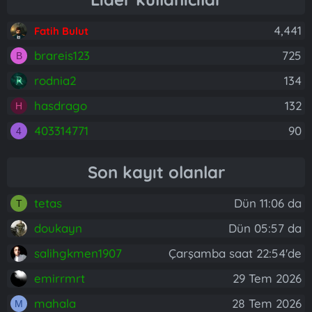
4,441
Fatih Bulut
brareis123
725
B
rodnia2
134
hasdrago
132
H
403314771
90
4
Son kayıt olanlar
tetas
Dün 11:06 da
T
doukayn
Dün 05:57 da
salihgkmen1907
Çarşamba saat 22:54'de
emirrmrt
29 Tem 2026
mahala
28 Tem 2026
M