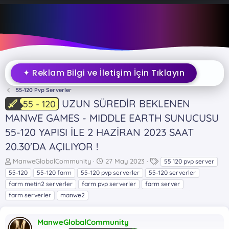
✦ Reklam Bilgi ve İletişim İçin Tıklayın
55-120 Pvp Serverler
UZUN SÜREDİR BEKLENEN
55 - 120
MANWE GAMES - MIDDLE EARTH SUNUCUSU
55-120 YAPISI İLE 2 HAZİRAN 2023 SAAT
20.30'DA AÇILIYOR !
K
B
E
ManweGlobalCommunity
27 May 2023
55 120 pvp server
o
a
t
55-120
55-120 farm
55-120 pvp serverler
55-120 serverler
n
ş
i
farm metin2 serverler
farm pvp serverler
farm server
b
l
k
farm serverler
manwe2
u
a
e
y
n
t
u
g
l
ManweGlobalCommunity
b
ı
e