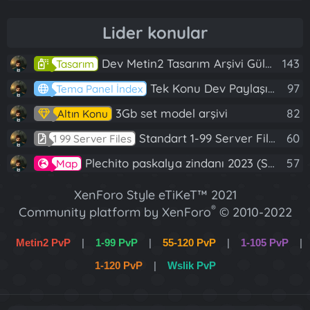
Lider konular
Dev Metin2 Tasarım Arşivi Güle Güle Kullanın
143
Tasarım
Tek Konu Dev Paylaşım 10 Adet Server Tanıtım İndex
97
Tema Panel İndex
3Gb set model arşivi
82
Altın Konu
Standart 1-99 Server Files
60
1 99 Server Files
Plechito paskalya zindanı 2023 (Spring Sanctuary dungeon)
57
Map
XenForo Style eTiKeT™ 2021
®
Community platform by XenForo
© 2010-2022
XenForo Ltd.
Metin2 PvP
|
1-99 PvP
|
55-120 PvP
|
1-105 PvP
|
[XGT] Forum statistics system
- XenGenTr
1-120 PvP
|
Wslik PvP
XenForo 2 Türkçe eTiKeT™ 2022