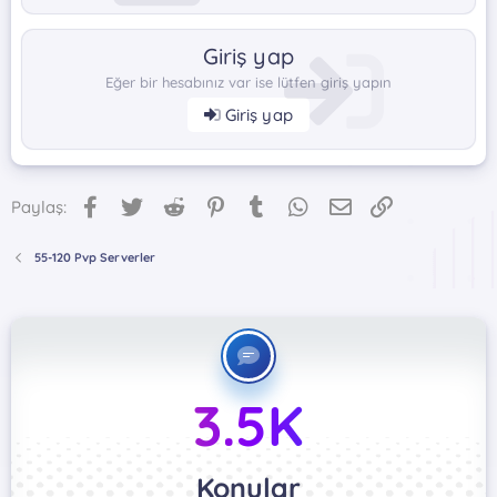
Giriş yap
Eğer bir hesabınız var ise lütfen giriş yapın
Giriş yap
Facebook
Twitter
Reddit
Pinterest
Tumblr
WhatsApp
E-posta
Link
Paylaş:
55-120 Pvp Serverler
3.5K
Konular