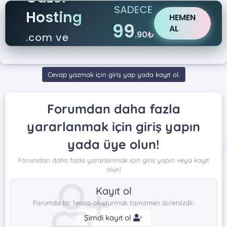
SADECE
Hosting
HEMEN
99
AL
.90₺
.com ve
.net
Cevap yazmak için giriş yap yada kayıt ol.
Forumdan daha fazla
yararlanmak için giriş yapın
yada üye olun!
Forumdan daha fazla yararlanmak için giriş yapın veya kayıt
olun!
Kayıt ol
Forumda bir hesap oluşturmak tamamen ücretsizdir.
Şimdi kayıt ol