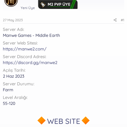
a
ç
r
ş
Yeni Üye
t
l
a
a
r
27 May 2023
#1
t
i
a
h
Server Adı
n
i
Manwe Games - Middle Earth
Server Web Sitesi
https://manwe2.com/
Server Discord Adresi
https://discord.gg/manwe2
Açılış Tarihi
2 Haz 2023
Server Durumu
Farm
Level Aralığı
55-120
WEB SITE