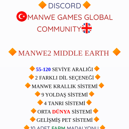
DISCORD
MANWE GAMES GLOBAL
COMMUNITY
MANWE2 MIDDLE EARTH
55-120
SEVİYE ARALIĞI
2 FARKLI DİL SEÇENEĞİ
MANWE KRALLIK SİSTEMİ
9 YOLDAŞ SİSTEMİ
4 TANRI SİSTEMİ
ORTA
DÜNYA
SİSTEMİ
GELİŞMİŞ PET SİSTEMİ
10 ADET
FARM
MADALYONU