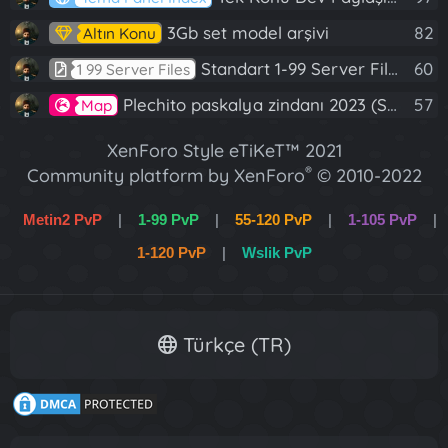
3Gb set model arşivi
82
Altın Konu
Standart 1-99 Server Files
60
1 99 Server Files
Plechito paskalya zindanı 2023 (Spring Sanctuary dungeon)
57
Map
XenForo Style eTiKeT™ 2021
®
Community platform by XenForo
© 2010-2022
XenForo Ltd.
Metin2 PvP
|
1-99 PvP
|
55-120 PvP
|
1-105 PvP
|
[XGT] Forum statistics system
- XenGenTr
1-120 PvP
|
Wslik PvP
XenForo 2 Türkçe eTiKeT™ 2022
Türkçe (TR)