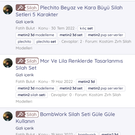
Plechito Beyaz ve Kara Büyü Silah
Silah
Setleri 5 Karakter
Gizli içerik
Fatih Bulut
Konu
30 Tem 2022
kılıç
set
metin2
3d
modelleme
metin2
3d
set
metin2
pvp serverler
Cevaplar: 2
Forum:
Kostüm Zırh Silah
plechito
plechito
set
Modelleri
Mor Ve Lila Renklerde Tasarlanmıs
Silah
Silah Set
Gizli içerik
Fatih Bulut
Konu
19 Haz 2022
metin2
3d
metin2
3d
modelleme
metin2
3d
set
metin2
pvp serverler
Cevaplar: 0
Forum:
Kostüm Zırh Silah
metin2
silah
set
i
Modelleri
BombWork Silah Seti Güle Güle
Silah
Kullanın
Gizli içerik
Fatih Bulut
Konu
19 Haz 2022
bombwork
metin2
3d