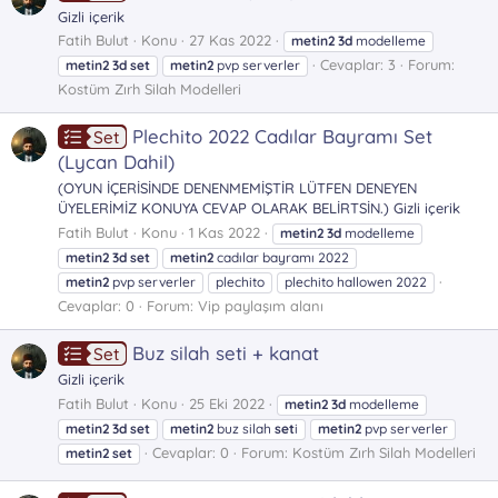
Gizli içerik
Fatih Bulut
Konu
27 Kas 2022
metin2
3d
modelleme
Cevaplar: 3
Forum:
metin2
3d
set
metin2
pvp serverler
Kostüm Zırh Silah Modelleri
Plechito 2022 Cadılar Bayramı Set
Set
(Lycan Dahil)
(OYUN İÇERİSİNDE DENENMEMİŞTİR LÜTFEN DENEYEN
ÜYELERİMİZ KONUYA CEVAP OLARAK BELİRTSİN.) Gizli içerik
Fatih Bulut
Konu
1 Kas 2022
metin2
3d
modelleme
metin2
3d
set
metin2
cadılar bayramı 2022
metin2
pvp serverler
plechito
plechito hallowen 2022
Cevaplar: 0
Forum:
Vip paylaşım alanı
Buz silah seti + kanat
Set
Gizli içerik
Fatih Bulut
Konu
25 Eki 2022
metin2
3d
modelleme
metin2
3d
set
metin2
buz silah
set
i
metin2
pvp serverler
Cevaplar: 0
Forum:
Kostüm Zırh Silah Modelleri
metin2
set