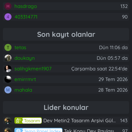
hasdrago
132
H
403314771
90
4
Son kayıt olanlar
tetas
Dün 11:06 da
T
doukayn
Dün 05:57 da
salihgkmen1907
Çarşamba saat 22:54'de
emirrmrt
29 Tem 2026
mahala
28 Tem 2026
M
Lider konular
Dev Metin2 Tasarım Arşivi Güle Güle Kullanın
143
Tasarım
Tek Konu Dev Paylaşım 10 Adet Server Tanıtım İndex
97
Tema Panel İndex