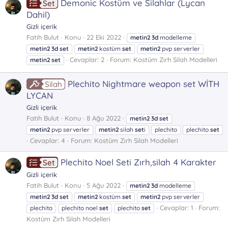
Demonic Kostüm ve Silahlar (Lycan
Set
Dahil)
Gizli içerik
Fatih Bulut
Konu
22 Eki 2022
metin2
3d
modelleme
metin2
3d
set
metin2
kostüm
set
metin2
pvp serverler
Cevaplar: 2
Forum:
Kostüm Zırh Silah Modelleri
metin2
set
Plechito Nightmare weapon set WİTH
Silah
LYCAN
Gizli içerik
Fatih Bulut
Konu
8 Ağu 2022
metin2
3d
set
metin2
pvp serverler
metin2
silah
set
i
plechito
plechito
set
Cevaplar: 4
Forum:
Kostüm Zırh Silah Modelleri
Plechito Noel Seti Zırh,silah 4 Karakter
Set
Gizli içerik
Fatih Bulut
Konu
5 Ağu 2022
metin2
3d
modelleme
metin2
3d
set
metin2
kostüm
set
metin2
pvp serverler
Cevaplar: 1
Forum:
plechito
plechito noel
set
plechito
set
Kostüm Zırh Silah Modelleri