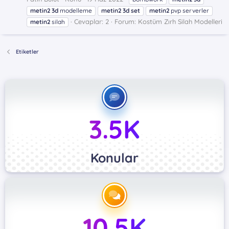
metin2
3d
modelleme
metin2
3d
set
metin2
pvp serverler
Cevaplar: 2
Forum:
Kostüm Zırh Silah Modelleri
metin2
silah
Etiketler
3.5K
Konular
10.5K