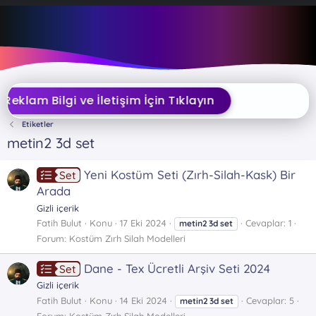
✦ Reklam Bilgi ve İletişim İçin Tıklayın
Etiketler
metin2 3d set
Yeni Kostüm Seti (Zırh-Silah-Kask) Bir
Set
Arada
Gizli içerik
Fatih Bulut
Konu
17 Eki 2024
Cevaplar: 1
metin2
3d
set
Forum:
Kostüm Zırh Silah Modelleri
Dane - Tex Ücretli Arşiv Seti 2024
Set
Gizli içerik
Fatih Bulut
Konu
14 Eki 2024
Cevaplar: 5
metin2
3d
set
Forum:
Kostüm Zırh Silah Modelleri