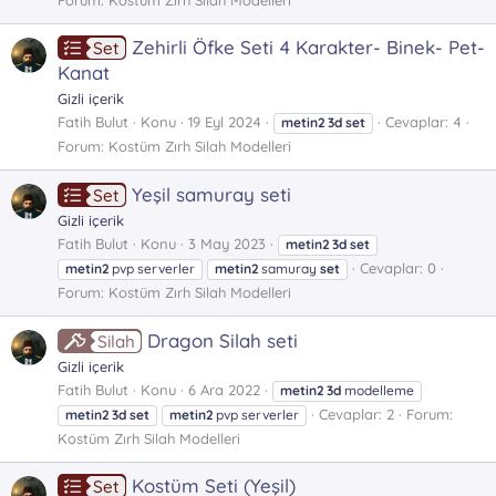
Zehirli Öfke Seti 4 Karakter- Binek- Pet-
Set
Kanat
Gizli içerik
Fatih Bulut
Konu
19 Eyl 2024
Cevaplar: 4
metin2
3d
set
Forum:
Kostüm Zırh Silah Modelleri
Yeşil samuray seti
Set
Gizli içerik
Fatih Bulut
Konu
3 May 2023
metin2
3d
set
Cevaplar: 0
metin2
pvp serverler
metin2
samuray
set
Forum:
Kostüm Zırh Silah Modelleri
Dragon Silah seti
Silah
Gizli içerik
Fatih Bulut
Konu
6 Ara 2022
metin2
3d
modelleme
Cevaplar: 2
Forum:
metin2
3d
set
metin2
pvp serverler
Kostüm Zırh Silah Modelleri
Kostüm Seti (Yeşil)
Set