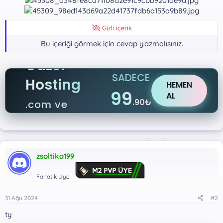
a
h
n
i
Gizli içerik
Bu içeriği görmek için cevap yazmalısınız.
Güzel
SADECE
Hosting
HEMEN
99
AL
.90₺
.com ve
.net
zsoltika199
Fanatik Üye
31 Ağu 2024
#2
ty