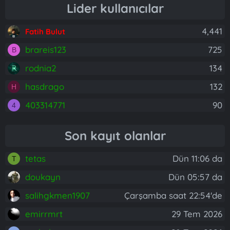
Lider kullanıcılar
4,441
Fatih Bulut
brareis123
725
B
rodnia2
134
hasdrago
132
H
403314771
90
4
Son kayıt olanlar
tetas
Dün 11:06 da
T
doukayn
Dün 05:57 da
salihgkmen1907
Çarşamba saat 22:54'de
emirrmrt
29 Tem 2026