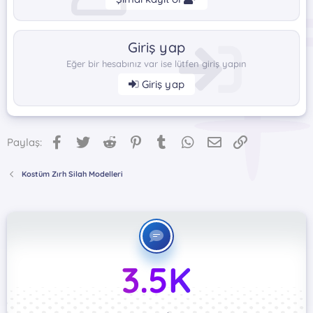
Giriş yap
Eğer bir hesabınız var ise lütfen giriş yapın
Giriş yap
Facebook
Twitter
Reddit
Pinterest
Tumblr
WhatsApp
E-posta
Link
Paylaş:
Kostüm Zırh Silah Modelleri
3.5K