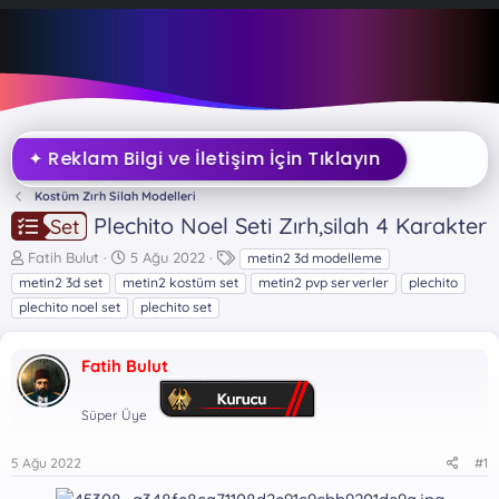
✦ Reklam Bilgi ve İletişim İçin Tıklayın
Kostüm Zırh Silah Modelleri
Plechito Noel Seti Zırh,silah 4 Karakter
Set
K
B
E
Fatih Bulut
5 Ağu 2022
metin2 3d modelleme
o
a
t
metin2 3d set
metin2 kostüm set
metin2 pvp serverler
plechito
n
ş
i
plechito noel set
plechito set
b
l
k
u
a
e
y
n
t
Fatih Bulut
u
g
l
b
ı
e
Süper Üye
a
ç
r
ş
t
l
a
5 Ağu 2022
#1
a
r
t
i