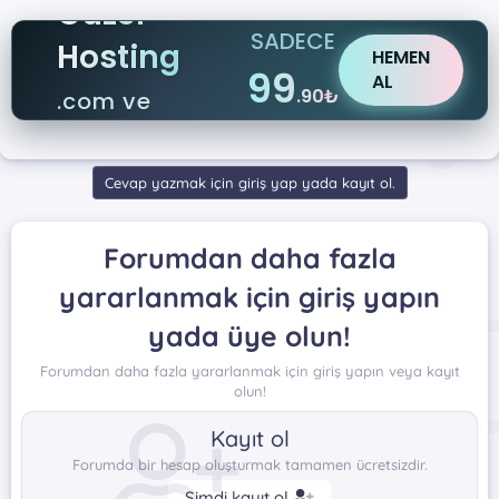
Güzel
SADECE
Hosting
HEMEN
99
AL
.90₺
.com ve
.net
Cevap yazmak için giriş yap yada kayıt ol.
Forumdan daha fazla
yararlanmak için giriş yapın
yada üye olun!
Forumdan daha fazla yararlanmak için giriş yapın veya kayıt
olun!
Kayıt ol
Forumda bir hesap oluşturmak tamamen ücretsizdir.
Şimdi kayıt ol