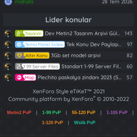
mahala
28 Tem 2026
M
Lider konular
Dev Metin2 Tasarım Arşivi Güle Güle Kullanın
143
Tasarım
Tek Konu Dev Paylaşım 10 Adet Server Tanıtım İndex
97
Tema Panel İndex
3Gb set model arşivi
82
Altın Konu
Standart 1-99 Server Files
60
1 99 Server Files
Plechito paskalya zindanı 2023 (Spring Sanctuary dungeon)
57
Map
XenForo Style eTiKeT™ 2021
®
Community platform by XenForo
© 2010-2022
XenForo Ltd.
Metin2 PvP
|
1-99 PvP
|
55-120 PvP
|
1-105 PvP
|
[XGT] Forum statistics system
- XenGenTr
1-120 PvP
|
Wslik PvP
XenForo 2 Türkçe eTiKeT™ 2022