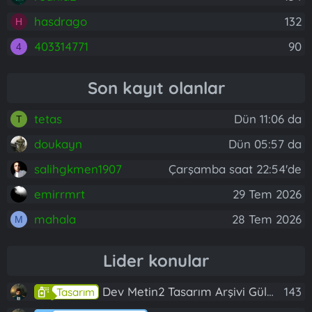
hasdrago
132
H
403314771
90
4
Son kayıt olanlar
tetas
Dün 11:06 da
T
doukayn
Dün 05:57 da
salihgkmen1907
Çarşamba saat 22:54'de
emirrmrt
29 Tem 2026
mahala
28 Tem 2026
M
Lider konular
Dev Metin2 Tasarım Arşivi Güle Güle Kullanın
143
Tasarım