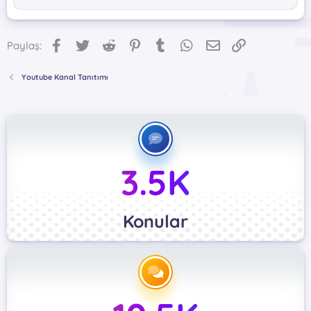
Facebook
Twitter
Reddit
Pinterest
Tumblr
WhatsApp
E-posta
Link
Paylaş:
Youtube Kanal Tanıtımı
3.5K
Konular