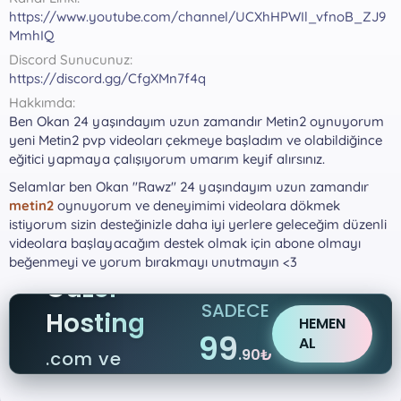
a
h
https://www.youtube.com/channel/UCXhHPWIl_vfnoB_ZJ9
n
i
MmhIQ
Discord Sunucunuz
https://discord.gg/CfgXMn7f4q
Hakkımda
Ben Okan 24 yaşındayım uzun zamandır Metin2 oynuyorum
yeni Metin2 pvp videoları çekmeye başladım ve olabildiğince
eğitici yapmaya çalışıyorum umarım keyif alırsınız.
Selamlar ben Okan "Rawz" 24 yaşındayım uzun zamandır
metin2
oynuyorum ve deneyimimi videolara dökmek
istiyorum sizin desteğinizle daha iyi yerlere geleceğim düzenli
videolara başlayacağım destek olmak için abone olmayı
beğenmeyi ve yorum bırakmayı unutmayın <3
Güzel
SADECE
Hosting
HEMEN
99
AL
.90₺
.com ve
.net