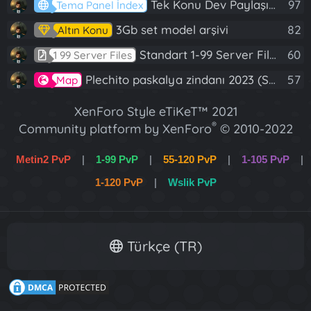
Tek Konu Dev Paylaşım 10 Adet Server Tanıtım İndex
97
Tema Panel İndex
3Gb set model arşivi
82
Altın Konu
Standart 1-99 Server Files
60
1 99 Server Files
Plechito paskalya zindanı 2023 (Spring Sanctuary dungeon)
57
Map
XenForo Style eTiKeT™ 2021
®
Community platform by XenForo
© 2010-2022
XenForo Ltd.
Metin2 PvP
|
1-99 PvP
|
55-120 PvP
|
1-105 PvP
|
[XGT] Forum statistics system
- XenGenTr
1-120 PvP
|
Wslik PvP
XenForo 2 Türkçe eTiKeT™ 2022
Türkçe (TR)