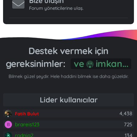
Bize ulaşın
Forum yöneticilerine ulaş.
Destek vermek için
gereksinimler:
ve
imkan...
Bilmek güzel şeydir. Hele haddini bilmek ise daha güzeldir.
Lider kullanıcılar
4,438
Fatih Bulut
brareis123
725
B
rodnia2
134