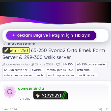
✦ Reklam Bilgi ve İletişim İçin Tıklayın
65-250 Pvp Serverler
65-250 Evoria2 Orta Emek Farm
65 - 250
Server & 299-300 wslik server
K
B
E
gomezinsindia
29 Kas 2024
65-250
65-250 pvp serverler
o
a
t
65-250 serverler
evoria2
metin2 pvp 65-250
orta emek
n
ş
i
orta emek serverler
wslik
wslik pvp serverler
wslik server
b
l
k
u
a
e
y
n
t
gomezinsindia
G
u
g
l
b
ı
e
Yeni Üye
a
ç
r
ş
t
l
a
1 Ara 2024
#1