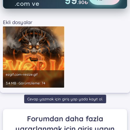
99
.90₺
.com ve
.net
Ekli dosyalar
ezgif.com-resize.gif
3.4 MB · Görüntüleme: 74
Cevap yazmak için giriş yap yada kayıt ol.
Forumdan daha fazla
yararlanmak için giriş yapın