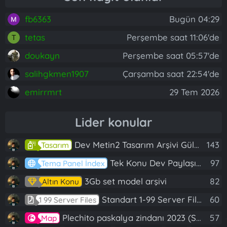
fb6363
Bugün 04:29
tetas
Perşembe saat 11:06'de
T
doukayn
Perşembe saat 05:57'de
salihgkmen1907
Çarşamba saat 22:54'de
emirrmrt
29 Tem 2026
Lider konular
Dev Metin2 Tasarım Arşivi Güle Güle Kullanın
143
Tasarım
Tek Konu Dev Paylaşım 10 Adet Server Tanıtım İndex
97
Tema Panel İndex
3Gb set model arşivi
82
Altın Konu
Standart 1-99 Server Files
60
1 99 Server Files
Plechito paskalya zindanı 2023 (Spring Sanctuary dungeon)
57
Map