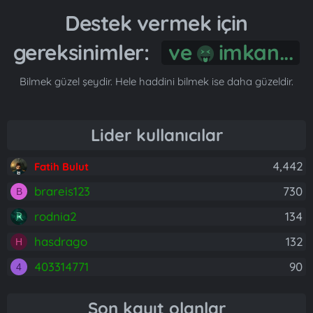
Destek vermek için
gereksinimler:
Gönül...
Bilmek güzel şeydir. Hele haddini bilmek ise daha güzeldir.
Lider kullanıcılar
4,442
Fatih Bulut
brareis123
730
B
rodnia2
134
hasdrago
132
H
403314771
90
4
Son kayıt olanlar