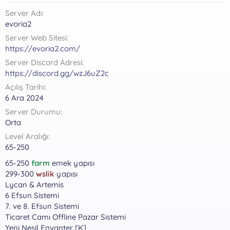
a
r
Server Adı
t
i
a
h
evoria2
n
i
Server Web Sitesi
https://evoria2.com/
Server Discord Adresi
https://discord.gg/wzJ6uZ2c
Açılış Tarihi
6 Ara 2024
Server Durumu
Orta
Level Aralığı
65-250
65-250
farm
emek yapısı
299-300
wslik
yapısı
Lycan & Artemis
6 Efsun Sistemi
7. ve 8. Efsun Sistemi
Ticaret Camı Offline Pazar Sistemi
Yeni Nesil Envanter [K]