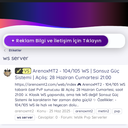
✦ Reklam Bilgi ve İletişim İçin Tıklayın
Etiketler
ws server
ArenoxMT2 - 104/105 WS | Sonsuz Güç
VS
Sistemi | Açılış: 28 Haziran Cumartesi 21:00
https://arenoxmt2.com/web/index 🎮 ArenoxMT2 - 104/105 WS
tabanlı özel PvP sunucusu 📅 Açılış: 28 Haziran Cumartesi, saat
21:00 ⚔️ Klasik WS yapısında, ama tek WS değil! Sonsuz Güç
Sistemi ile karakterin her zaman daha güçlü! ✨ Özellikler: -
104/105 WS ile hızlı ve heyecan dolu...
arenoxmt2
Konu
25 Haz 2025
arenoxmt2
metin2
pvp
Cevaplar: 0
Forum:
Wslik Pvp Serverler
ws
server