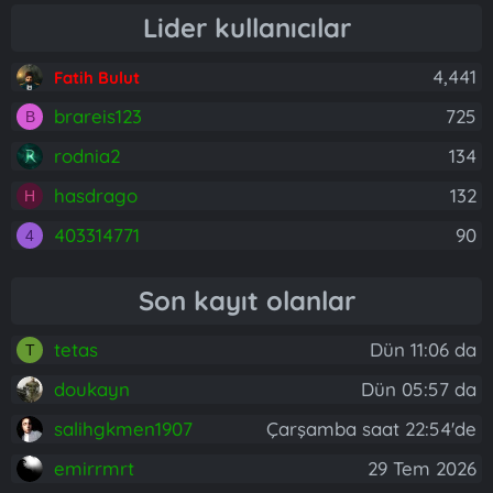
Lider kullanıcılar
4,441
Fatih Bulut
brareis123
725
B
rodnia2
134
hasdrago
132
H
403314771
90
4
Son kayıt olanlar
tetas
Dün 11:06 da
T
doukayn
Dün 05:57 da
salihgkmen1907
Çarşamba saat 22:54'de
emirrmrt
29 Tem 2026