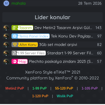
mahala
28 Tem 2026
M
Lider konular
Dev Metin2 Tasarım Arşivi Güle Güle Kullanın
143
Tasarım
Tek Konu Dev Paylaşım 10 Adet Server Tanıtım İndex
97
Tema Panel İndex
3Gb set model arşivi
82
Altın Konu
Standart 1-99 Server Files
60
1 99 Server Files
Plechito paskalya zindanı 2023 (Spring Sanctuary dungeon)
57
Map
XenForo Style eTiKeT™ 2021
®
Community platform by XenForo
© 2010-2022
XenForo Ltd.
Metin2 PvP
|
1-99 PvP
|
55-120 PvP
|
1-105 PvP
|
[XGT] Forum statistics system
- XenGenTr
1-120 PvP
|
Wslik PvP
XenForo 2 Türkçe eTiKeT™ 2022