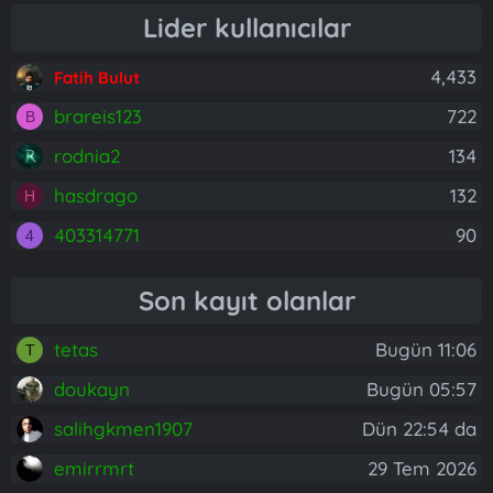
Lider kullanıcılar
4,433
Fatih Bulut
brareis123
722
B
rodnia2
134
hasdrago
132
H
403314771
90
4
Son kayıt olanlar
tetas
Bugün 11:06
T
doukayn
Bugün 05:57
salihgkmen1907
Dün 22:54 da
emirrmrt
29 Tem 2026