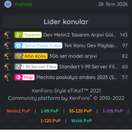
mahala
28 Tem 2026
M
Lider konular
Dev Metin2 Tasarım Arşivi Güle Güle Kullanın
143
Tasarım
Tek Konu Dev Paylaşım 10 Adet Server Tanıtım İndex
97
Tema Panel İndex
3Gb set model arşivi
82
Altın Konu
Standart 1-99 Server Files
60
1 99 Server Files
Plechito paskalya zindanı 2023 (Spring Sanctuary dungeon)
57
Map
XenForo Style eTiKeT™ 2021
®
Community platform by XenForo
© 2010-2022
XenForo Ltd.
Metin2 PvP
|
1-99 PvP
|
55-120 PvP
|
1-105 PvP
|
[XGT] Forum statistics system
- XenGenTr
1-120 PvP
|
Wslik PvP
XenForo 2 Türkçe eTiKeT™ 2022