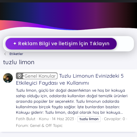
✦ Reklam Bilgi ve İletişim İçin Tıklayın
Etiketler
tuzlu limon
Tuzlu Limonun Evinizdeki 5
Genel Konular
Etkileyici Faydası ve Kullanımı
Tuzlu limon, güçlü bir doğal dezenfektan ve hoş bir kokuya
sahip olduğu için, odalarda kullanılan doğal temizlik ürünleri
arasında popüler bir seçenektir. Tuzlu limonun odalarda
kullanılması birçok fayda sağlar. İşte bunlardan bazıları:
Kokuyu giderir: Tuzlu limon, doğal olarak hoş bir kokuya...
Fatih Bulut
Konu
14 Haz 2023
Cevaplar: 0
tuzlu
limon
Forum:
Genel & Off Topic