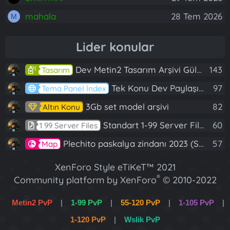
mahala
28 Tem 2026
M
Lider konular
Dev Metin2 Tasarım Arşivi Güle Güle Kullanın
143
Tasarım
Tek Konu Dev Paylaşım 10 Adet Server Tanıtım İndex
97
Tema Panel İndex
3Gb set model arşivi
82
Altın Konu
Standart 1-99 Server Files
60
1 99 Server Files
Plechito paskalya zindanı 2023 (Spring Sanctuary dungeon)
57
Map
XenForo Style eTiKeT™ 2021
®
Community platform by XenForo
© 2010-2022
XenForo Ltd.
Metin2 PvP
|
1-99 PvP
|
55-120 PvP
|
1-105 PvP
|
[XGT] Forum statistics system
- XenGenTr
1-120 PvP
|
Wslik PvP