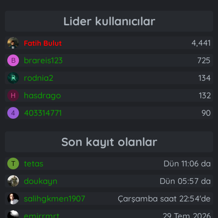
Lider kullanıcılar
4,441
Fatih Bulut
brareis123
725
B
rodnia2
134
hasdrago
132
H
403314771
90
4
Son kayıt olanlar
tetas
Dün 11:06 da
T
doukayn
Dün 05:57 da
salihgkmen1907
Çarşamba saat 22:54'de
emirrmrt
29 Tem 2026