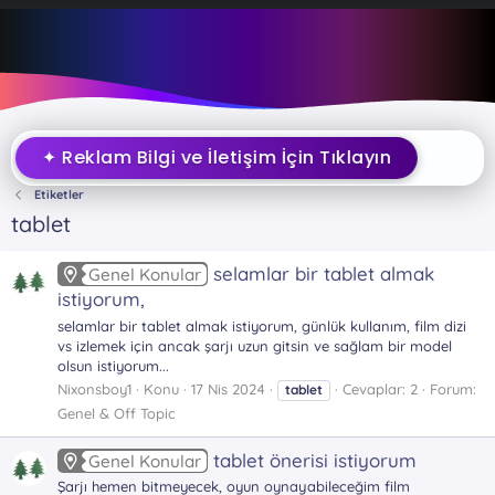
✦ Reklam Bilgi ve İletişim İçin Tıklayın
Etiketler
tablet
selamlar bir tablet almak
Genel Konular
istiyorum,
selamlar bir tablet almak istiyorum, günlük kullanım, film dizi
vs izlemek için ancak şarjı uzun gitsin ve sağlam bir model
olsun istiyorum...
Nixonsboy1
Konu
17 Nis 2024
Cevaplar: 2
Forum:
tablet
Genel & Off Topic
tablet önerisi istiyorum
Genel Konular
Şarjı hemen bitmeyecek, oyun oynayabileceğim film