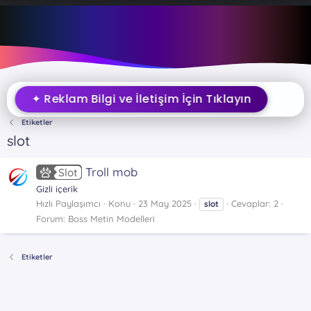
✦ Reklam Bilgi ve İletişim İçin Tıklayın
Etiketler
slot
Troll mob
Slot
Gizli içerik
Hızlı Paylaşımcı
Konu
23 May 2025
Cevaplar: 2
slot
Forum:
Boss Metin Modelleri
Etiketler