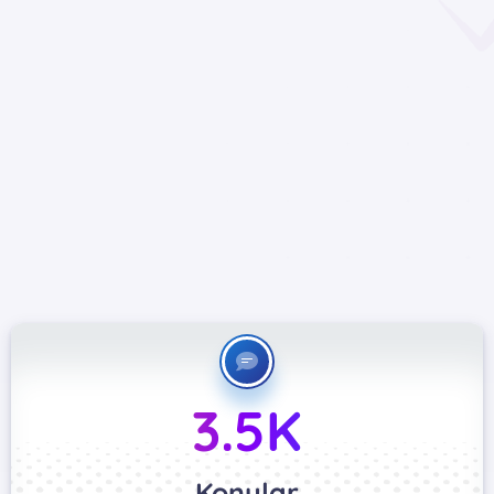
3.5K
Konular