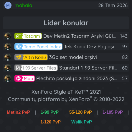
mahala
28 Tem 2026
M
Lider konular
Dev Metin2 Tasarım Arşivi Güle Güle Kullanın
143
Tasarım
Tek Konu Dev Paylaşım 10 Adet Server Tanıtım İndex
97
Tema Panel İndex
3Gb set model arşivi
82
Altın Konu
Standart 1-99 Server Files
60
1 99 Server Files
Plechito paskalya zindanı 2023 (Spring Sanctuary dungeon)
57
Map
XenForo Style eTiKeT™ 2021
®
Community platform by XenForo
© 2010-2022
XenForo Ltd.
Metin2 PvP
|
1-99 PvP
|
55-120 PvP
|
1-105 PvP
|
[XGT] Forum statistics system
- XenGenTr
1-120 PvP
|
Wslik PvP
XenForo 2 Türkçe eTiKeT™ 2022