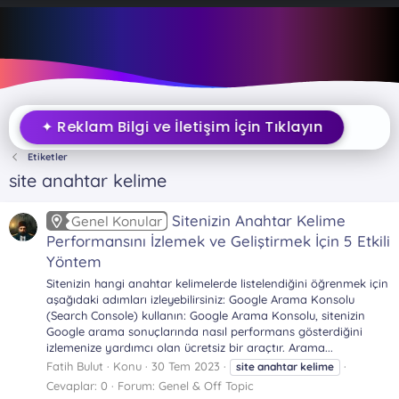
✦ Reklam Bilgi ve İletişim İçin Tıklayın
Etiketler
site anahtar kelime
Sitenizin Anahtar Kelime
Genel Konular
Performansını İzlemek ve Geliştirmek İçin 5 Etkili
Yöntem
Sitenizin hangi anahtar kelimelerde listelendiğini öğrenmek için
aşağıdaki adımları izleyebilirsiniz: Google Arama Konsolu
(Search Console) kullanın: Google Arama Konsolu, sitenizin
Google arama sonuçlarında nasıl performans gösterdiğini
izlemenize yardımcı olan ücretsiz bir araçtır. Arama...
Fatih Bulut
Konu
30 Tem 2023
site
anahtar
kelime
Cevaplar: 0
Forum:
Genel & Off Topic