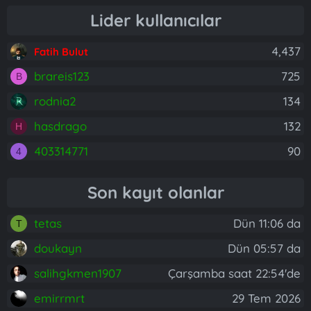
Lider kullanıcılar
4,437
Fatih Bulut
brareis123
725
B
rodnia2
134
hasdrago
132
H
403314771
90
4
Son kayıt olanlar
tetas
Dün 11:06 da
T
doukayn
Dün 05:57 da
salihgkmen1907
Çarşamba saat 22:54'de
emirrmrt
29 Tem 2026