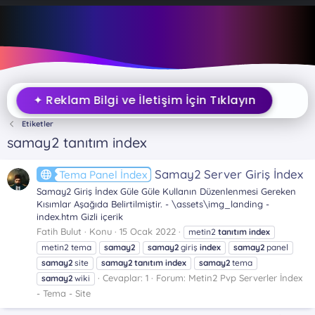
✦ Reklam Bilgi ve İletişim İçin Tıklayın
Etiketler
samay2 tanıtım index
Samay2 Server Giriş İndex
Tema Panel İndex
Samay2 Giriş İndex Güle Güle Kullanın Düzenlenmesi Gereken
Kısımlar Aşağıda Belirtilmiştir. - \assets\img_landing -
index.htm Gizli içerik
Fatih Bulut
Konu
15 Ocak 2022
metin2
tanıtım
index
metin2 tema
samay2
samay2
giriş
index
samay2
panel
samay2
site
samay2
tanıtım
index
samay2
tema
Cevaplar: 1
Forum:
Metin2 Pvp Serverler İndex
samay2
wiki
- Tema - Site