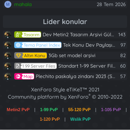
mahala
28 Tem 2026
M
Lider konular
Dev Metin2 Tasarım Arşivi Güle Güle Kullanın
143
Tasarım
Tek Konu Dev Paylaşım 10 Adet Server Tanıtım İndex
97
Tema Panel İndex
3Gb set model arşivi
82
Altın Konu
Standart 1-99 Server Files
60
1 99 Server Files
Plechito paskalya zindanı 2023 (Spring Sanctuary dungeon)
57
Map
XenForo Style eTiKeT™ 2021
®
Community platform by XenForo
© 2010-2022
XenForo Ltd.
Metin2 PvP
|
1-99 PvP
|
55-120 PvP
|
1-105 PvP
|
[XGT] Forum statistics system
- XenGenTr
1-120 PvP
|
Wslik PvP
XenForo 2 Türkçe eTiKeT™ 2022