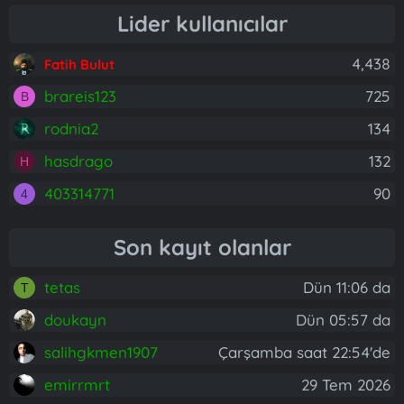
Lider kullanıcılar
4,438
Fatih Bulut
brareis123
725
B
rodnia2
134
hasdrago
132
H
403314771
90
4
Son kayıt olanlar
tetas
Dün 11:06 da
T
doukayn
Dün 05:57 da
salihgkmen1907
Çarşamba saat 22:54'de
emirrmrt
29 Tem 2026