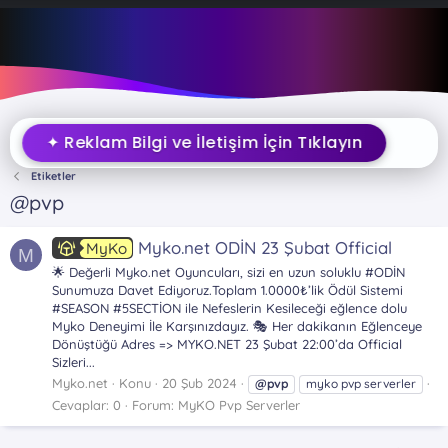
✦ Reklam Bilgi ve İletişim İçin Tıklayın
Etiketler
@pvp
Myko.net ODİN 23 Şubat Official
MyKo
M
🌟 Değerli Myko.net Oyuncuları, sizi en uzun soluklu #ODİN
Sunumuza Davet Ediyoruz.Toplam 1.0000₺’lik Ödül Sistemi
#SEASON #5SECTİON ile Nefeslerin Kesileceği eğlence dolu
Myko Deneyimi İle Karşınızdayız. 🎭 Her dakikanın Eğlenceye
Dönüştüğü Adres => MYKO.NET 23 Şubat 22:00’da Official
Sizleri...
Myko.net
Konu
20 Şub 2024
@pvp
myko pvp serverler
Cevaplar: 0
Forum:
MyKO Pvp Serverler