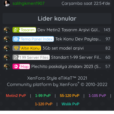
salihgkmen1907
Çarşamba saat 22:54'de
Lider konular
Dev Metin2 Tasarım Arşivi Güle Güle Kullanın
143
Tasarım
Tek Konu Dev Paylaşım 10 Adet Server Tanıtım İndex
97
Tema Panel İndex
3Gb set model arşivi
82
Altın Konu
Standart 1-99 Server Files
60
1 99 Server Files
Plechito paskalya zindanı 2023 (Spring Sanctuary dungeon)
57
Map
XenForo Style eTiKeT™ 2021
®
Community platform by XenForo
© 2010-2022
XenForo Ltd.
Metin2 PvP
|
1-99 PvP
|
55-120 PvP
|
1-105 PvP
|
[XGT] Forum statistics system
- XenGenTr
1-120 PvP
|
Wslik PvP
XenForo 2 Türkçe eTiKeT™ 2022