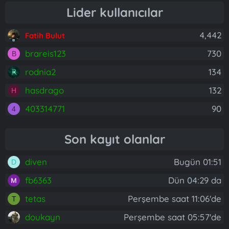
Lider kullanıcılar
4,442
Fatih Bulut
brareis123
730
B
rodnia2
134
hasdrago
132
H
403314771
90
4
Son kayıt olanlar
diven
Bugün 01:51
D
fb6363
Dün 04:29 da
tetas
Perşembe saat 11:06'de
T
doukayn
Perşembe saat 05:57'de