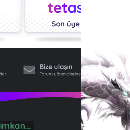
tetas
Son üye
Bize ulaşın
ları
Forum yöneticilerine ulaş.
imkan...