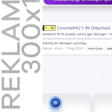
Etiketler
nostalji
CinomelMt2 1-99 Oldschool Y
1 - 99
Cinomelmt2 10 Yıl aradan sonra geri dönüyor !
⸻⸻⸻⸻⸻⸻⸻⸻⸻⸻⸻⸻ Cinomelmt2 sunucum
unutulmaz bir deneyim sunmayı...
alp44kral
Konu
7 May 2024
metin2pvp
nos
Etiketler