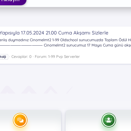
apısıyla 17.05.2024 21.00 Cuma Akşamı Sizlerle
 Yanlış duymadınız Cinomelmt2 1-99 Oldschool sunucumuzda Toplam Ödül 
uz 17 Mayıs Cuma günü akşam 21:00'da sizlerle o
Cevaplar: 0
Forum:
1-99 Pvp Serverler
talji