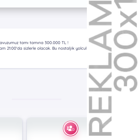
Havuzumuz tamı tamına 300.000 TL !
lacak. Bu nostaljik yolculukta, size