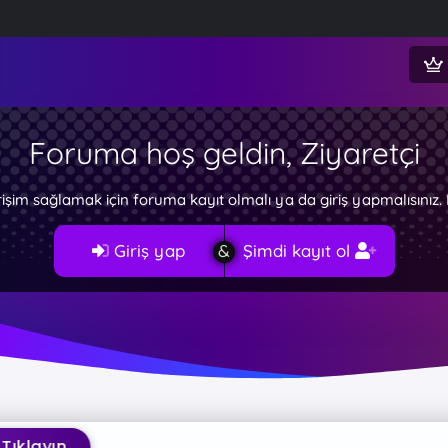
Foruma hoş geldin, Ziyaretçi
rişim sağlamak için foruma kayıt olmalı ya da giriş yapmalısını
Giriş yap
Şimdi kayıt ol
yın