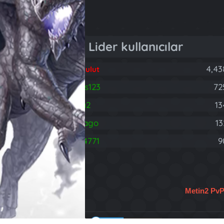
Lider kullanıcılar
4,43
Fatih Bulut
brareis123
72
B
rodnia2
13
hasdrago
13
H
403314771
9
4
Metin2 Pv
Türkçe (TR)