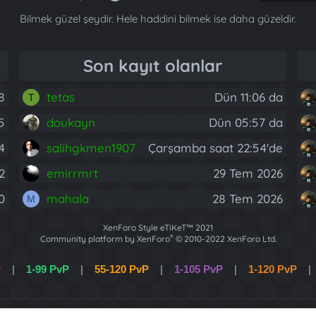
Bilmek güzel şeydir. Hele haddini bilmek ise daha güzeldir.
Son kayıt olanlar
8
tetas
Dün 11:06 da
T
5
doukayn
Dün 05:57 da
4
salihgkmen1907
Çarşamba saat 22:54'de
2
emirrmrt
29 Tem 2026
0
mahala
28 Tem 2026
M
XenForo Style eTiKeT™ 2021
®
Community platform by XenForo
© 2010-2022 XenForo Ltd.
[XGT] Forum statistics system
- XenGenTr
P
|
1-99 PvP
|
55-120 PvP
|
1-105 PvP
|
1-120 PvP
|
XenForo 2 Türkçe eTiKeT™ 2022