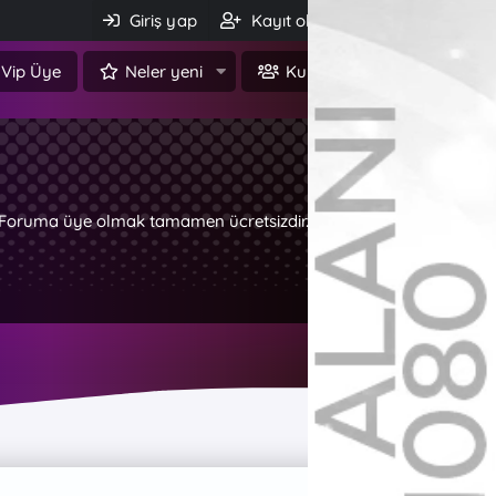
Giriş yap
Kayıt ol
Ara
Vip Üye
Neler yeni
Kullanıcılar
z. Foruma üye olmak tamamen ücretsizdir.