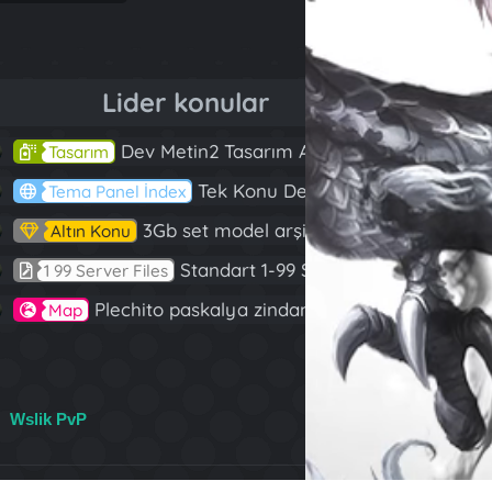
Lider konular
Dev Metin2 Tasarım Arşivi Güle Güle Kullanın
143
Tasarım
Tek Konu Dev Paylaşım 10 Adet Server Tanıtım İndex
97
Tema Panel İndex
3Gb set model arşivi
82
Altın Konu
Standart 1-99 Server Files
60
1 99 Server Files
Plechito paskalya zindanı 2023 (Spring Sanctuary dungeon)
57
Map
Wslik PvP
R