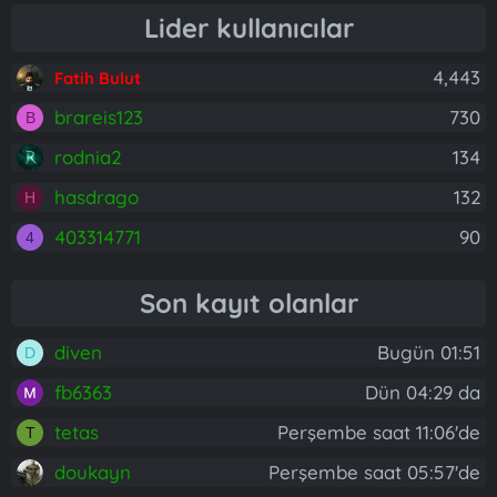
Lider kullanıcılar
4,443
Fatih Bulut
brareis123
730
B
rodnia2
134
hasdrago
132
H
403314771
90
4
Son kayıt olanlar
diven
Bugün 01:51
D
fb6363
Dün 04:29 da
tetas
Perşembe saat 11:06'de
T
doukayn
Perşembe saat 05:57'de