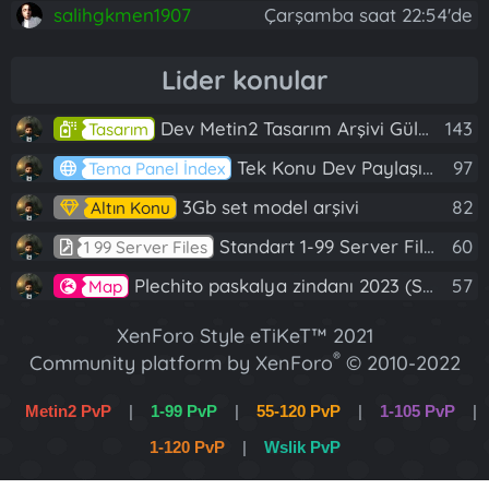
salihgkmen1907
Çarşamba saat 22:54'de
Lider konular
Dev Metin2 Tasarım Arşivi Güle Güle Kullanın
143
Tasarım
Tek Konu Dev Paylaşım 10 Adet Server Tanıtım İndex
97
Tema Panel İndex
3Gb set model arşivi
82
Altın Konu
Standart 1-99 Server Files
60
1 99 Server Files
Plechito paskalya zindanı 2023 (Spring Sanctuary dungeon)
57
Map
XenForo Style eTiKeT™ 2021
®
Community platform by XenForo
© 2010-2022
XenForo Ltd.
Metin2 PvP
|
1-99 PvP
|
55-120 PvP
|
1-105 PvP
|
[XGT] Forum statistics system
- XenGenTr
1-120 PvP
|
Wslik PvP
XenForo 2 Türkçe eTiKeT™ 2022