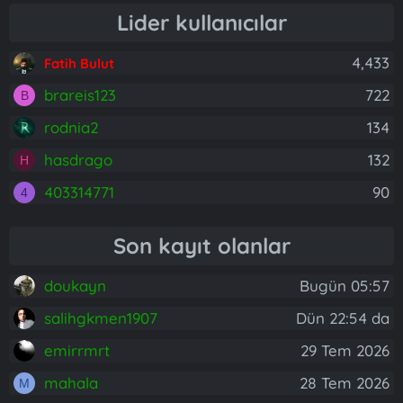
Lider kullanıcılar
4,433
Fatih Bulut
brareis123
722
B
rodnia2
134
hasdrago
132
H
403314771
90
4
Son kayıt olanlar
doukayn
Bugün 05:57
salihgkmen1907
Dün 22:54 da
emirrmrt
29 Tem 2026
mahala
28 Tem 2026
M