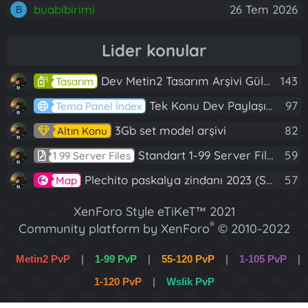
buabibirimi
26 Tem 2026
B
Lider konular
Dev Metin2 Tasarım Arşivi Güle Güle Kullanın
143
Tasarım
Tek Konu Dev Paylaşım 10 Adet Server Tanıtım İndex
97
Tema Panel İndex
3Gb set model arşivi
82
Altın Konu
Standart 1-99 Server Files
59
1 99 Server Files
Plechito paskalya zindanı 2023 (Spring Sanctuary dungeon)
57
Map
XenForo Style eTiKeT™ 2021
®
Community platform by XenForo
© 2010-2022
XenForo Ltd.
Metin2 PvP
|
1-99 PvP
|
55-120 PvP
|
1-105 PvP
|
[XGT] Forum statistics system
- XenGenTr
1-120 PvP
|
Wslik PvP
XenForo 2 Türkçe eTiKeT™ 2022