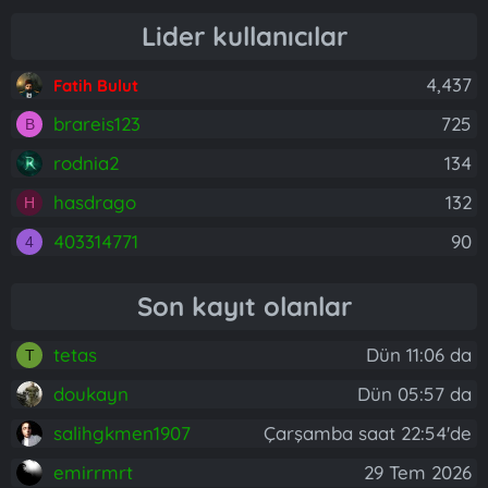
Lider kullanıcılar
4,437
Fatih Bulut
brareis123
725
B
rodnia2
134
hasdrago
132
H
403314771
90
4
Son kayıt olanlar
tetas
Dün 11:06 da
T
doukayn
Dün 05:57 da
salihgkmen1907
Çarşamba saat 22:54'de
emirrmrt
29 Tem 2026