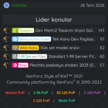
mahala
28 Tem 2026
M
Lider konular
Dev Metin2 Tasarım Arşivi Güle Güle Kullanın
143
Tasarım
Tek Konu Dev Paylaşım 10 Adet Server Tanıtım İndex
97
Tema Panel İndex
3Gb set model arşivi
82
Altın Konu
Standart 1-99 Server Files
60
1 99 Server Files
Plechito paskalya zindanı 2023 (Spring Sanctuary dungeon)
57
Map
XenForo Style eTiKeT™ 2021
®
Community platform by XenForo
© 2010-2022
XenForo Ltd.
Metin2 PvP
|
1-99 PvP
|
55-120 PvP
|
1-105 PvP
|
[XGT] Forum statistics system
- XenGenTr
1-120 PvP
|
Wslik PvP
XenForo 2 Türkçe eTiKeT™ 2022