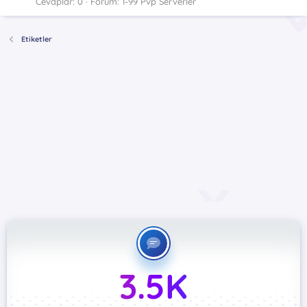
Cevaplar: 0
Forum:
1-99 Pvp Serverler
Etiketler
3.5K