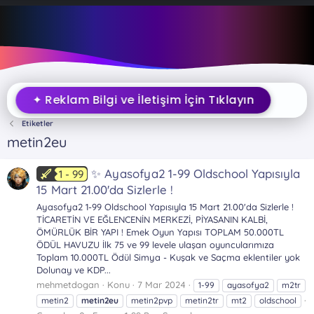
✦ Reklam Bilgi ve İletişim İçin Tıklayın
Etiketler
metin2eu
✨ Ayasofya2 1-99 Oldschool Yapısıyla
1 - 99
15 Mart 21.00'da Sizlerle !
Ayasofya2 1-99 Oldschool Yapısıyla 15 Mart 21.00'da Sizlerle !
TİCARETİN VE EĞLENCENİN MERKEZİ, PİYASANIN KALBİ,
ÖMÜRLÜK BİR YAPI ! Emek Oyun Yapısı TOPLAM 50.000TL
ÖDÜL HAVUZU İlk 75 ve 99 levele ulaşan oyuncularımıza
Toplam 10.000TL Ödül Simya - Kuşak ve Saçma eklentiler yok
Dolunay ve KDP...
mehmetdogan
Konu
7 Mar 2024
1-99
ayasofya2
m2tr
metin2
metin2eu
metin2pvp
metin2tr
mt2
oldschool