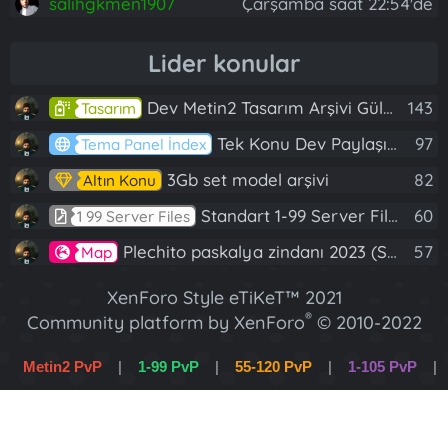
salihgkmen1907
Çarşamba saat 22:54'de
Lider konular
Dev Metin2 Tasarım Arşivi Güle Güle Kullanın
143
Tasarım
Tek Konu Dev Paylaşım 10 Adet Server Tanıtım İndex
97
Tema Panel İndex
3Gb set model arşivi
82
Altın Konu
Standart 1-99 Server Files
60
1 99 Server Files
Plechito paskalya zindanı 2023 (Spring Sanctuary dungeon)
57
Map
XenForo Style eTiKeT™ 2021
®
Community platform by XenForo
© 2010-2022
XenForo Ltd.
Metin2 PvP
|
1-99 PvP
|
55-120 PvP
|
1-105 PvP
|
[XGT] Forum statistics system
- XenGenTr
1-120 PvP
|
Wslik PvP
XenForo 2 Türkçe eTiKeT™ 2022