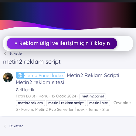
✦ Reklam Bilgi ve İletişim İçin Tıklayın
Etiketler
metin2 reklam script
Metin2 Reklam Scripti
Tema Panel İndex
Metin2 reklam sitesi
Gizli içerik
Fatih Bulut
Konu
15 Ocak 2024
metin2
panel
Cevaplar:
metin2
reklam
metin2
reklam
script
metin2
site
5
Forum:
Metin2 Pvp Serverler İndex - Tema - Site
Etiketler