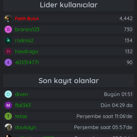
Lider kullanıcılar
4,442
Fatih Bulut
brareis123
730
B
rodnia2
134
hasdrago
132
H
403314771
90
4
Son kayıt olanlar
diven
Bugün 01:51
D
fb6363
Dün 04:29 da
tetas
Perşembe saat 11:06'de
T
doukayn
Perşembe saat 05:57'de