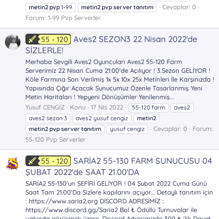
Cevaplar: 0
metin2
pvp
1-99
metin2
pvp
server
tanıtım
Forum:
1-99 Pvp Serverler
Aves2 SEZON3 22 Nisan 2022'de
55 - 120
SİZLERLE!
Merhaba Sevgili Aves2 Oyuncuları Aves2 55-120 Farm
Serverimiz 22 Nisan Cuma 21:00'de Açılıyor ! 3.Sezon GELİYOR !
Köle Farmına Son Verilmiş 1x 5x 10x 25x Metinleri İle Karşınızda !
Yapısında Çığır Açacak Sunucumuz Özenle Tasarlanmış Yeni
Metin Haritaları ! Yepyeni Dönüşümler Yenilenmiş...
Yusuf CENGİZ
Konu
17 Nis 2022
55-120 farm
aves2
aves2 sezon 3
aves2 yusuf cengiz
metin2
Cevaplar: 0
Forum:
metin2
pvp
server
tanıtım
yusuf cengiz
55-120 Pvp Serverler
SARİA2 55-130 FARM SUNUCUSU 04
55 - 120
ŞUBAT 2022'de SAAT 21.00'DA
SARİA2 55-130'un SEFİRİ GELİYOR ! 04 Şubat 2022 Cuma Günü
Saat Tam 21.00'Da Sizlere kapılarını açıyor... Detaylı tanıtım için
: https://www.saria2.org DİSCORD ADRESİMİZ :
https://www.discord.gg/Saria2 Bol ₺ Ödüllü Turnuvalar ile
yakında görüşmek üzere. Discord Adresimizde 300 ₺ 'lik Davet