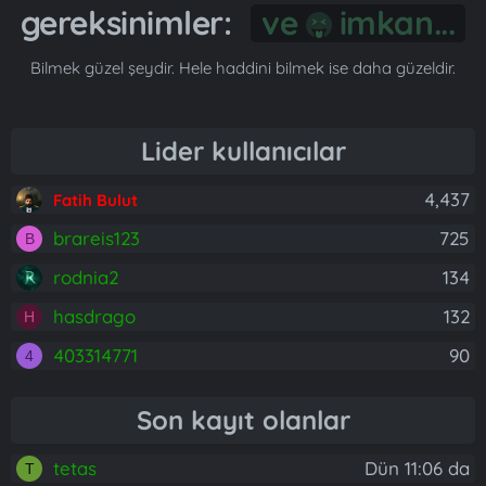
gereksinimler:
Gönül...
Bilmek güzel şeydir. Hele haddini bilmek ise daha güzeldir.
Lider kullanıcılar
4,437
Fatih Bulut
brareis123
725
B
rodnia2
134
hasdrago
132
H
403314771
90
4
Son kayıt olanlar
tetas
Dün 11:06 da
T