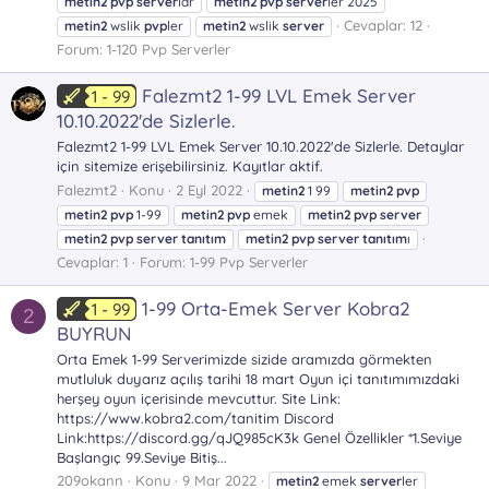
metin2
pvp
server
lar
metin2
pvp
server
ler 2025
Cevaplar: 12
metin2
wslik
pvp
ler
metin2
wslik
server
Forum:
1-120 Pvp Serverler
Falezmt2 1-99 LVL Emek Server
1 - 99
10.10.2022'de Sizlerle.
Falezmt2 1-99 LVL Emek Server 10.10.2022'de Sizlerle. Detaylar
için sitemize erişebilirsiniz. Kayıtlar aktif.
Falezmt2
Konu
2 Eyl 2022
metin2
1 99
metin2
pvp
metin2
pvp
1-99
metin2
pvp
emek
metin2
pvp
server
metin2
pvp
server
tanıtım
metin2
pvp
server
tanıtım
ı
Cevaplar: 1
Forum:
1-99 Pvp Serverler
1-99 Orta-Emek Server Kobra2
1 - 99
2
BUYRUN
Orta Emek 1-99 Serverimizde sizide aramızda görmekten
mutluluk duyarız açılış tarihi 18 mart Oyun içi tanıtımımızdaki
herşey oyun içerisinde mevcuttur. Site Link:
https://www.kobra2.com/tanitim Discord
Link:https://discord.gg/qJQ985cK3k Genel Özellikler *1.Seviye
Başlangıç 99.Seviye Bitiş...
209okann
Konu
9 Mar 2022
metin2
emek
server
ler