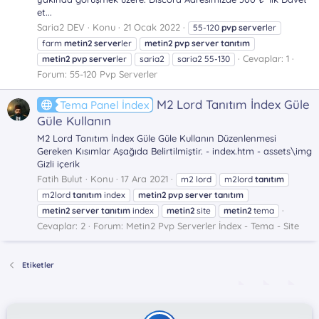
et...
Saria2 DEV
Konu
21 Ocak 2022
55-120
pvp
server
ler
farm
metin2
server
ler
metin2
pvp
server
tanıtım
Cevaplar: 1
metin2
pvp
server
ler
saria2
saria2 55-130
Forum:
55-120 Pvp Serverler
M2 Lord Tanıtım İndex Güle
Tema Panel İndex
Güle Kullanın
M2 Lord Tanıtım İndex Güle Güle Kullanın Düzenlenmesi
Gereken Kısımlar Aşağıda Belirtilmiştir. - index.htm - assets\img
Gizli içerik
Fatih Bulut
Konu
17 Ara 2021
m2 lord
m2lord
tanıtım
m2lord
tanıtım
index
metin2
pvp
server
tanıtım
metin2
server
tanıtım
index
metin2
site
metin2
tema
Cevaplar: 2
Forum:
Metin2 Pvp Serverler İndex - Tema - Site
Etiketler