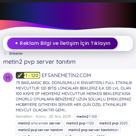
✦ Reklam Bilgi ve İletişim İçin Tıklayın
Etiketler
metin2 pvp server tanıtım
EFSANEMETİN2.COM
1 - 120
H
75 BASLANGIC BOL DONUSUMLU K ENVARTERLI FULL ETKINLIK
MEVCUTTUR 120 BİTİŞ LONCALARI BEKLERIZ İLK 120 LVL OLAN
100 KISIYE EP HEDIYEMIZ MEVCUTTUR HERKESI BEKLERIZ KISA
OMÜRLÜ OYUNLARA BENZEMEZ UZUN SOLUKLU EMEKLERINIZ
HICBIRYERE GITMEYEN SERVER HER GUN OZEL ETKINLIKLER
MEVCUT OLACAKTIR GEMI...
hemellon
Konu
20 Ara 2025
metin2
1 120
metin2
orta emek
server
metin2
pvp
1 120
metin2
pvp
2025
metin2
pvp
server
tanıtım
metin2
pvp
server
tanıtım
ları