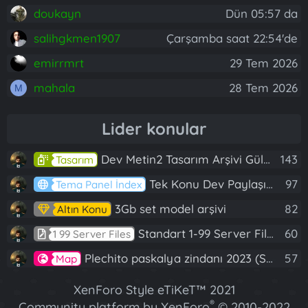
doukayn
Dün 05:57 da
salihgkmen1907
Çarşamba saat 22:54'de
emirrmrt
29 Tem 2026
mahala
28 Tem 2026
M
Lider konular
Dev Metin2 Tasarım Arşivi Güle Güle Kullanın
143
Tasarım
Tek Konu Dev Paylaşım 10 Adet Server Tanıtım İndex
97
Tema Panel İndex
3Gb set model arşivi
82
Altın Konu
Standart 1-99 Server Files
60
1 99 Server Files
Plechito paskalya zindanı 2023 (Spring Sanctuary dungeon)
57
Map
XenForo Style eTiKeT™ 2021
®
Community platform by XenForo
© 2010-2022