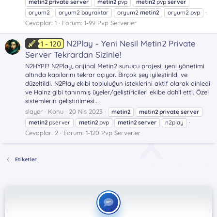
metin2
private
server
metin2
pvp
metin2
pvp
server
oryum2
oryum2 bayraktar
oryum2
metin2
oryum2 pvp
Cevaplar: 1
Forum:
1-99 Pvp Serverler
N2Play - Yeni Nesil Metin2 Private
1 - 120
Server Tekrardan Sizinle!
N2HYPE! N2Play, orijinal Metin2 sunucu projesi, yeni yönetimi
altında kapılarını tekrar açıyor. Birçok şey iyileştirildi ve
düzeltildi. N2Play ekibi topluluğun isteklerini aktif olarak dinledi
ve Hainz gibi tanınmış üyeler/geliştiricileri ekibe dahil etti. Özel
sistemlerin geliştirilmesi...
slayer
Konu
20 Nis 2023
metin2
metin2
private
server
metin2
pserver
metin2
pvp
metin2
server
n2play
Cevaplar: 2
Forum:
1-120 Pvp Serverler
Etiketler