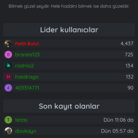
Bilmek güzel şeydir. Hele haddini bilmek ise daha güzeldir.
Lider kullanıcılar
4,437
Fatih Bulut
brareis123
725
B
rodnia2
134
hasdrago
132
H
403314771
90
4
Son kayıt olanlar
tetas
Dün 11:06 da
T
doukayn
Dün 05:57 da