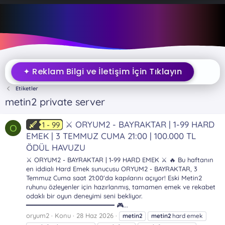
✦ Reklam Bilgi ve İletişim İçin Tıklayın
Etiketler
metin2 private server
⚔️ ORYUM2 - BAYRAKTAR | 1-99 HARD
1 - 99
O
EMEK | 3 TEMMUZ CUMA 21:00 | 100.000 TL
ÖDÜL HAVUZU
⚔️ ORYUM2 - BAYRAKTAR | 1-99 HARD EMEK ⚔️ 🔥 Bu haftanın
en iddialı Hard Emek sunucusu ORYUM2 - BAYRAKTAR, 3
Temmuz Cuma saat 21:00'da kapılarını açıyor! Eski Metin2
ruhunu özleyenler için hazırlanmış, tamamen emek ve rekabet
odaklı bir oyun deneyimi seni bekliyor.
━━━━━━━━━━━━━━━━━━━━━━ 🎮...
oryum2
Konu
28 Haz 2026
metin2
metin2
hard emek