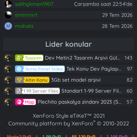
salihgkmen1907
Çarşamba saat 22:54'de
emirrmrt
29 Tem 2026
mahala
28 Tem 2026
M
Lider konular
Dev Metin2 Tasarım Arşivi Güle Güle Kullanın
143
Tasarım
Tek Konu Dev Paylaşım 10 Adet Server Tanıtım İndex
97
Tema Panel İndex
3Gb set model arşivi
82
Altın Konu
Standart 1-99 Server Files
60
1 99 Server Files
Plechito paskalya zindanı 2023 (Spring Sanctuary dungeon)
57
Map
XenForo Style eTiKeT™ 2021
®
Community platform by XenForo
© 2010-2022
XenForo Ltd.
Metin2 PvP
|
1-99 PvP
|
55-120 PvP
|
1-105 PvP
|