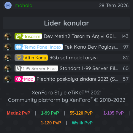
mahala
28 Tem 2026
M
Lider konular
Dev Metin2 Tasarım Arşivi Güle Güle Kullanın
143
Tasarım
Tek Konu Dev Paylaşım 10 Adet Server Tanıtım İndex
97
Tema Panel İndex
3Gb set model arşivi
82
Altın Konu
Standart 1-99 Server Files
60
1 99 Server Files
Plechito paskalya zindanı 2023 (Spring Sanctuary dungeon)
57
Map
XenForo Style eTiKeT™ 2021
®
Community platform by XenForo
© 2010-2022
XenForo Ltd.
Metin2 PvP
|
1-99 PvP
|
55-120 PvP
|
1-105 PvP
|
[XGT] Forum statistics system
- XenGenTr
1-120 PvP
|
Wslik PvP
XenForo 2 Türkçe eTiKeT™ 2022