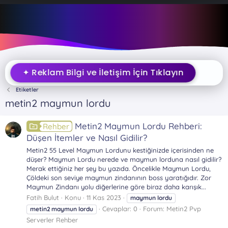
✦ Reklam Bilgi ve İletişim İçin Tıklayın
Etiketler
metin2 maymun lordu
Metin2 Maymun Lordu Rehberi:
Rehber
Düşen İtemler ve Nasıl Gidilir?
Metin2 55 Level Maymun Lordunu kestiğinizde içerisinden ne
düşer? Maymun Lordu nerede ve maymun lorduna nasıl gidilir?
Merak ettiğiniz her şey bu yazıda. Öncelikle Maymun Lordu,
Çöldeki son seviye maymun zindanının boss yaratığıdır. Zor
Maymun Zindanı yolu diğerlerine göre biraz daha karışık...
Fatih Bulut
Konu
11 Kas 2023
maymun
lordu
Cevaplar: 0
Forum:
Metin2 Pvp
metin2
maymun
lordu
Serverler Rehber