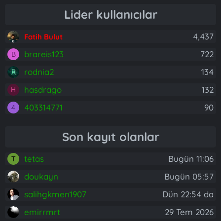
Lider kullanıcılar
4,437
Fatih Bulut
brareis123
722
B
rodnia2
134
hasdrago
132
H
403314771
90
4
Son kayıt olanlar
tetas
Bugün 11:06
T
doukayn
Bugün 05:57
salihgkmen1907
Dün 22:54 da
emirrmrt
29 Tem 2026