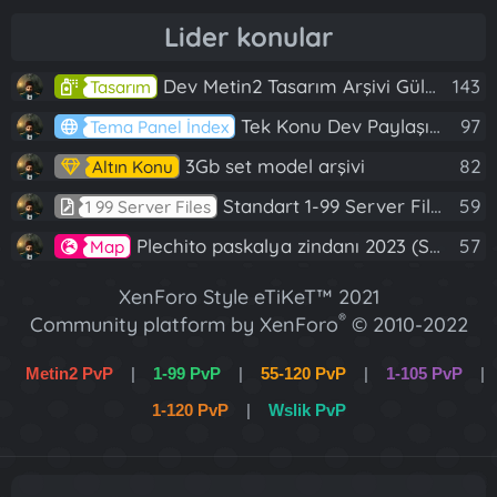
Lider konular
Dev Metin2 Tasarım Arşivi Güle Güle Kullanın
143
Tasarım
Tek Konu Dev Paylaşım 10 Adet Server Tanıtım İndex
97
Tema Panel İndex
3Gb set model arşivi
82
Altın Konu
Standart 1-99 Server Files
59
1 99 Server Files
Plechito paskalya zindanı 2023 (Spring Sanctuary dungeon)
57
Map
XenForo Style eTiKeT™ 2021
®
Community platform by XenForo
© 2010-2022
XenForo Ltd.
Metin2 PvP
|
1-99 PvP
|
55-120 PvP
|
1-105 PvP
|
[XGT] Forum statistics system
- XenGenTr
1-120 PvP
|
Wslik PvP
XenForo 2 Türkçe eTiKeT™ 2022