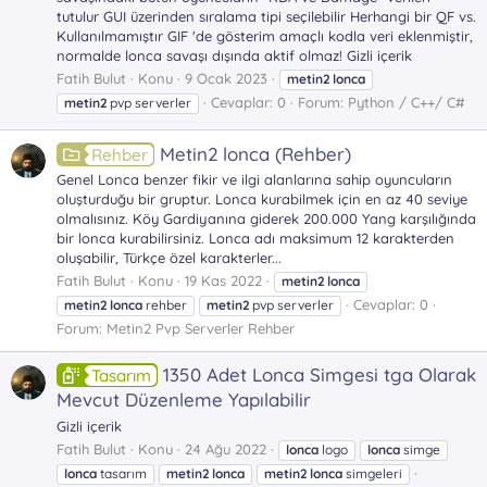
tutulur GUI üzerinden sıralama tipi seçilebilir Herhangi bir QF vs.
Kullanılmamıştır GIF 'de gösterim amaçlı kodla veri eklenmiştir,
normalde lonca savaşı dışında aktif olmaz! Gizli içerik
Fatih Bulut
Konu
9 Ocak 2023
metin2
lonca
Cevaplar: 0
Forum:
Python / C++/ C#
metin2
pvp serverler
Metin2 lonca (Rehber)
Rehber
Genel Lonca benzer fikir ve ilgi alanlarına sahip oyuncuların
oluşturduğu bir gruptur. Lonca kurabilmek için en az 40 seviye
olmalısınız. Köy Gardiyanına giderek 200.000 Yang karşılığında
bir lonca kurabilirsiniz. Lonca adı maksimum 12 karakterden
oluşabilir, Türkçe özel karakterler...
Fatih Bulut
Konu
19 Kas 2022
metin2
lonca
Cevaplar: 0
metin2
lonca
rehber
metin2
pvp serverler
Forum:
Metin2 Pvp Serverler Rehber
1350 Adet Lonca Simgesi tga Olarak
Tasarım
Mevcut Düzenleme Yapılabilir
Gizli içerik
Fatih Bulut
Konu
24 Ağu 2022
lonca
logo
lonca
simge
lonca
tasarım
metin2
lonca
metin2
lonca
simgeleri