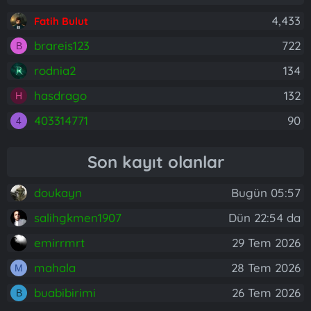
4,433
Fatih Bulut
brareis123
722
B
rodnia2
134
hasdrago
132
H
403314771
90
4
Son kayıt olanlar
doukayn
Bugün 05:57
salihgkmen1907
Dün 22:54 da
emirrmrt
29 Tem 2026
mahala
28 Tem 2026
M
buabibirimi
26 Tem 2026
B