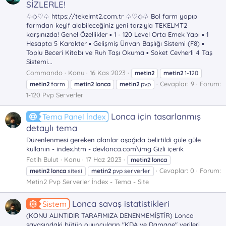
SİZLERLE!
♧◇♡♤ https://tekelmt2.com.tr ♤♡◇♧ Bol farm yapıp
farmdan keyif alabileceğiniz yeni tarzıyla TEKELMT2
karşınızda! Genel Özellikler ▪ 1 - 120 Level Orta Emek Yapı ▪ 1
Hesapta 5 Karakter ▪ Gelişmiş Ünvan Başlığı Sistemi (F8) ▪
Toplu Beceri Kitabı ve Ruh Taşı Okuma ▪ Soket Cevherli 4 Taş
Sistemi...
Commando
Konu
16 Kas 2023
metin2
metin2
1-120
Cevaplar: 9
Forum:
metin2
farm
metin2
lonca
metin2
pvp
1-120 Pvp Serverler
Lonca için tasarlanmış
Tema Panel İndex
detaylı tema
Düzenlenmesi gereken alanlar aşağıda belirtildi güle güle
kullanın - index.htm - devlonca.com\img Gizli içerik
Fatih Bulut
Konu
17 Haz 2023
metin2
lonca
Cevaplar: 0
Forum:
metin2
lonca
sitesi
metin2
pvp serverler
Metin2 Pvp Serverler İndex - Tema - Site
Lonca savaş istatistikleri
Sistem
(KONU ALINTIDIR TARAFIMIZA DENENMEMİŞTİR) Lonca
savaşındaki bütün oyuncuların "KDA ve Damage" verileri