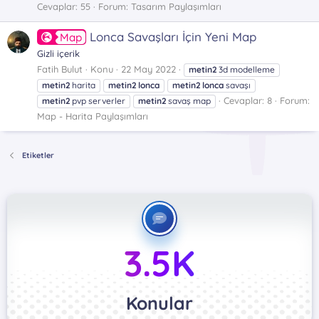
Cevaplar: 55
Forum:
Tasarım Paylaşımları
Lonca Savaşları İçin Yeni Map
Map
Gizli içerik
Fatih Bulut
Konu
22 May 2022
metin2
3d modelleme
metin2
harita
metin2
lonca
metin2
lonca
savaşı
Cevaplar: 8
Forum:
metin2
pvp serverler
metin2
savaş map
Map - Harita Paylaşımları
Etiketler
3.5K
Konular