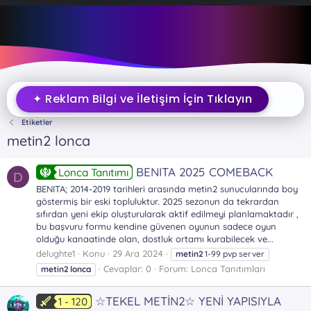
✦ Reklam Bilgi ve İletişim İçin Tıklayın
Etiketler
metin2 lonca
BENITA 2025 COMEBACK
Lonca Tanıtımı
D
BENITA; 2014-2019 tarihleri arasında metin2 sunucularında boy
göstermiş bir eski topluluktur. 2025 sezonun da tekrardan
sıfırdan yeni ekip oluşturularak aktif edilmeyi planlamaktadır ,
bu başvuru formu kendine güvenen oyunun sadece oyun
olduğu kanaatinde olan, dostluk ortamı kurabilecek ve...
delughte1
Konu
29 Ara 2024
metin2
1-99 pvp server
Cevaplar: 0
Forum:
Lonca Tanıtımları
metin2
lonca
☆TEKEL METİN2☆ YENİ YAPISIYLA
1 - 120