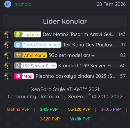
mahala
28 Tem 2026
M
Lider konular
Dev Metin2 Tasarım Arşivi Güle Güle Kullanın
143
Tasarım
Tek Konu Dev Paylaşım 10 Adet Server Tanıtım İndex
97
Tema Panel İndex
3Gb set model arşivi
82
Altın Konu
Standart 1-99 Server Files
60
1 99 Server Files
Plechito paskalya zindanı 2023 (Spring Sanctuary dungeon)
57
Map
XenForo Style eTiKeT™ 2021
®
Community platform by XenForo
© 2010-2022
XenForo Ltd.
Metin2 PvP
|
1-99 PvP
|
55-120 PvP
|
1-105 PvP
|
[XGT] Forum statistics system
- XenGenTr
1-120 PvP
|
Wslik PvP
XenForo 2 Türkçe eTiKeT™ 2022