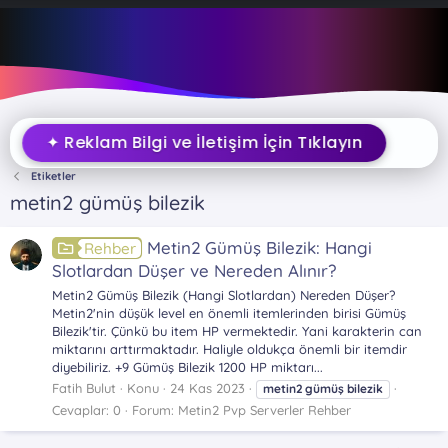
✦ Reklam Bilgi ve İletişim İçin Tıklayın
Etiketler
metin2 gümüş bilezik
Metin2 Gümüş Bilezik: Hangi
Rehber
Slotlardan Düşer ve Nereden Alınır?
Metin2 Gümüş Bilezik (Hangi Slotlardan) Nereden Düşer?
Metin2'nin düşük level en önemli itemlerinden birisi Gümüş
Bilezik'tir. Çünkü bu item HP vermektedir. Yani karakterin can
miktarını arttırmaktadır. Haliyle oldukça önemli bir itemdir
diyebiliriz. +9 Gümüş Bilezik 1200 HP miktarı...
Fatih Bulut
Konu
24 Kas 2023
metin2
gümüş
bilezik
Cevaplar: 0
Forum:
Metin2 Pvp Serverler Rehber