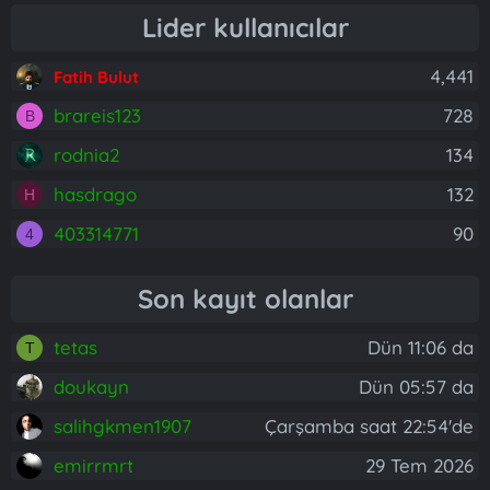
Lider kullanıcılar
4,441
Fatih Bulut
brareis123
728
B
rodnia2
134
hasdrago
132
H
403314771
90
4
Son kayıt olanlar
tetas
Dün 11:06 da
T
doukayn
Dün 05:57 da
salihgkmen1907
Çarşamba saat 22:54'de
emirrmrt
29 Tem 2026