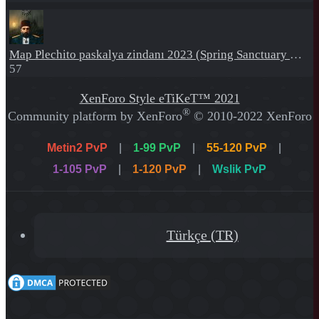
Map
Plechito paskalya zindanı 2023 (Spring Sanctuary dungeon)
57
XenForo Style eTiKeT™ 2021
®
Community platform by XenForo
© 2010-2022 XenForo
Ltd.
[XGT] Forum statistics system
- XenGenTr
Metin2 PvP
|
1-99 PvP
|
55-120 PvP
|
1-105 PvP
|
1-120 PvP
|
Wslik PvP
XenForo 2 Türkçe eTiKeT™ 2022
Türkçe (TR)