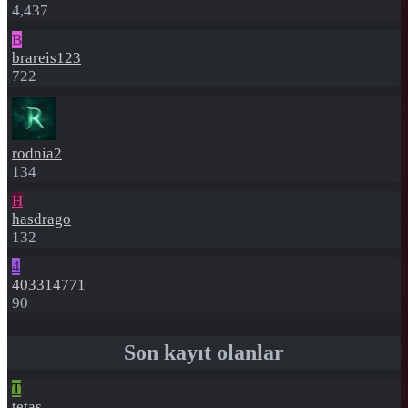
4,437
B
brareis123
722
rodnia2
134
H
hasdrago
132
4
403314771
90
Son kayıt olanlar
T
tetas