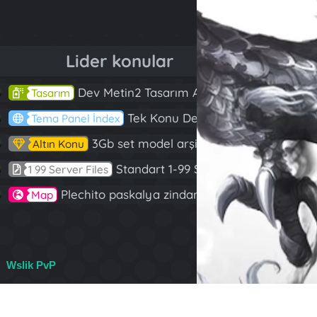
Lider konular
Dev Metin2 Tasarım Arşivi Güle Güle Kullanın
143
Tasarım
Tek Konu Dev Paylaşım 10 Adet Server Tanıtım İndex
97
Tema Panel İndex
3Gb set model arşivi
82
Altın Konu
Standart 1-99 Server Files
60
1 99 Server Files
Plechito paskalya zindanı 2023 (Spring Sanctuary dungeon)
57
Map
Wslik PvP
R
S