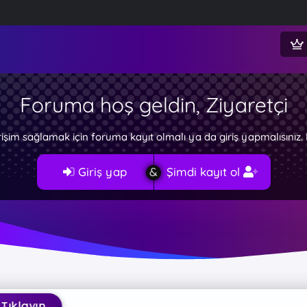
Foruma hoş geldin, Ziyaretçi
rişim sağlamak için foruma kayıt olmalı ya da giriş yapmalısını
Giriş yap
Şimdi kayıt ol
klayın