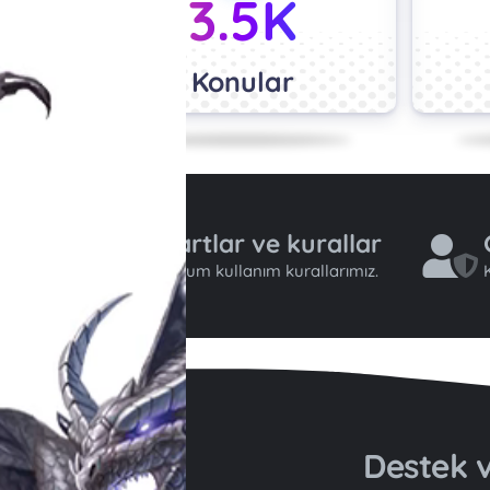
3.5K
Konular
Şartlar ve kurallar
Forum kullanım kurallarımız.
K
Destek v