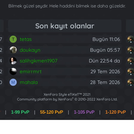
Bilmek güzel şeydir. Hele haddini bilmek ise daha güzeldir.
Son kayıt olanlar
7
tetas
Bugün 11:06
T
2
doukayn
Bugün 05:57
4
salihgkmen1907
Dün 22:54 da
2
emirrmrt
29 Tem 2026
0
mahala
28 Tem 2026
M
XenForo Style eTiKeT™ 2021
®
Community platform by XenForo
© 2010-2022 XenForo Ltd.
[XGT] Forum statistics system
- XenGenTr
P
|
1-99 PvP
|
55-120 PvP
|
1-105 PvP
|
1-120 PvP
|
XenForo 2 Türkçe eTiKeT™ 2022