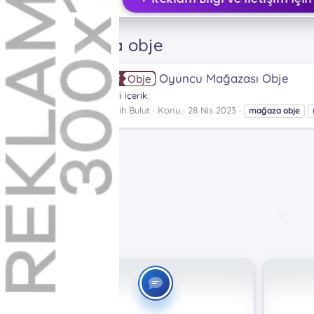
Etiketler
mağaza obje
Oyuncu Mağazası Obje
Obje
Gizli içerik
Fatih Bulut
Konu
28 Nis 2023
mağaza
obje
Etiketler