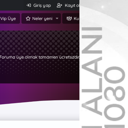
Giriş yap
Kayıt ol
Ara
Vip Üye
Neler yeni
Kullanıcılar
z. Foruma üye olmak tamamen ücretsizdir.