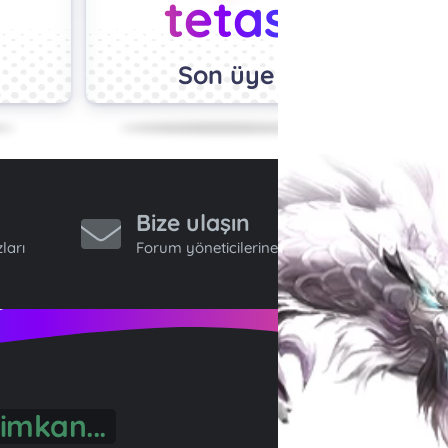
tetas
Son üye
Bize ulaşın
ları
Forum yöneticilerine ulaş.
imkan...