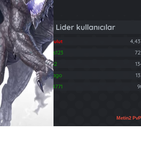
Lider kullanıcılar
4,43
Fatih Bulut
brareis123
72
B
rodnia2
13
hasdrago
13
H
403314771
9
4
Metin2 Pv
Türkçe (TR)