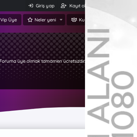
Giriş yap
Kayıt ol
Ara
Vip Üye
Neler yeni
Kullanıcılar
z. Foruma üye olmak tamamen ücretsizdir.