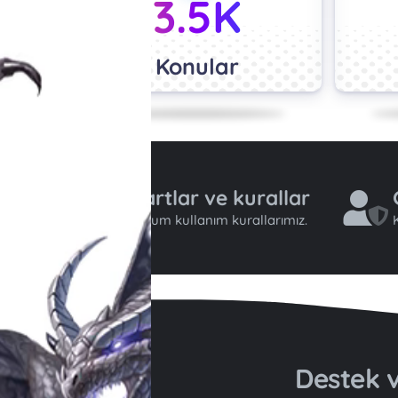
3.5K
Konular
Şartlar ve kurallar
Forum kullanım kurallarımız.
K
Destek v