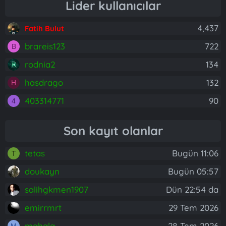
Lider kullanıcılar
4,437
Fatih Bulut
brareis123
722
B
rodnia2
134
hasdrago
132
H
403314771
90
4
Son kayıt olanlar
tetas
Bugün 11:06
T
doukayn
Bugün 05:57
salihgkmen1907
Dün 22:54 da
emirrmrt
29 Tem 2026
mahala
28 Tem 2026
M