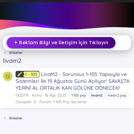
✦ Reklam Bilgi ve İletişim İçin Tıklayın
Etiketler
livam2
LivaM2 - Sorunsuz 1-105 Yapısıyla ve
1 - 105
G
Sistemleri İle 19 Ağustos Günü Açılıyor! SAVAŞTA
YERİNİ AL ORTALIK KAN GÖLÜNE DÖNECEK!
GGDTR
Konu
16 Ağu 2022
1 105 pvp
livam2
metin2 pvp
Cevaplar: 0
Forum:
1-105 Pvp Serverler
Etiketler