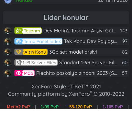
Lider konular
Dev Metin2 Tasarım Arşivi Güle Güle Kullanın
143
Tasarım
Tek Konu Dev Paylaşım 10 Adet Server Tanıtım İndex
97
Tema Panel İndex
3Gb set model arşivi
82
Altın Konu
Standart 1-99 Server Files
60
1 99 Server Files
Plechito paskalya zindanı 2023 (Spring Sanctuary dungeon)
57
Map
XenForo Style eTiKeT™ 2021
®
Community platform by XenForo
© 2010-2022
XenForo Ltd.
Metin2 PvP
|
1-99 PvP
|
55-120 PvP
|
1-105 PvP
|
[XGT] Forum statistics system
- XenGenTr
1-120 PvP
|
Wslik PvP
XenForo 2 Türkçe eTiKeT™ 2022