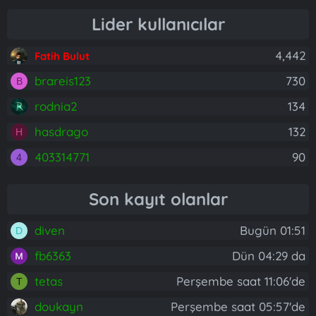
Lider kullanıcılar
4,442
Fatih Bulut
brareis123
730
B
rodnia2
134
hasdrago
132
H
403314771
90
4
Son kayıt olanlar
diven
Bugün 01:51
D
fb6363
Dün 04:29 da
tetas
Perşembe saat 11:06'de
T
doukayn
Perşembe saat 05:57'de