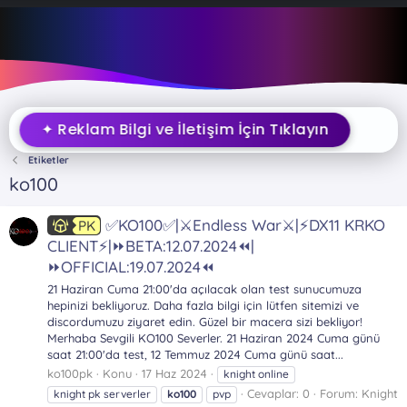
✦ Reklam Bilgi ve İletişim İçin Tıklayın
Etiketler
ko100
✅KO100✅|⚔️Endless War⚔️|⚡DX11 KRKO
PK
CLIENT⚡|⏩BETA:12.07.2024⏪|
⏩OFFICIAL:19.07.2024⏪
21 Haziran Cuma 21:00'da açılacak olan test sunucumuza
hepinizi bekliyoruz. Daha fazla bilgi için lütfen sitemizi ve
discordumuzu ziyaret edin. Güzel bir macera sizi bekliyor!
Merhaba Sevgili KO100 Severler. 21 Haziran 2024 Cuma günü
saat 21:00'da test, 12 Temmuz 2024 Cuma günü saat...
ko100pk
Konu
17 Haz 2024
knight online
Cevaplar: 0
Forum:
Knight
knight pk serverler
ko100
pvp