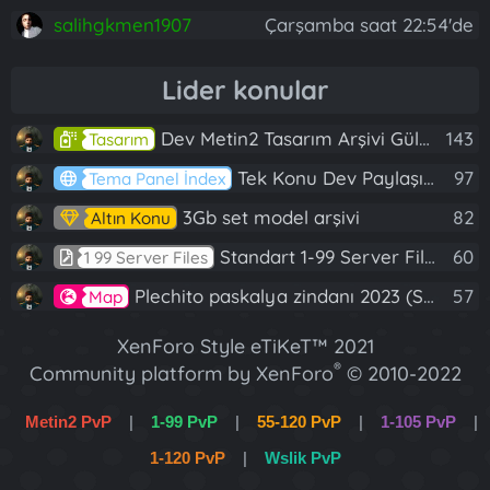
salihgkmen1907
Çarşamba saat 22:54'de
Lider konular
Dev Metin2 Tasarım Arşivi Güle Güle Kullanın
143
Tasarım
Tek Konu Dev Paylaşım 10 Adet Server Tanıtım İndex
97
Tema Panel İndex
3Gb set model arşivi
82
Altın Konu
Standart 1-99 Server Files
60
1 99 Server Files
Plechito paskalya zindanı 2023 (Spring Sanctuary dungeon)
57
Map
XenForo Style eTiKeT™ 2021
®
Community platform by XenForo
© 2010-2022
XenForo Ltd.
Metin2 PvP
|
1-99 PvP
|
55-120 PvP
|
1-105 PvP
|
[XGT] Forum statistics system
- XenGenTr
1-120 PvP
|
Wslik PvP
XenForo 2 Türkçe eTiKeT™ 2022