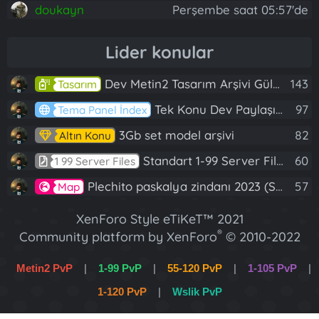
doukayn
Perşembe saat 05:57'de
Lider konular
Dev Metin2 Tasarım Arşivi Güle Güle Kullanın
143
Tasarım
Tek Konu Dev Paylaşım 10 Adet Server Tanıtım İndex
97
Tema Panel İndex
3Gb set model arşivi
82
Altın Konu
Standart 1-99 Server Files
60
1 99 Server Files
Plechito paskalya zindanı 2023 (Spring Sanctuary dungeon)
57
Map
XenForo Style eTiKeT™ 2021
®
Community platform by XenForo
© 2010-2022
XenForo Ltd.
Metin2 PvP
|
1-99 PvP
|
55-120 PvP
|
1-105 PvP
|
[XGT] Forum statistics system
- XenGenTr
1-120 PvP
|
Wslik PvP
XenForo 2 Türkçe eTiKeT™ 2022