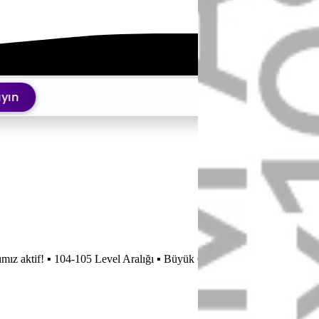
n
tımımız aktif! ▪ 104-105 Level Aralığı ▪ Büyük Ödül Havuzu ▪ Dev