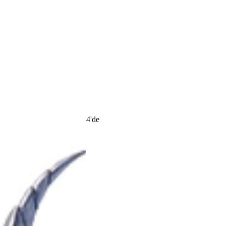
T
tetas
Dün 11:06 da
doukayn
Dün 05:57 da
salihgkmen1907
Çarşamba saat 22:54'de
emirrmrt
29 Tem 2026
M
mahala
28 Tem 2026
Lider konular