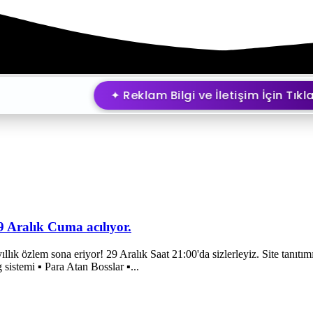
✦ Reklam Bilgi ve İletişim İçin Tıklayı
 Aralık Cuma acılıyor.
llık özlem sona eriyor! 29 Aralık Saat 21:00'da sizlerleyiz. Site tanı
sistemi ▪ Para Atan Bosslar ▪...