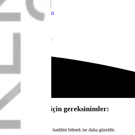
Forum kullanım kılavuzları
Bize ulaşın
Forum yöneticilerine ulaş.
Destek vermek için gereksinimler:
Bilgi...
Bilmek güzel şeydir. Hele haddini bilmek ise daha güzeldir.