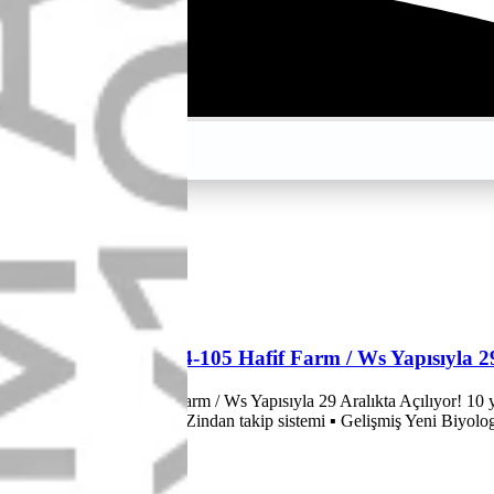
Etiketler
@husen2
H
VS
Husen2 104-105 Hafif Farm / Ws Yapısıyla 29
Husen2 104-105 Farm / Ws Yapısıyla 29 Aralıkta Açılıyor! 10 yı
Yayıncı Kadrosu ▪ Zindan takip sistemi ▪ Gelişmiş Yeni Biyolog 
Huso22
Konu
22 Ara 2023