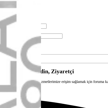
Giriş yap
Kayıt ol
Neler yeni
Ara
Ara
Sadece başlıkları ara
Kullanıcı:
Gelişmiş Arama…
Ara
Menü
Giriş yap
Kayıt ol
Foruma hoş geldin, Ziyaretçi
Forum içeriğine ve tüm hizmetlerimize erişim sağlamak için foruma ka
Giriş yap
Şimdi kayıt ol