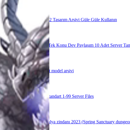
Tasarım
Dev Metin2 Tasarım Arşivi Güle Güle Kullanın
143
Tema Panel İndex
Tek Konu Dev Paylaşım 10 Adet Server Tan
97
Altın Konu
3Gb set model arşivi
82
1 99 Server Files
Standart 1-99 Server Files
60
Map
Plechito paskalya zindanı 2023 (Spring Sanctuary dungeo
57