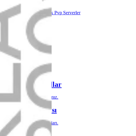
@husen2
Cevaplar: 0
Forum:
Wslik Pvp Serverler
Etiketler
3.5K
Konular
10.5K
Mesajlar
3.3K
Kullanıcılar
tetas
Son üye
Şartlar ve kurallar
Forum kullanım kurallarımız.
Gizlilik politikası
Kişisel bilgi gizlilik detayları.
Yardım