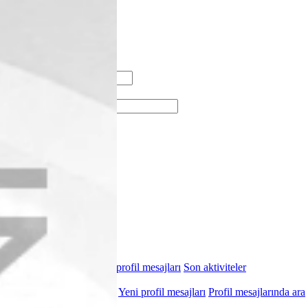
Giriş yap
Kayıt ol
Neler yeni
Ara
Ara
Sadece başlıkları ara
Kullanıcı:
Gelişmiş Arama…
Ara
Vip Üye
Neler yeni
Yeni mesajlar
Yeni profil mesajları
Son aktiviteler
Kullanıcılar
Şu anki ziyaretçiler
Yeni profil mesajları
Profil mesajlarında ara