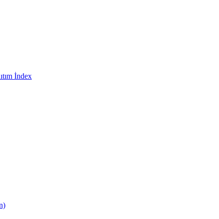
ıtım İndex
n)