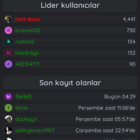
Lider kullanıcılar
4,441
Fatih Bulut
brareis123
730
B
rodnia2
134
hasdrago
132
H
403314771
90
4
Son kayıt olanlar
fb6363
Bugün 04:29
tetas
Perşembe saat 11:06'de
T
doukayn
Perşembe saat 05:57'de
salihgkmen1907
Çarşamba saat 22:54'de