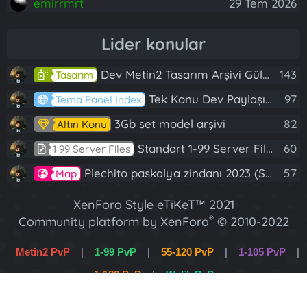
emirrmrt
29 Tem 2026
Lider konular
Dev Metin2 Tasarım Arşivi Güle Güle Kullanın
143
Tasarım
Tek Konu Dev Paylaşım 10 Adet Server Tanıtım İndex
97
Tema Panel İndex
3Gb set model arşivi
82
Altın Konu
Standart 1-99 Server Files
60
1 99 Server Files
Plechito paskalya zindanı 2023 (Spring Sanctuary dungeon)
57
Map
XenForo Style eTiKeT™ 2021
®
Community platform by XenForo
© 2010-2022
XenForo Ltd.
Metin2 PvP
|
1-99 PvP
|
55-120 PvP
|
1-105 PvP
|
[XGT] Forum statistics system
- XenGenTr
1-120 PvP
|
Wslik PvP
XenForo 2 Türkçe eTiKeT™ 2022