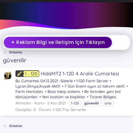
✦ Reklam Bilgi ve İletişim İçin Tıklayın
Etiketler
güvenilir
HidaMT2 1-120 4 Aralık Cumartesi
1 - 120
Bu Cumartesi 04.12.2021 -Sizlerle • 1-120 Farm Server. •
Lycan,Simya,Kuşak Aktif. • 7 Gün Event oyun içi takvim aktif. •
Farm Haritaları. • Boss takip sistemi. • Bir birinden yeni bol
dönüşümleri. • Yeni kostüm ve başlıklar. • Ticaret Bölgesi.
Ahmtshn
Konu
2 Ara 2021
1-120
güvenilir
orta
Cevaplar: 0
Forum:
1-120 Pvp Serverler
Etiketler