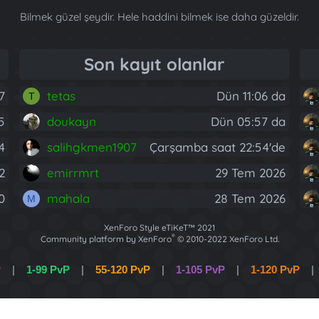
Bilmek güzel şeydir. Hele haddini bilmek ise daha güzeldir.
Son kayıt olanlar
7
tetas
Dün 11:06 da
T
5
doukayn
Dün 05:57 da
4
salihgkmen1907
Çarşamba saat 22:54'de
2
emirrmrt
29 Tem 2026
0
mahala
28 Tem 2026
M
XenForo Style eTiKeT™ 2021
®
Community platform by XenForo
© 2010-2022 XenForo Ltd.
[XGT] Forum statistics system
- XenGenTr
P
|
1-99 PvP
|
55-120 PvP
|
1-105 PvP
|
1-120 PvP
|
XenForo 2 Türkçe eTiKeT™ 2022