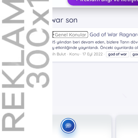
Etiketler
god of war son
God of War Ragnar
Genel Konular
2005 yılından beri devam eden, bizlere Tanrı dö
Play etkinliğinde yayınlandı. Önceki oyunlarda o
Fatih Bulut
Konu
17 Eyl 2022
god
of
war
go
Etiketler