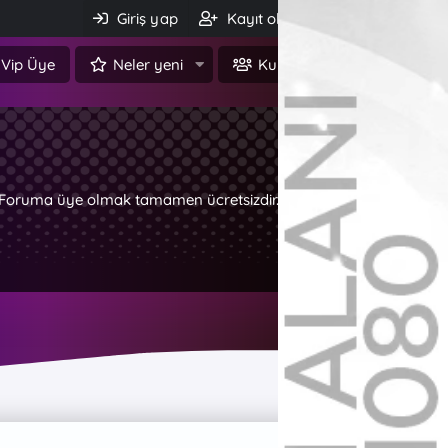
Giriş yap
Kayıt ol
Ara
Vip Üye
Neler yeni
Kullanıcılar
z. Foruma üye olmak tamamen ücretsizdir.