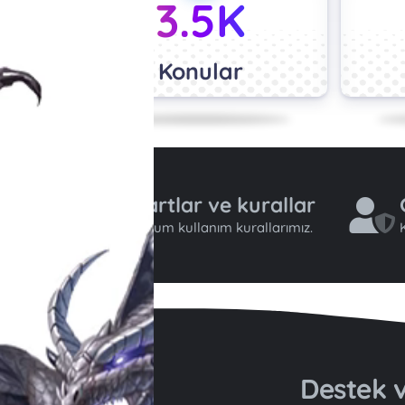
3.5K
Konular
Şartlar ve kurallar
Forum kullanım kurallarımız.
K
Destek v