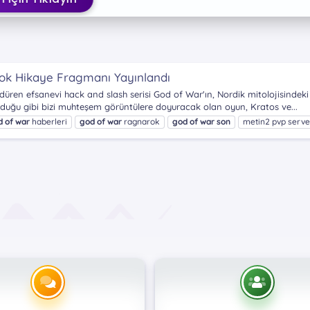
ok Hikaye Fragmanı Yayınlandı
vdüren efsanevi hack and slash serisi God of War'ın, Nordik mitolojisind
lduğu gibi bizi muhteşem görüntülere doyuracak olan oyun, Kratos ve...
d
of
war
haberleri
god
of
war
ragnarok
god
of
war
son
metin2 pvp serve