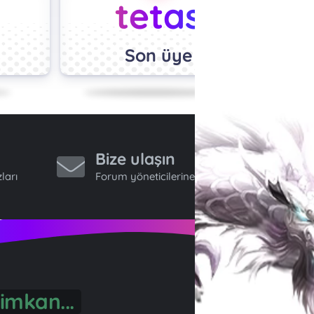
tetas
Son üye
Bize ulaşın
ları
Forum yöneticilerine ulaş.
imkan...