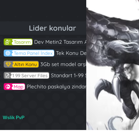
Lider konular
Dev Metin2 Tasarım Arşivi Güle Güle Kullanın
143
Tasarım
Tek Konu Dev Paylaşım 10 Adet Server Tanıtım İndex
97
Tema Panel İndex
3Gb set model arşivi
82
Altın Konu
Standart 1-99 Server Files
60
1 99 Server Files
Plechito paskalya zindanı 2023 (Spring Sanctuary dungeon)
57
Map
Wslik PvP
R