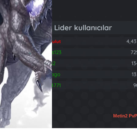
Lider kullanıcılar
4,43
Fatih Bulut
brareis123
72
B
rodnia2
13
hasdrago
13
H
403314771
9
4
Metin2 Pv
Türkçe (TR)