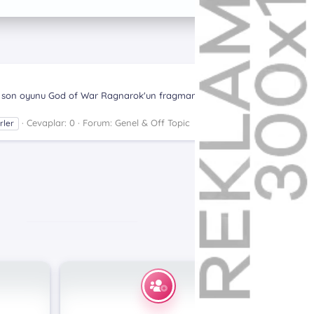
eki son oyunu God of War Ragnarok'un fragmanı, State of
Cevaplar: 0
Forum:
Genel & Off Topic
rler