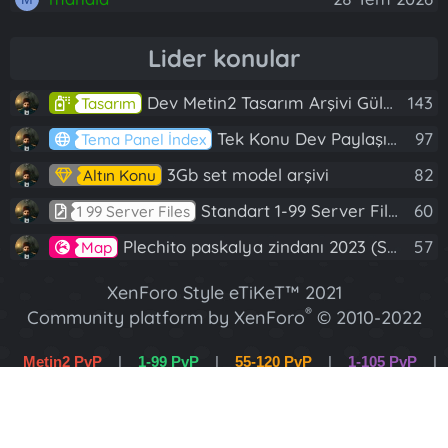
Lider konular
Dev Metin2 Tasarım Arşivi Güle Güle Kullanın
143
Tasarım
Tek Konu Dev Paylaşım 10 Adet Server Tanıtım İndex
97
Tema Panel İndex
3Gb set model arşivi
82
Altın Konu
Standart 1-99 Server Files
60
1 99 Server Files
Plechito paskalya zindanı 2023 (Spring Sanctuary dungeon)
57
Map
XenForo Style eTiKeT™ 2021
®
Community platform by XenForo
© 2010-2022
XenForo Ltd.
Metin2 PvP
|
1-99 PvP
|
55-120 PvP
|
1-105 PvP
|
[XGT] Forum statistics system
- XenGenTr
1-120 PvP
|
Wslik PvP
XenForo 2 Türkçe eTiKeT™ 2022