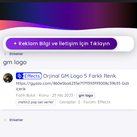
✦ Reklam Bilgi ve İletişim İçin Tıklayın
Etiketler
gm logo
Orjinal GM Logo 5 Farklı Renk
Effects
https://gyazo.com/860e5ba6235e717f1393f93008c39b35 Gizli
içerik
Fatih Bulut
Konu
25 Nis 2023
gm
logo
Cevaplar: 2
Forum:
Effects
metin2 pvp serverler
Etiketler