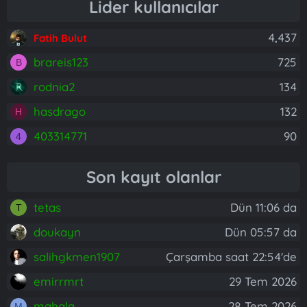
Lider kullanıcılar
4,437
Fatih Bulut
brareis123
725
B
rodnia2
134
hasdrago
132
H
403314771
90
4
Son kayıt olanlar
tetas
Dün 11:06 da
T
doukayn
Dün 05:57 da
salihgkmen1907
Çarşamba saat 22:54'de
emirrmrt
29 Tem 2026
mahala
28 Tem 2026
M