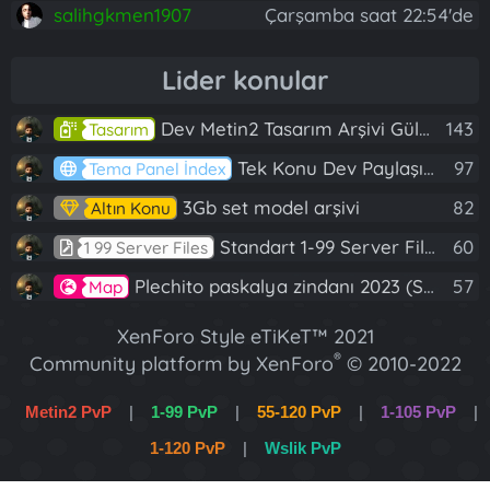
salihgkmen1907
Çarşamba saat 22:54'de
Lider konular
Dev Metin2 Tasarım Arşivi Güle Güle Kullanın
143
Tasarım
Tek Konu Dev Paylaşım 10 Adet Server Tanıtım İndex
97
Tema Panel İndex
3Gb set model arşivi
82
Altın Konu
Standart 1-99 Server Files
60
1 99 Server Files
Plechito paskalya zindanı 2023 (Spring Sanctuary dungeon)
57
Map
XenForo Style eTiKeT™ 2021
®
Community platform by XenForo
© 2010-2022
XenForo Ltd.
Metin2 PvP
|
1-99 PvP
|
55-120 PvP
|
1-105 PvP
|
[XGT] Forum statistics system
- XenGenTr
1-120 PvP
|
Wslik PvP
XenForo 2 Türkçe eTiKeT™ 2022