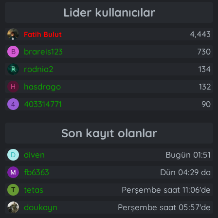
Lider kullanıcılar
4,443
Fatih Bulut
brareis123
730
B
rodnia2
134
hasdrago
132
H
403314771
90
4
Son kayıt olanlar
diven
Bugün 01:51
D
fb6363
Dün 04:29 da
tetas
Perşembe saat 11:06'de
T
doukayn
Perşembe saat 05:57'de