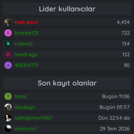
Lider kullanıcılar
4,434
Fatih Bulut
brareis123
722
B
rodnia2
134
hasdrago
132
H
403314771
90
4
Son kayıt olanlar
tetas
Bugün 11:06
T
doukayn
Bugün 05:57
salihgkmen1907
Dün 22:54 da
emirrmrt
29 Tem 2026