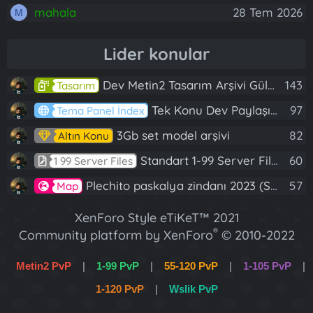
mahala
28 Tem 2026
M
Lider konular
Dev Metin2 Tasarım Arşivi Güle Güle Kullanın
143
Tasarım
Tek Konu Dev Paylaşım 10 Adet Server Tanıtım İndex
97
Tema Panel İndex
3Gb set model arşivi
82
Altın Konu
Standart 1-99 Server Files
60
1 99 Server Files
Plechito paskalya zindanı 2023 (Spring Sanctuary dungeon)
57
Map
XenForo Style eTiKeT™ 2021
®
Community platform by XenForo
© 2010-2022
XenForo Ltd.
Metin2 PvP
|
1-99 PvP
|
55-120 PvP
|
1-105 PvP
|
[XGT] Forum statistics system
- XenGenTr
1-120 PvP
|
Wslik PvP
XenForo 2 Türkçe eTiKeT™ 2022