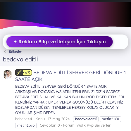
✦ Reklam Bilgi ve İletişim İçin Tıklayın
Etiketler
bedava edi̇tli̇
BEDEVA EDİTLİ SERVER GERİ DÖNDÜR 1
VS
SAATE AÇIK
BEDEVA EDİTLİ SERVER GERİ DÖNDÜR 1 SAATE AÇIK
ARKDAŞLAR DOYASIYA WS ATIN İTEMLERİNİZİ DİZİN SADECE
BEDAVA EDİT SİLAH VE KALKAN BULUNUYOR DİĞER İTEMLERİ
KENDİNİZ YAPRAK EMEK VEREK GÜCÜNÜZÜ BELİRTİCEKSİNİZ
BOSLARDAN DÜŞEN İTEMLERLE HERSEY KOLAY OLUCAK İYİ
OYUNLAR ŞİMDİDEDEN
hehehe44
Konu
17 May 2024
bedava
edi̇tli̇
meti̇n2 160
Cevaplar: 0
Forum:
Wslik Pvp Serverler
meti̇n2pvp