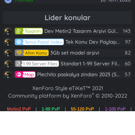
Lider konular
Dev Metin2 Tasarım Arşivi Güle Güle Kullanın
143
Tasarım
Tek Konu Dev Paylaşım 10 Adet Server Tanıtım İndex
97
Tema Panel İndex
3Gb set model arşivi
82
Altın Konu
Standart 1-99 Server Files
60
1 99 Server Files
Plechito paskalya zindanı 2023 (Spring Sanctuary dungeon)
57
Map
XenForo Style eTiKeT™ 2021
®
Community platform by XenForo
© 2010-2022
XenForo Ltd.
Metin2 PvP
|
1-99 PvP
|
55-120 PvP
|
1-105 PvP
|
[XGT] Forum statistics system
- XenGenTr
1-120 PvP
|
Wslik PvP
XenForo 2 Türkçe eTiKeT™ 2022