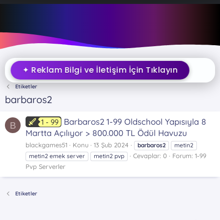
✦ Reklam Bilgi ve İletişim İçin Tıklayın
Etiketler
barbaros2
Barbaros2 1-99 Oldschool Yapısıyla 8
1 - 99
B
Martta Açılıyor > 800.000 TL Ödül Havuzu
blackgames51
Konu
13 Şub 2024
barbaros2
metin2
Cevaplar: 0
Forum:
1-99
metin2 emek server
metin2 pvp
Pvp Serverler
Etiketler