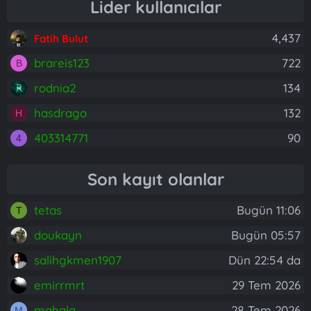
Lider kullanıcılar
4,437
Fatih Bulut
brareis123
722
B
rodnia2
134
hasdrago
132
H
403314771
90
4
Son kayıt olanlar
tetas
Bugün 11:06
T
doukayn
Bugün 05:57
salihgkmen1907
Dün 22:54 da
emirrmrt
29 Tem 2026
mahala
28 Tem 2026
M