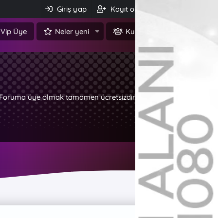
Giriş yap
Kayıt ol
Ara
Vip Üye
Neler yeni
Kullanıcılar
z. Foruma üye olmak tamamen ücretsizdir.