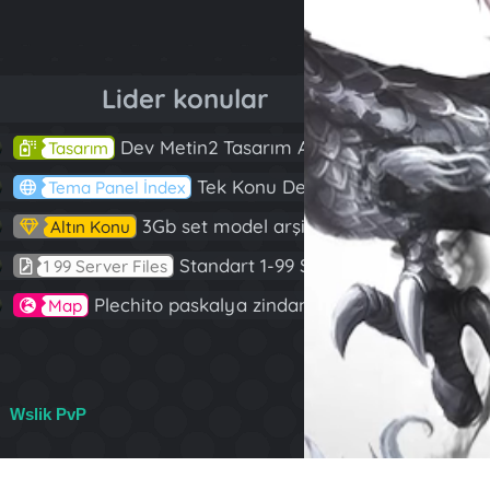
Lider konular
Dev Metin2 Tasarım Arşivi Güle Güle Kullanın
143
Tasarım
Tek Konu Dev Paylaşım 10 Adet Server Tanıtım İndex
97
Tema Panel İndex
3Gb set model arşivi
82
Altın Konu
Standart 1-99 Server Files
59
1 99 Server Files
Plechito paskalya zindanı 2023 (Spring Sanctuary dungeon)
57
Map
Wslik PvP
R