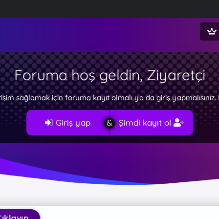
Foruma hoş geldin, Ziyaretçi
rişim sağlamak için foruma kayıt olmalı ya da giriş yapmalısını
Giriş yap
Şimdi kayıt ol
layın