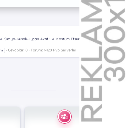
k ! 🔹 Simya-Kuşak-Lycan Aktif ! 🔹 Kostüm Efsunlama ve
Cevaplar: 0
Forum:
1-120 Pvp Serverler
ım