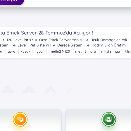
Orta Emek Server 28 Temmuz'da Açılıyor !
ç ! 🔹 120 Level Bitiş ! 🔹 Orta Emek Server Yapısı ! 🔹 Uçuk Damageler Yo
temi ! 🔹 Levelli Pet Sistemi ! 🔹 Derece Sistemi ! 🔹 Kadim Silah Üretimi ...
er
aura
kuşak
lycan
metin2 1-120
metin2 hidra
mitsi simya
tıls