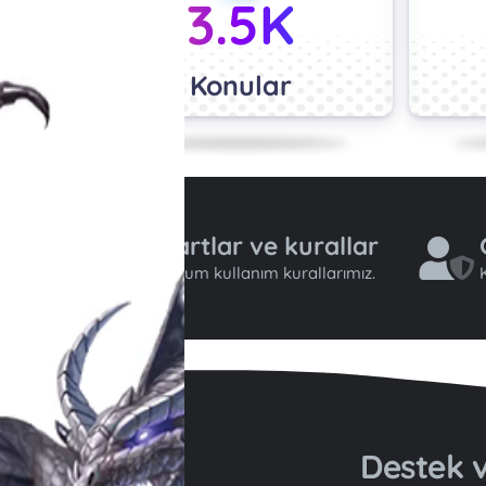
3.5K
Konular
Şartlar ve kurallar
Forum kullanım kurallarımız.
K
Destek