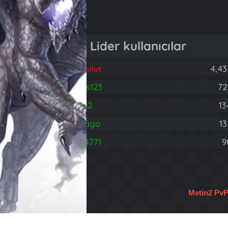
Lider kullanıcılar
4,43
Fatih Bulut
brareis123
72
B
rodnia2
13
hasdrago
13
H
403314771
9
4
Metin2 Pv
Türkçe (TR)