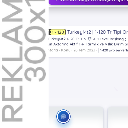
Etiketler
aura
TurkeyMt2 | 1-120 Tr Tipi 
1 - 120
💥 TurkeyMt2 1-120 Tr Tipi 💥 🔹 1 Level Başlangı
Efsun Aktarma Aktif ! 🔹 Farmlık ve Vslik Evrim Sis
Zantaria
Konu
26 Tem 2023
1-120 pvp serverl
Etiketler