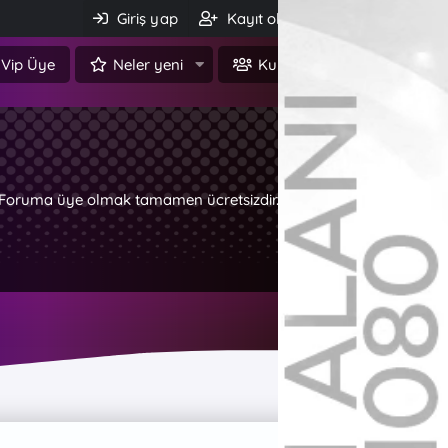
Giriş yap
Kayıt ol
Ara
Vip Üye
Neler yeni
Kullanıcılar
z. Foruma üye olmak tamamen ücretsizdir.