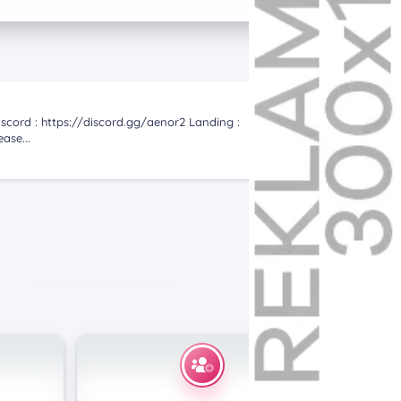
scord : https://discord.gg/aenor2 Landing :
ase...