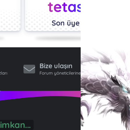
tetas
Son üye
Bize ulaşın
ları
Forum yöneticilerine ulaş.
imkan...