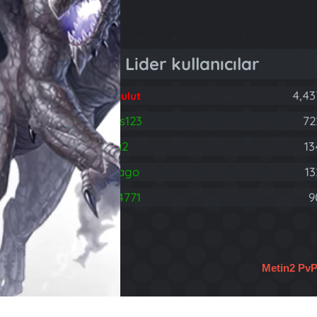
Lider kullanıcılar
4,43
Fatih Bulut
brareis123
72
B
rodnia2
13
hasdrago
13
H
403314771
9
4
Metin2 Pv
Türkçe (TR)