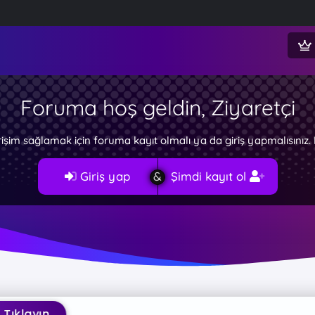
Foruma hoş geldin, Ziyaretçi
rişim sağlamak için foruma kayıt olmalı ya da giriş yapmalısını
Giriş yap
Şimdi kayıt ol
layın