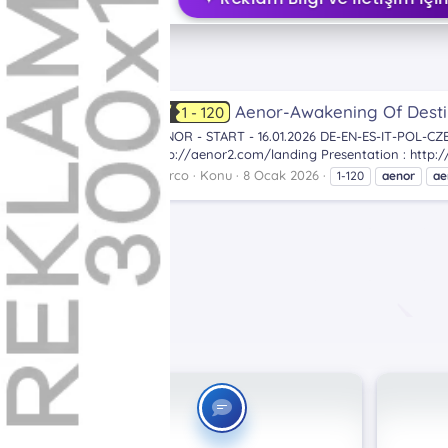
Etiketler
aenor
Aenor-Awakening Of Destiny
1 - 120
M
AENOR - START - 16.01.2026 DE-EN-ES-IT-POL-CZE:
http://aenor2.com/landing Presentation : http:
Marco
Konu
8 Ocak 2026
1-120
aenor
ae
Etiketler