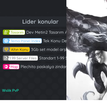
Lider konular
Dev Metin2 Tasarım Arşivi Güle Güle Kullanın
143
Tasarım
Tek Konu Dev Paylaşım 10 Adet Server Tanıtım İndex
97
Tema Panel İndex
3Gb set model arşivi
82
Altın Konu
Standart 1-99 Server Files
60
1 99 Server Files
Plechito paskalya zindanı 2023 (Spring Sanctuary dungeon)
57
Map
Wslik PvP
R