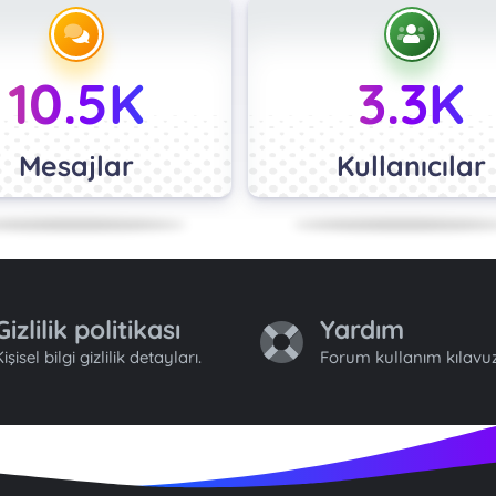
10.5K
3.3K
Mesajlar
Kullanıcılar
Gizlilik politikası
Yardım
işisel bilgi gizlilik detayları.
Forum kullanım kılavuz