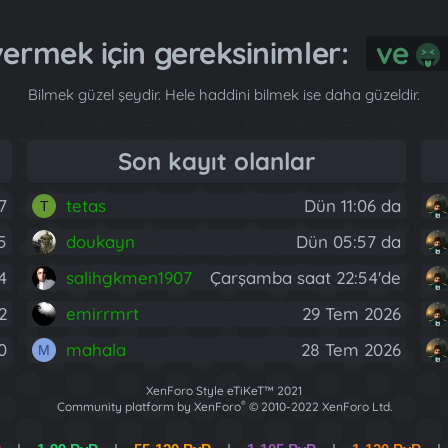
 vermek için gereksinimler:
G
Bilmek güzel şeydir. Hele haddini bilmek ise daha güzeldir.
Son kayıt olanlar
7
tetas
Dün 11:06 da
T
5
doukayn
Dün 05:57 da
4
salihgkmen1907
Çarşamba saat 22:54'de
2
emirrmrt
29 Tem 2026
0
mahala
28 Tem 2026
M
XenForo Style eTiKeT™ 2021
®
Community platform by XenForo
© 2010-2022 XenForo Ltd.
[XGT] Forum statistics system
- XenGenTr