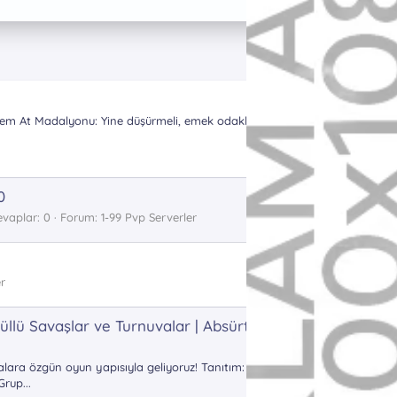
stem At Madalyonu: Yine düşürmeli, emek odaklı Ekstra
0
evaplar: 0
Forum:
1-99 Pvp Serverler
r
üllü Savaşlar ve Turnuvalar | Absürt
alara özgün oyun yapısıyla geliyoruz! Tanıtım:
rup...