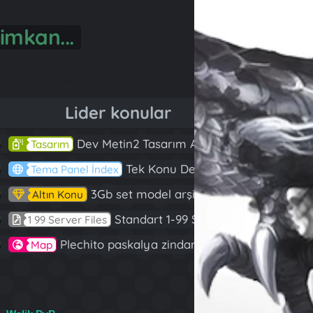
önül...
Lider konular
Dev Metin2 Tasarım Arşivi Güle Güle Kullanın
143
Tasarım
Tek Konu Dev Paylaşım 10 Adet Server Tanıtım İndex
97
Tema Panel İndex
3Gb set model arşivi
82
Altın Konu
Standart 1-99 Server Files
60
1 99 Server Files
Plechito paskalya zindanı 2023 (Spring Sanctuary dungeon)
57
Map