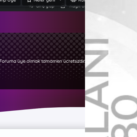
Giriş yap
Kayıt ol
Ara
z. Foruma üye olmak tamamen ücretsizdir.