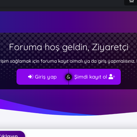
Foruma hoş geldin, Ziyaretçi
rişim sağlamak için foruma kayıt olmalı ya da giriş yapmalısını
Giriş yap
Şimdi kayıt ol
n