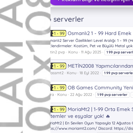
Etiketler
1 99 pvp serverler
Osmanlı2 1 - 99 Hard Emek P
1 - 99
M
Osmanlı2 Server Özellikleri Level Aralığı: 1 – 9
Güçlendirmeler: Kostüm, Pet ve Büyülü Metal yok A
metin2 pvp
Konu
11 Ağu 2025
1
99
pvp
server
METİN2008 Yapımcılarından 
1 - 99
mirassmt2
Konu
18 Eyl 2022
1
99
pvp
serverle
OB Games Community Yeni P
1 - 99
Astra
Konu
22 Ağu 2022
1
99
pvp
serverler
MoriaMt2 | 1-99 Orta Emek S
1 - 99
sistemler ve eşyalar yok! 🔥
MoriaMt2 | En Sevilen Oyun Yapısıyla 12 Ağustos 
https://www.moriamt2.com/ Discord: https://di