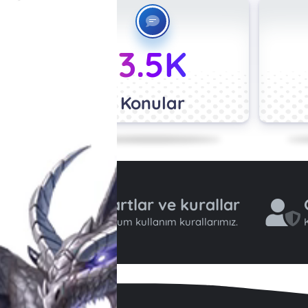
3.5K
Konular
Şartlar ve kurallar
Forum kullanım kurallarımız.
K