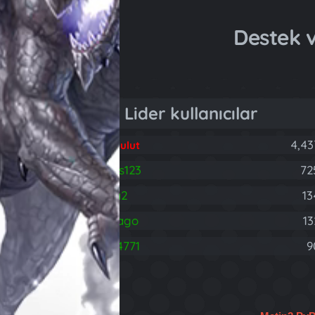
Destek
Lider kullanıcılar
4,43
Fatih Bulut
brareis123
72
B
rodnia2
13
hasdrago
13
H
403314771
9
4