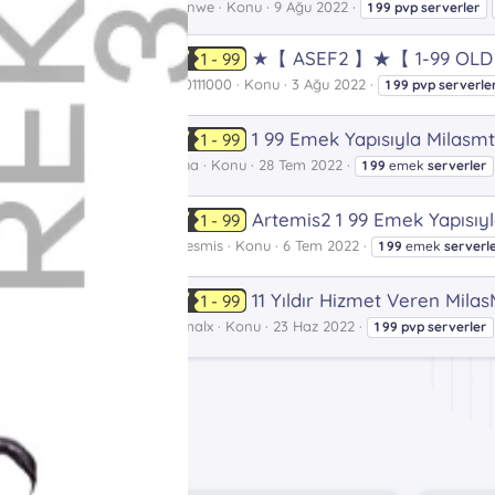
Manwe
Konu
9 Ağu 2022
1
99
pvp
serverler
★【 ASEF2 】★【 1-99 OLD
1 - 99
0
000111000
Konu
3 Ağu 2022
1
99
pvp
serverle
1 99 Emek Yapısıyla Milasm
1 - 99
Taha
Konu
28 Tem 2022
1
99
emek
serverler
Artemis2 1 99 Emek Yapısıy
1 - 99
A
Artesmis
Konu
6 Tem 2022
1
99
emek
serverl
11 Yıldır Hizmet Veren Mila
1 - 99
kemalx
Konu
23 Haz 2022
1
99
pvp
serverler
Etiketler