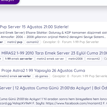
vp Server 15 Ağustos 21:00 Sizlerle!
9 (Hard Emek Server) Efsane Silahlar: Dolunay & KDP tamamen düşürmeli si
tmosfer: 2006 – 2008 yıllarının orijinal Metin2 deneyimi Seviye Sistemi...
Cevaplar: 0
Forum:
1-99 Pvp Serverler
ler
metin2
pvp
osmanlı2
MİRAS2 1-99 2010 Tarzı Emek Server 23 Eylül Cuma 21:0
C
r
1
-
99
emek
serverler
metin2 emek server
metin2008
mirasmt2
roje Astra2 1 99 Yapısıyla 26 Ağustos Cuma
Cevaplar: 0
Forum:
1-99 Pvp Serverle
metin2 emek
serverler
ob games
erver | 12 Ağustos Cuma Günü 21:00'da Açılıyor! | Bol Öd
Cuma Günü 21:00'da Açılıyor! 1 Yıl aradan sonra hem bireysellere hem lonc
scord.gg/4shqcKV9xM F. Sayfa: https://www.facebook.com/moriamt2 F. G