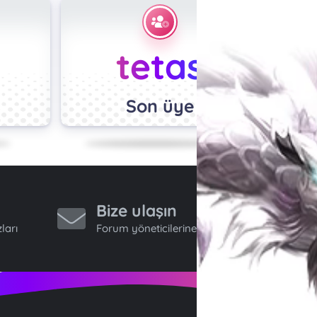
tetas
Son üye
Bize ulaşın
ları
Forum yöneticilerine ulaş.