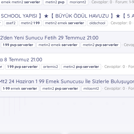
Cevaplar: 0
Forum:
1-
emek metin2
serverler
metin2
pvp
moriamt2
 SCHOOL YAPISI 】★【 BÜYÜK ÖDÜL HAVUZU 】★【 5 AĞ
Cevaplar: 0
r
asef2
metin2
1
99
metin2 emek
serverler
oldschool
t2'den Yeni Sunucu Fetih 29 Temmuz 21:00
Cevap
1
99
pvp
serverler
metin2 emek
serverler
metin2
pvp
serverler
la 8 Temmuz 21:00
Cevaplar: 0
Fo
er
1
99
pvp
serverler
artemis2
metin2
pvp
serverler
sMt2 24 Haziran 1 99 Emek Sunucusu İle Sizlerle Buluşuyo
Cevaplar: 0
Fo
1
-
99
emek
serverler
metin2
pvp
serverler
milasmt2