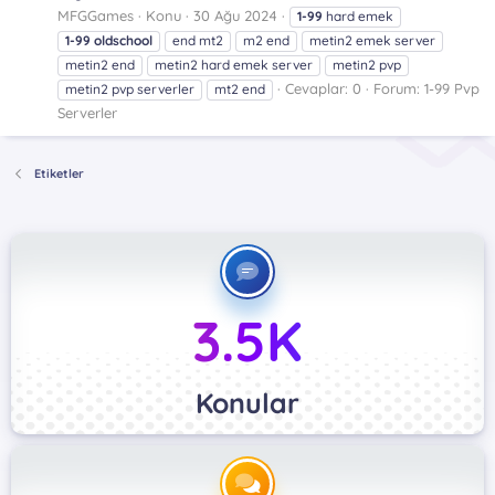
MFGGames
Konu
30 Ağu 2024
1-99
hard emek
1-99
oldschool
end mt2
m2 end
metin2 emek server
metin2 end
metin2 hard emek server
metin2 pvp
Cevaplar: 0
Forum:
1-99 Pvp
metin2 pvp serverler
mt2 end
Serverler
Etiketler
3.5K
Konular