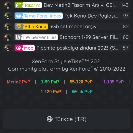
Dev Metin2 Tasarım Arşivi Güle Güle Kullanın
143
Tasarım
Tek Konu Dev Paylaşım 10 Adet Server Tanıtım İndex
97
Tema Panel İndex
3Gb set model arşivi
82
Altın Konu
Standart 1-99 Server Files
60
1 99 Server Files
Plechito paskalya zindanı 2023 (Spring Sanctuary dungeon)
57
Map
XenForo Style eTiKeT™ 2021
®
Community platform by XenForo
© 2010-2022
XenForo Ltd.
Metin2 PvP
|
1-99 PvP
|
55-120 PvP
|
1-105 PvP
|
[XGT] Forum statistics system
- XenGenTr
1-120 PvP
|
Wslik PvP
XenForo 2 Türkçe eTiKeT™ 2022
Türkçe (TR)