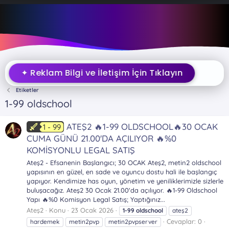
✦ Reklam Bilgi ve İletişim İçin Tıklayın
Etiketler
1-99 oldschool
ATEŞ2 🔥1-99 OLDSCHOOL🔥30 OCAK
1 - 99
CUMA GÜNÜ 21.00'DA AÇILIYOR 🔥%0
KOMİSYONLU LEGAL SATIŞ
Ateş2 - Efsanenin Başlangıcı; 30 OCAK Ateş2, metin2 oldschool
yapısının en güzel, en sade ve oyuncu dostu hali ile başlangıç
yapıyor. Kendimize has oyun, yönetim ve yeniliklerimizle sizlerle
buluşacağız. Ateş2 30 Ocak 21.00'da açılıyor. 🔥1-99 Oldschool
Yapı 🔥%0 Komisyon Legal Satış; Yaptığınız...
Ateş2
Konu
23 Ocak 2026
1-99
oldschool
ateş2
Cevaplar: 0
hardemek
metin2pvp
metin2pvpserver