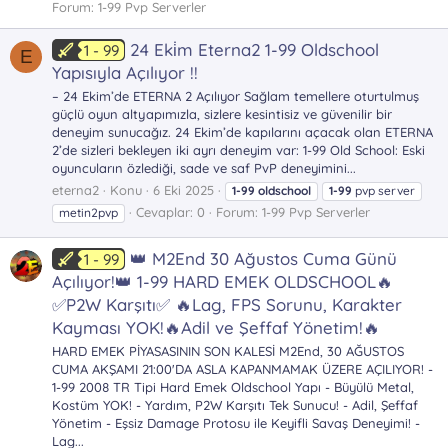
Forum:
1-99 Pvp Serverler
24 Eki̇m Eterna2 1-99 Oldschool
1 - 99
E
Yapısıyla Açılıyor !!
– 24 Ekim’de ETERNA 2 Açılıyor Sağlam temellere oturtulmuş
güçlü oyun altyapımızla, sizlere kesintisiz ve güvenilir bir
deneyim sunucağız. 24 Ekim’de kapılarını açacak olan ETERNA
2’de sizleri bekleyen iki ayrı deneyim var: 1-99 Old School: Eski
oyuncuların özlediği, sade ve saf PvP deneyimini...
eterna2
Konu
6 Eki 2025
1-99
oldschool
1-99
pvp server
Cevaplar: 0
Forum:
1-99 Pvp Serverler
metin2pvp
👑 M2End 30 Ağustos Cuma Günü
1 - 99
Açılıyor!👑 1-99 HARD EMEK OLDSCHOOL🔥
✅P2W Karşıtı✅ 🔥Lag, FPS Sorunu, Karakter
Kayması YOK!🔥Adil ve Şeffaf Yönetim!🔥
HARD EMEK PİYASASININ SON KALESİ M2End, 30 AĞUSTOS
CUMA AKŞAMI 21:00'DA ASLA KAPANMAMAK ÜZERE AÇILIYOR! -
1-99 2008 TR Tipi Hard Emek Oldschool Yapı - Büyülü Metal,
Kostüm YOK! - Yardım, P2W Karşıtı Tek Sunucu! - Adil, Şeffaf
Yönetim - Eşsiz Damage Protosu ile Keyifli Savaş Deneyimi! -
Lag...