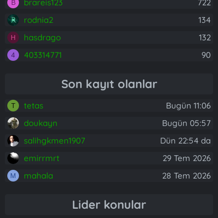
brareis123
722
B
rodnia2
134
hasdrago
132
H
403314771
90
4
Son kayıt olanlar
tetas
Bugün 11:06
T
doukayn
Bugün 05:57
salihgkmen1907
Dün 22:54 da
emirrmrt
29 Tem 2026
mahala
28 Tem 2026
M
Lider konular