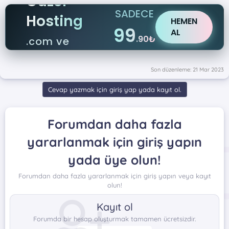
Güzel
SADECE
Hosting
HEMEN
99
AL
.90₺
.com ve
.net
Son düzenleme:
21 Mar 2023
Cevap yazmak için giriş yap yada kayıt ol.
Forumdan daha fazla
yararlanmak için giriş yapın
yada üye olun!
Forumdan daha fazla yararlanmak için giriş yapın veya kayıt
olun!
Kayıt ol
Forumda bir hesap oluşturmak tamamen ücretsizdir.