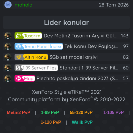
mahala
28 Tem 2026
M
Lider konular
Dev Metin2 Tasarım Arşivi Güle Güle Kullanın
143
Tasarım
Tek Konu Dev Paylaşım 10 Adet Server Tanıtım İndex
97
Tema Panel İndex
3Gb set model arşivi
82
Altın Konu
Standart 1-99 Server Files
60
1 99 Server Files
Plechito paskalya zindanı 2023 (Spring Sanctuary dungeon)
57
Map
XenForo Style eTiKeT™ 2021
®
Community platform by XenForo
© 2010-2022
XenForo Ltd.
Metin2 PvP
|
1-99 PvP
|
55-120 PvP
|
1-105 PvP
|
[XGT] Forum statistics system
- XenGenTr
1-120 PvP
|
Wslik PvP
XenForo 2 Türkçe eTiKeT™ 2022