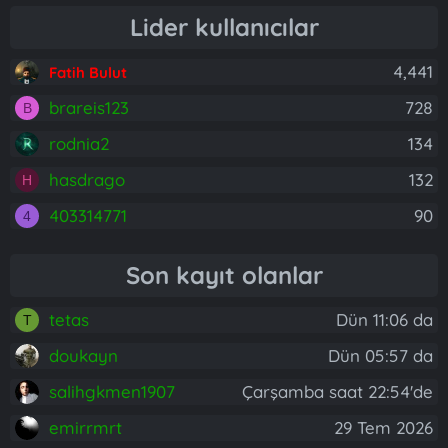
Lider kullanıcılar
4,441
Fatih Bulut
brareis123
728
B
rodnia2
134
hasdrago
132
H
403314771
90
4
Son kayıt olanlar
tetas
Dün 11:06 da
T
doukayn
Dün 05:57 da
salihgkmen1907
Çarşamba saat 22:54'de
emirrmrt
29 Tem 2026