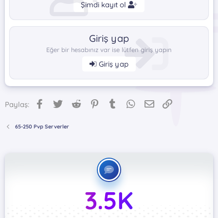
Şimdi kayıt ol
Giriş yap
Eğer bir hesabınız var ise lütfen giriş yapın
Giriş yap
Facebook
Twitter
Reddit
Pinterest
Tumblr
WhatsApp
E-posta
Link
Paylaş:
65-250 Pvp Serverler
3.5K