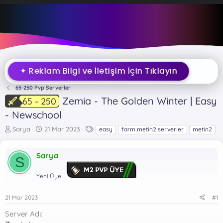
✦ Reklam Bilgi ve İletişim İçin Tıklayın
65-250 Pvp Serverler
Zemia - The Golden Winter | Easy
65 - 250
- Newschool
K
B
E
Sarya
21 Mar 2023
easy
farm metin2 serverler
metin2
o
a
t
n
ş
i
Sarya
b
l
k
S
u
a
e
y
n
t
Yeni Üye
u
g
l
b
ı
e
21 Mar 2023
#1
a
ç
r
ş
t
Server Adı
l
a