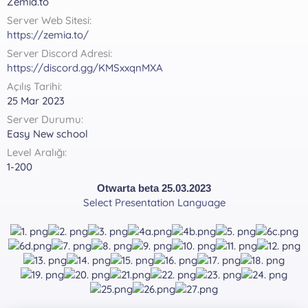
Zemia.to
a
r
t
i
Server Web Sitesi
a
h
https://zemia.to/
n
i
Server Discord Adresi
https://discord.gg/KMSxxqnMXA
Açılış Tarihi
25 Mar 2023
Server Durumu
Easy New school
Level Aralığı
1-200
Otwarta beta 25.03.2023
Select Presentation Language