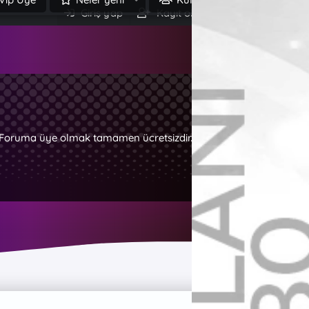
Giriş yap
Kayıt ol
Ara
z. Foruma üye olmak tamamen ücretsizdir.