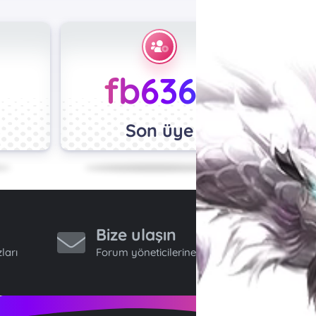
fb6363
Son üye
Bize ulaşın
ları
Forum yöneticilerine ulaş.