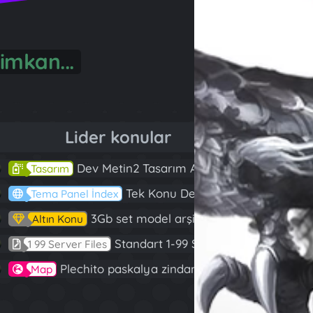
önül...
Lider konular
Dev Metin2 Tasarım Arşivi Güle Güle Kullanın
143
Tasarım
Tek Konu Dev Paylaşım 10 Adet Server Tanıtım İndex
97
Tema Panel İndex
3Gb set model arşivi
82
Altın Konu
Standart 1-99 Server Files
60
1 99 Server Files
Plechito paskalya zindanı 2023 (Spring Sanctuary dungeon)
57
Map