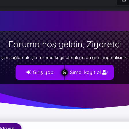
Foruma hoş geldin, Ziyaretçi
rişim sağlamak için foruma kayıt olmalı ya da giriş yapmalısını
Giriş yap
Şimdi kayıt ol
n