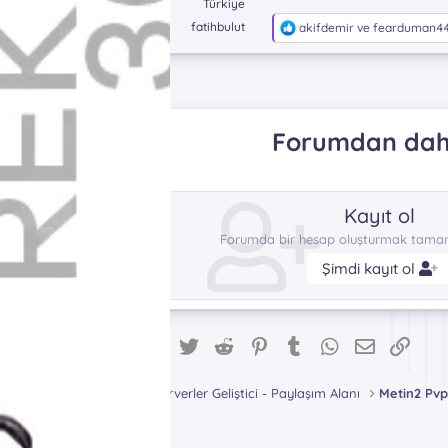
Konum
Türkiye
Dc
fatihbulut
T
akifdemir
ve
fearduman4
e
p
k
i
l
e
Forumdan daha
r
:
Kayıt ol
Forumda bir hesap oluşturmak tamame
Şimdi kayıt ol
Facebook
Twitter
Reddit
Pinterest
Tumblr
WhatsApp
E-posta
Link
Paylaş:
Metin2 Pvp Serverler Geliştici - Paylaşım Alanı
Metin2 Pvp