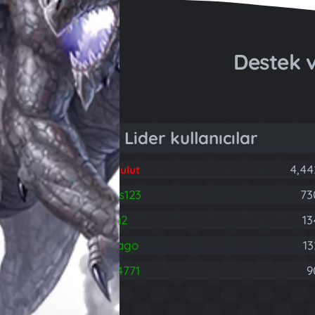
Destek
Lider kullanıcılar
4,44
Fatih Bulut
brareis123
73
B
rodnia2
13
hasdrago
13
H
403314771
9
4