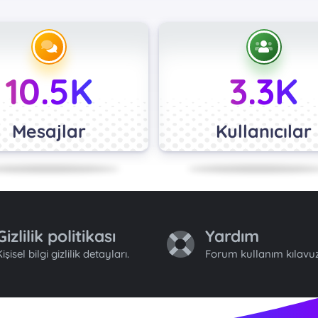
10.5K
3.3K
Mesajlar
Kullanıcılar
Gizlilik politikası
Yardım
işisel bilgi gizlilik detayları.
Forum kullanım kılavuz