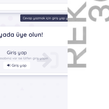
Cevap yazmak için giriş yap yada kayıt ol.
yada üye olun!
Giriş yap
esabınız var ise lütfen giriş yapın
Giriş yap