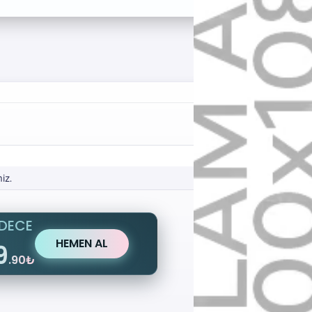
#1
iz.
DECE
HEMEN AL
9
.90₺