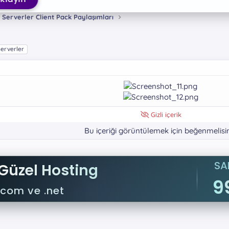
 Serverler Client Pack Paylaşımları
serverler
Gizli içerik
Bu içeriği görüntülemek için beğenmelisin
SA
Güzel Hosting
9
.com ve .net