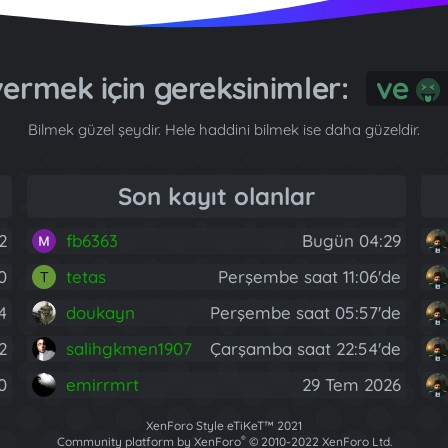
 vermek için gereksinimler:
G
Bilmek güzel şeydir. Hele haddini bilmek ise daha güzeldir.
Son kayıt olanlar
2
fb6363
Bugün 04:29
0
tetas
Perşembe saat 11:06'de
T
4
doukayn
Perşembe saat 05:57'de
2
salihgkmen1907
Çarşamba saat 22:54'de
0
emirrmrt
29 Tem 2026
XenForo Style eTiKeT™ 2021
®
Community platform by XenForo
© 2010-2022 XenForo Ltd.