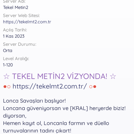
Server Adı
a
r
Tekel Metin2
t
i
a
h
Server Web Sitesi
n
i
https://tekelmt2.com.tr
Açılış Tarihi
1 Kas 2023
Server Durumu
Orta
Level Aralığı
1-120
☆ TEKEL METİN2 VİZYONDA! ☆
●○
https://tekelmt2.com.tr/
○●
Lonca Savaşları başlıyor!
Loncana güveniyorsan ve [KRAL] heryerde biziz!
diyorsan,
Hemen kayıt ol, Loncanla farmın ve düello
turnuvalarının tadını çıkart!