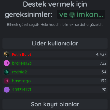
Destek vermek için
gereksinimler:
ve
imkan...
Bilmek güzel şeydir. Hele haddini bilmek ise daha güzeldir.
Lider kullanıcılar
4,437
Fatih Bulut
brareis123
722
B
rodnia2
134
hasdrago
132
H
403314771
90
4
Son kayıt olanlar