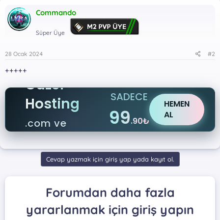
Commando
Süper Üye
28 Ocak 2024
#2
+++++
Güzel
SADECE
Hosting
HEMEN
99
AL
.90₺
.com ve
.net
Cevap yazmak için giriş yap yada kayıt ol.
Forumdan daha fazla
yararlanmak için giriş yapın