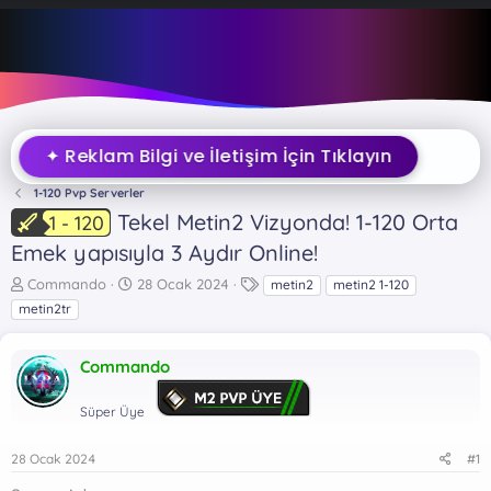
✦ Reklam Bilgi ve İletişim İçin Tıklayın
1-120 Pvp Serverler
Tekel Metin2 Vizyonda! 1-120 Orta
1 - 120
Emek yapısıyla 3 Aydır Online!
K
B
E
Commando
28 Ocak 2024
metin2
metin2 1-120
o
a
t
metin2tr
n
ş
i
b
l
k
u
a
e
Commando
y
n
t
u
g
l
Süper Üye
b
ı
e
a
ç
r
28 Ocak 2024
#1
ş
t
l
a