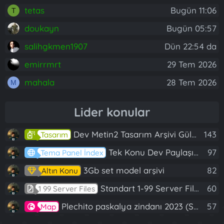
tetas
Bugün 11:06
T
doukayn
Bugün 05:57
salihgkmen1907
Dün 22:54 da
emirrmrt
29 Tem 2026
mahala
28 Tem 2026
M
Lider konular
Dev Metin2 Tasarım Arşivi Güle Güle Kullanın
143
Tasarım
Tek Konu Dev Paylaşım 10 Adet Server Tanıtım İndex
97
Tema Panel İndex
3Gb set model arşivi
82
Altın Konu
Standart 1-99 Server Files
60
1 99 Server Files
Plechito paskalya zindanı 2023 (Spring Sanctuary dungeon)
57
Map