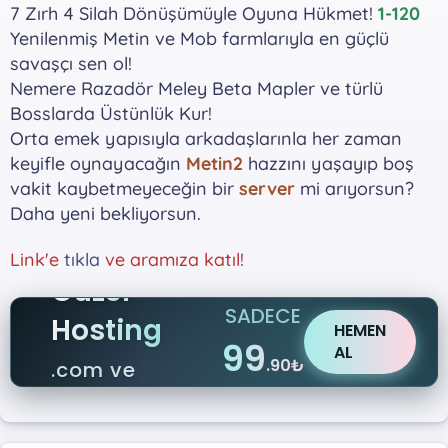
7 Zırh 4 Silah Dönüşümüyle Oyuna Hükmet!
1-120
Yenilenmiş Metin ve Mob farmlarıyla en güçlü
savaşçı sen ol!
Nemere Razadör Meley Beta Mapler ve türlü
Bosslarda Üstünlük Kur!
Orta emek yapısıyla arkadaşlarınla her zaman
keyifle oynayacağın
Metin2
hazzını yaşayıp boş
vakit kaybetmeyeceğin bir
server
mi arıyorsun?
Daha yeni bekliyorsun.
Link'e
tıkla
ve aramıza katıl!
Güzel
SADECE
Hosting
HEMEN
99
AL
.90₺
.com ve
.net