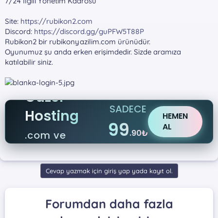
7/24 İlgili Yönetim Kadrosu
Site:
https://rubikon2.com
Discord:
https://discord.gg/guPFW5T88P
Rubikon2 bir rubikonyazilim.com ürünüdür.
Oyunumuz şu anda erken erişimdedir. Sizde aramıza
katılabilir siniz.
Güzel
SADECE
Hosting
HEMEN
99
AL
.90₺
.com ve
.net
Cevap yazmak için giriş yap yada kayıt ol.
Forumdan daha fazla