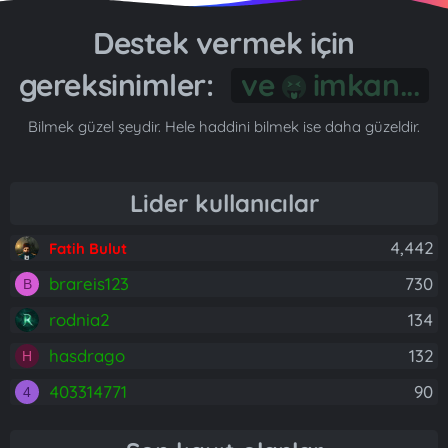
Destek vermek için
gereksinimler:
Gönül...
Bilmek güzel şeydir. Hele haddini bilmek ise daha güzeldir.
Lider kullanıcılar
4,442
Fatih Bulut
brareis123
730
B
rodnia2
134
hasdrago
132
H
403314771
90
4