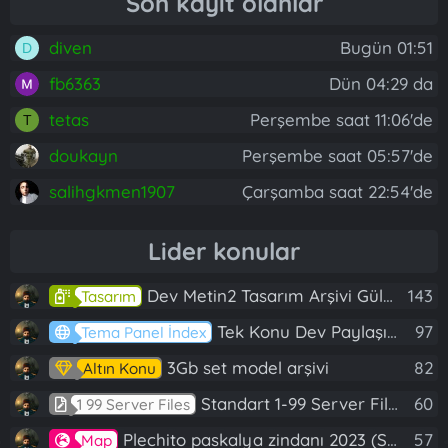
Son kayıt olanlar
diven
Bugün 01:51
D
fb6363
Dün 04:29 da
tetas
Perşembe saat 11:06'de
T
doukayn
Perşembe saat 05:57'de
salihgkmen1907
Çarşamba saat 22:54'de
Lider konular
Dev Metin2 Tasarım Arşivi Güle Güle Kullanın
143
Tasarım
Tek Konu Dev Paylaşım 10 Adet Server Tanıtım İndex
97
Tema Panel İndex
3Gb set model arşivi
82
Altın Konu
Standart 1-99 Server Files
60
1 99 Server Files
Plechito paskalya zindanı 2023 (Spring Sanctuary dungeon)
57
Map