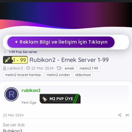
✦ Reklam Bilgi ve İletişim İçin Tıklayın
1-99 Pvp Serverler
Rubikon2 - Emek Server 1-99
1 - 99
K
B
E
rubikon2
22 Mar 2024
emek
metin2 1 99
o
a
t
metin2 ticaret haritası
metin2 zindan
oldschool
n
ş
i
b
l
k
u
a
e
rubikon2
R
y
n
t
u
g
l
Yeni Üye
b
ı
e
a
ç
r
22 Mar 2024
#1
ş
t
l
a
Server Adı
a
r
Rubikon2
t
i