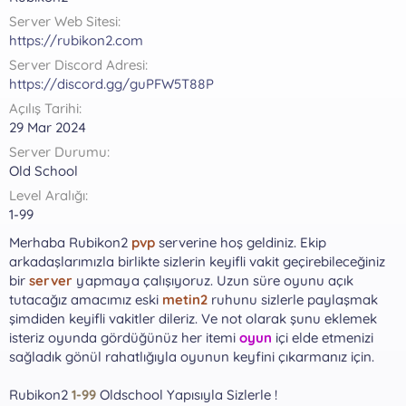
a
h
Server Web Sitesi
n
i
https://rubikon2.com
Server Discord Adresi
https://discord.gg/guPFW5T88P
Açılış Tarihi
29 Mar 2024
Server Durumu
Old School
Level Aralığı
1-99
Merhaba Rubikon2
pvp
serverine hoş geldiniz. Ekip
arkadaşlarımızla birlikte sizlerin keyifli vakit geçirebileceğiniz
bir
server
yapmaya çalışıyoruz. Uzun süre oyunu açık
tutacağız amacımız eski
metin2
ruhunu sizlerle paylaşmak
şimdiden keyifli vakitler dileriz. Ve not olarak şunu eklemek
isteriz oyunda gördüğünüz her itemi
oyun
içi elde etmenizi
sağladık gönül rahatlığıyla oyunun keyfini çıkarmanız için.
Rubikon2
1-99
Oldschool Yapısıyla Sizlerle !