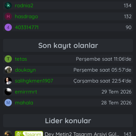
rodnia2
134
hasdrago
132
H
403314771
90
4
Son kayıt olanlar
tetas
Perşembe saat 11:06'de
T
doukayn
Perşembe saat 05:57'de
salihgkmen1907
Çarşamba saat 22:54'de
emirrmrt
29 Tem 2026
mahala
28 Tem 2026
M
Lider konular
Dev Metin2 Tasarım Arşivi Güle Güle Kullanın
143
Tasarım