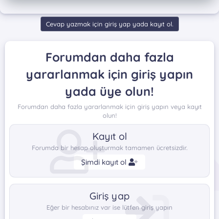
.net
Cevap yazmak için giriş yap yada kayıt ol.
Forumdan daha fazla
yararlanmak için giriş yapın
yada üye olun!
Forumdan daha fazla yararlanmak için giriş yapın veya kayıt
olun!
Kayıt ol
Forumda bir hesap oluşturmak tamamen ücretsizdir.
Şimdi kayıt ol
Giriş yap
Eğer bir hesabınız var ise lütfen giriş yapın