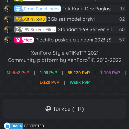
Tek Konu Dev Paylaşım 10 Adet Server Tanıtım İndex
97
Tema Panel İndex
3Gb set model arşivi
82
Altın Konu
Standart 1-99 Server Files
60
1 99 Server Files
Plechito paskalya zindanı 2023 (Spring Sanctuary dungeon)
57
Map
XenForo Style eTiKeT™ 2021
®
Community platform by XenForo
© 2010-2022
XenForo Ltd.
Metin2 PvP
|
1-99 PvP
|
55-120 PvP
|
1-105 PvP
|
[XGT] Forum statistics system
- XenGenTr
1-120 PvP
|
Wslik PvP
XenForo 2 Türkçe eTiKeT™ 2022
Türkçe (TR)