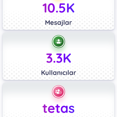
10.5K
Mesajlar
3.3K
Kullanıcılar
tetas