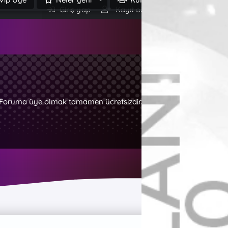
Giriş yap
Kayıt ol
Ara
z. Foruma üye olmak tamamen ücretsizdir.