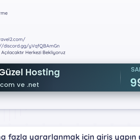
irme
ravel2.com/
://discord.gg/yVqfQBAmGn
 Açılacaktır Herkezi Bekliyoruz
SA
Güzel Hosting
9
.com ve .net
 fazla yararlanmak için giriş yapın 