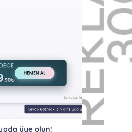
DECE
HEMEN AL
9
.90₺
Son düzenleme:
18 Ara 2021
Cevap yazmak için giriş yap yada kayıt ol.
yada üye olun!