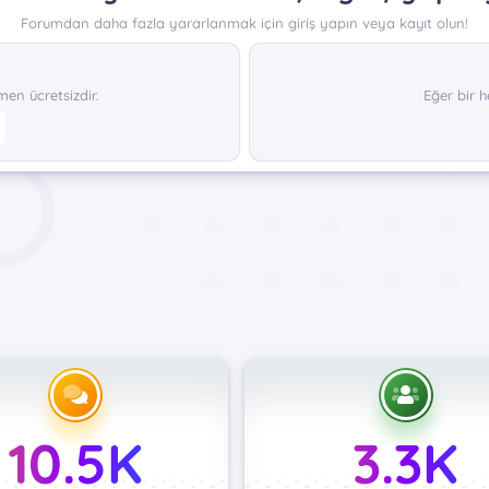
Forumdan daha fazla yararlanmak için giriş yapın veya kayıt olun!
n ücretsizdir.
Eğer bir h
10.5K
3.3K