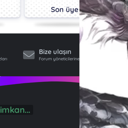
Son üye
Bize ulaşın
ları
Forum yöneticilerine ulaş.
önül...