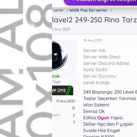
Metin2 Pvp Serverler
Wslik Pvp Serverler
Ravel2 249-250 Rina Tarzı
VS
K
B
Selcuk
18 Ara 2021
o
a
n
ş
18 Ara 2021
b
l
Server Adı
u
a
y
n
Server Web Sitesi
u
g
Server Discord Adresi
b
ı
Açılış Tarihi
a
ç
Selcuk
Server Durumu
ş
t
Aktif Üye
Level Aralığı
l
a
a
r
249 Başlangıç 250 Level B
t
i
Taşlar Geçerken Yanmaz
a
h
Katılım
17 Ara 2021
Won Sistemi
n
i
Mesajlar
13
Sınırsız Ok
Tepkime puanı
2
Editsiz
Oyun
Yapısı
Puanları
3
Skiller Npc'den P yapılır
Svside Hile Engeli
Droplar %1000