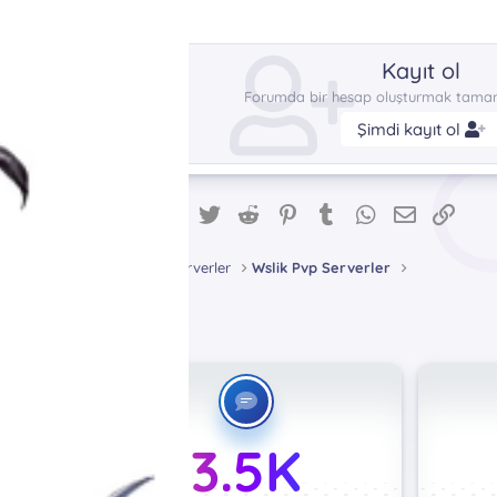
Kayıt ol
Forumda bir hesap oluşturmak tamame
Şimdi kayıt ol
Facebook
Twitter
Reddit
Pinterest
Tumblr
WhatsApp
E-posta
Link
Paylaş:
Metin2 Pvp Serverler
Wslik Pvp Serverler
3.5K